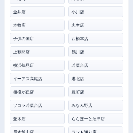
金井店
小川店
本牧店
忠生店
子供の国店
西橋本店
上鶴間店
鶴川店
横浜鶴見店
若葉台店
イーアス高尾店
港北店
相模が丘店
豊町店
ソコラ若葉台店
みなみ野店
並木店
ららぽーと沼津店
厚木飯山店
ランド通り店