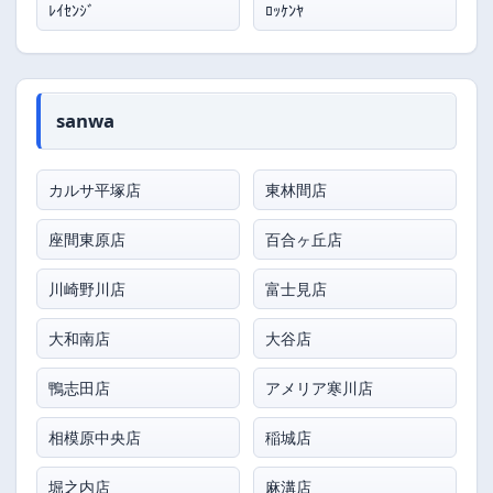
ﾚｲｾﾝｼﾞ
ﾛｯｹﾝﾔ
sanwa
カルサ平塚店
東林間店
座間東原店
百合ヶ丘店
川崎野川店
富士見店
大和南店
大谷店
鴨志田店
アメリア寒川店
相模原中央店
稲城店
堀之内店
麻溝店