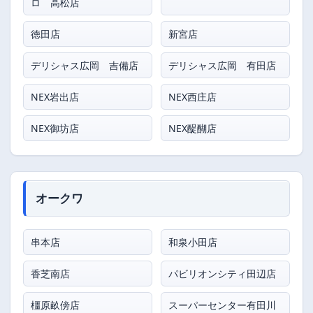
ロ 高松店
徳田店
新宮店
デリシャス広岡 吉備店
デリシャス広岡 有田店
NEX岩出店
NEX西庄店
NEX御坊店
NEX醍醐店
オークワ
串本店
和泉小田店
香芝南店
パビリオンシティ田辺店
橿原畝傍店
スーパーセンター有田川