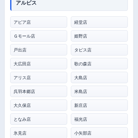
アルビス
アピア店
経堂店
Ｇモール店
姫野店
戸出店
タピス店
大広田店
歌の森店
アリス店
大島店
呉羽本郷店
米島店
大久保店
新庄店
となみ店
福光店
氷見店
小矢部店