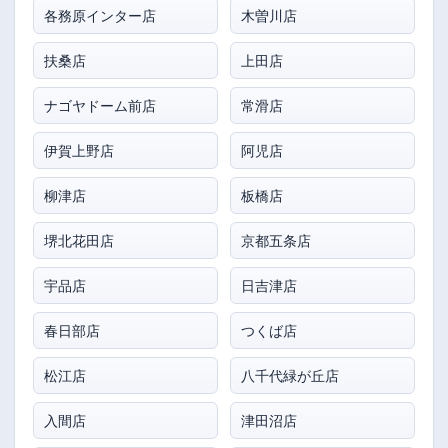
各務原インター店
木曽川店
扶桑店
上田店
ナゴヤドーム前店
常滑店
伊賀上野店
阿児店
柳津店
板橋店
堺北花田店
京都五条店
宇品店
日吉津店
春日部店
つくば店
松江店
八千代緑が丘店
入間店
津田沼店