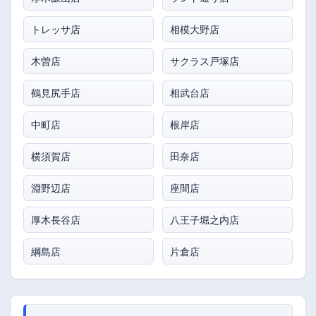
トレッサ店
相模大野店
木曽店
サクラス戸塚店
鶴見尻手店
相武台店
中町店
根岸店
横須賀店
田奈店
淵野辺店
座間店
厚木長谷店
八王子堀之内店
綱島店
片倉店