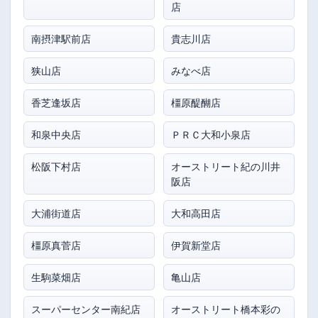
店
南摂津駅前店
貴志川店
狭山店
みなべ店
香芝逢坂店
橿原醍醐店
和泉中央店
ＰＲＣ大和小泉店
松阪下村店
オーストリート紀の川井
阪店
大浦街道店
大和高田店
橿原真菅店
伊賀新堂店
生駒菜畑店
亀山店
スーパーセンター南紀店
オーストリート橋本彩の