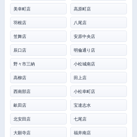
美幸町店
高原町店
羽根店
八尾店
笠舞店
安原中央店
辰口店
明倫通り店
野々市三納
小松城南店
高柳店
田上店
西南部店
小松幸町店
畝田店
宝達志水
北安田店
七尾店
大願寺店
福井南店