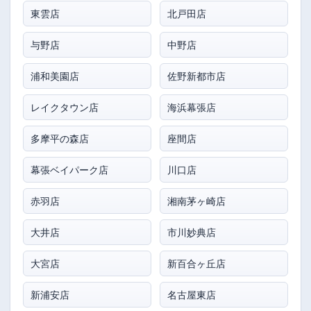
東雲店
北戸田店
与野店
中野店
浦和美園店
佐野新都市店
レイクタウン店
海浜幕張店
多摩平の森店
座間店
幕張ベイパーク店
川口店
赤羽店
湘南茅ヶ崎店
大井店
市川妙典店
大宮店
新百合ヶ丘店
新浦安店
名古屋東店