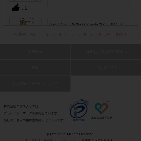
確認された場合。
: 0
株式会社エクスクリエが運営する、レシートを活用したサ
1つのアンケートにつき1人1回
ービスのモニター回答は、
の参加とさせていただいております。
クセもなく、飲みやすかったです。ほどよい
甘味で美味しかった。
<<最初
<前
1
2
3
4
5
6
7
8
9
10
次>
最後>>
(2025 年 1 月 26 日 にゃおん・50 代・女性)
「チェーン名」「店舗名」「電話番
・レシート画像に
号」「購入日時」「対象商品名」「購入個数」「価格」
会員規約
掲載をお考えの企業様へ
: 0
の全てが記載されていない場合
FAQ
ご利用ガイド
▼レシート画像について
パッケージも要領も程よいのでオススメ
(2025 年 1 月 26 日 昼的・40 代・男性)
画像は、1つのアンケートにつき必ず1枚でお送りくだ
・
個人情報の取扱いについて
さい。
: 0
株式会社エクスクリエは
・40㎝以上の長いレシートは必要事項が読み取れずポイン
プライバシーマークを取得しています。
ト付与対象外となる場合がございます。ご参加の際のレシー
当社の「個人情報保護方針」は
こちら
です。
デザインがかわいい。飲みやすかっま
※レシートは折り曲げな
トは40㎝以内を推奨いたします。
(2025 年 1 月 26 日 バッキー・50 代・男性)
いでください。
(c) excrie Inc. All rights reserved.
本サイトは、
株式会社エクスクリエ
により運営されております。