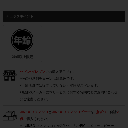
チェックポイント
20歳以上限定
セブン-イレブン
での購入限定です。
※その他系列チェーンは対象外です。
※一部店舗では販売していない可能性がございます。
※店舗やメーカーに本サービスに関する質問などのお問い合わせ
はご遠慮ください。
JINRO ユメマッコ
と
JINRO ユメマッコピーチ
を
1点ずつ
、合計
2
点
ご購入ください。
※「JINRO ユメマッコ」を2点や、「JINRO ユメマッコピーチ」