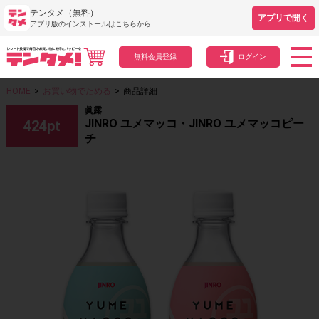
テンタメ（無料）
アプリで開く
アプリ版のインストールはこちらから
無料会員登録
ログイン
HOME
>
お買い物でためる
>
商品詳細
眞露
JINRO ユメマッコ・JINRO ユメマッコピー
424
pt
チ