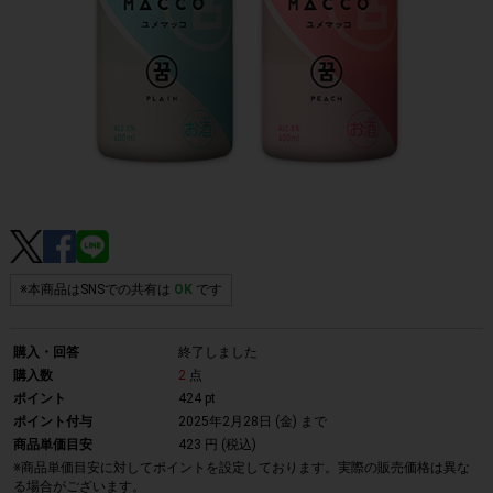
※本商品はSNSでの共有は
OK
です
購入・回答
終了しました
購入数
2
点
ポイント
424 pt
ポイント付与
2025年2月28日 (金)
まで
商品単価目安
423 円 (税込)
※商品単価目安に対してポイントを設定しております。実際の販売価格は異な
る場合がございます。