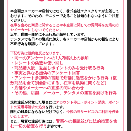
本企画はメーカーや店舗ではなく、株式会社エクスクリエが主催して
おります。そのため、モニターであることは知られないようにご注意
ください。
在庫を含めた商品に関することや本企画に関しての質問等をお店の方
やメーカーにしないでください。
近年、世間一般的に不正行為が頻発しています。
テンタメでも日々の警戒に加え、各メーカーや店舗からの報告により
不正行為を確認しています。
下記行為は規約違反となります。
・同一のアンケートへの1人2回以上の参加
・レシートの偽造や使い回し
・商品購入後、返品しポイントのみを受け取る行為
・事実と異なる虚偽のアンケート回答
・アンケート参加時の言動で店舗に迷惑をかける行為（複
数商品を全て別会計にする、在庫を執拗に聞くなど）
・店舗やメーカーへの直接の問い合わせ
・その他、店舗、メーカー、テンタメの運営を妨げる行為
規約違反が発覚した場合には
アカウント停止・ポイント消失、ポイン
トの返還等請求の処分
を行います。
謝礼の対象にならないだけでなく、
今後の当サービスのご利用を停止
いたします。
警察への相談並びに法的措置を含
また、悪質な違反行為には、
む一切の措置を行う
所存です。