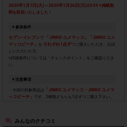
2025年1月7日(火)～2025年1月26日(日)23:59
※掲載期
間を延長いたしました！
▼参加条件
セブン-イレブン
「JINRO ユメマッコ」「JINRO ユメ
で
マッコピーチ」
それぞれ1点ずつ
を
ご購入いただき、お試
しいただいた方。
※詳細条件については「チェックポイント」をご確認くださ
い。
▼注意事項
「JINRO ユメマッコ・JINRO ユメマ
・今回の対象商品は
ッコピーチ」
です。2種類どちらも1点ずつご購入下さい。
・店舗によって取扱いのない場合があります。予めご了承く
ださい。
みんなのクチコミ