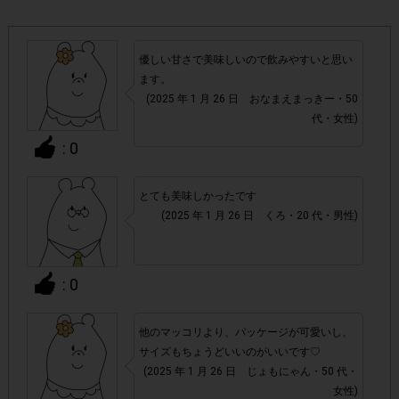
・参加(申し込み)を回答前にしていただければ、募集人数が
上限に達しても、掲載期間内のアンケート回答が可能です。
優しい甘さで美味しいので飲みやすいと思い
ます。
アカウントを停止
・悪質な投稿があった場合、
させていた
(2025 年 1 月 26 日 おなまえまっきー・50
だくこともあります。
代・女性)
: 0
・スマートフォン、携帯電話、タブレットPCにつきまし
て、機種によってはアンケートに回答できない場合がござい
とても美味しかったです
ます。
(2025 年 1 月 26 日 くろ・20 代・男性)
▼ポイント付与対象外
チェックポイントの条件を満たしていない場合
: 0
・
・ECサイトやネットスーパーでのご購入
他のマッコリより、パッケージが可愛いし、
サイズもちょうどいいのがいいです♡
(2025 年 1 月 26 日 じょもにゃん・50 代・
・1つのアンケートにつき、お1人様あたり複数回の参加が
女性)