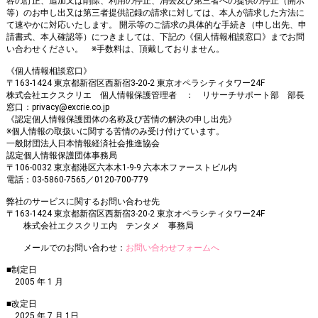
容の訂正、追加又は削除、利用の停止、消去及び第三者への提供の停止（開示
等）のお申し出又は第三者提供記録の請求に対しては、本人が請求した方法に
て速やかに対応いたします。 開示等のご請求の具体的な手続き（申し出先、申
請書式、本人確認等）につきましては、下記の《個人情報相談窓口》までお問
い合わせください。 ※手数料は、頂戴しておりません。
《個人情報相談窓口》
〒163-1424 東京都新宿区西新宿3-20-2 東京オペラシティタワー24F
株式会社エクスクリエ 個人情報保護管理者 ： リサーチサポート部 部長
窓口：privacy@excrie.co.jp
《認定個人情報保護団体の名称及び苦情の解決の申し出先》
※個人情報の取扱いに関する苦情のみ受け付けています。
一般財団法人日本情報経済社会推進協会
認定個人情報保護団体事務局
〒106-0032 東京都港区六本木1-9-9 六本木ファーストビル内
電話：03-5860-7565／0120-700-779
弊社のサービスに関するお問い合わせ先
〒163-1424 東京都新宿区西新宿3-20-2 東京オペラシティタワー24F
株式会社エクスクリエ内 テンタメ 事務局
メールでのお問い合わせ：
お問い合わせフォームへ
■制定日
2005 年 1 月
■改定日
2025 年 7 月 1日