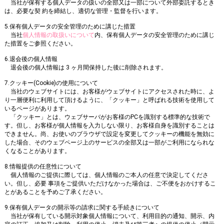
当社が保有する個人データの扱いの全部又は一部について外部委託するとき
は、必要な契 約を締結し、適切な管理・監督を行います。
5.保有個人データの安全管理のために講じた措置
当社
個人情報の取扱いについて
内、保有個人データの安全管理のために講じ
た措置をご参照ください。
6.退会後の個人情報
退会後の個人情報は 3 ヶ月間保持した後に削除されます。
7.クッキー(Cookie)の使用について
当社のウェブサイトには、お客様がウェブサイトにアクセスされた時に、よ
り一層便利に利用して頂けるように、「クッキー」と呼ばれる技術を使用して
いるページがあります。
「クッキー」とは、ウェブサーバがお客様のPCを識別する標準的な技術で
す。但し、お客様が個人情報を入力しない限り、お客様自身を識別することは
できません。尚、お使いのブラウザで設定を変更してクッキーの機能を無効に
した場合、そのウェブページ上のサービスの全部又は一部がご利用になられな
くなることがあります。
8.情報提供の任意性について
個人情報のご提供に際しては、個人情報のご本人の任意で決定してくださ
い。但し、必要 事項をご提供いただけなかった場合は、ご不便をおかけするこ
とがあることを予めご了承ください。
9.保有個人データの開示等の請求に関する手続きについて
当社が保有している開示対象個人情報について、利用目的の通知、開示、内