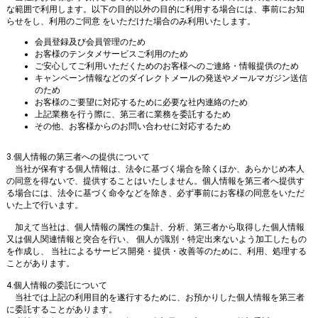
な範囲で利用します。以下の目的以外の目的に利用する場合には、事前にお知
らせをし、利用のご同意 をいただけた場合のみ利用いたします。
会員登録及び会員管理のため
お客様のテンタメサービスご利用のため
ご安心してご利用いただくためのお客様へのご連絡・情報提供のため
キャンペーン情報などのダイレクトメールの発送やメールマガジン送信
のため
お客様のご要望に対応するために必要な社内連絡のため
上記業務を行う際に、第三者に業務を委託するため
その他、お客様からのお問い合わせに対応するため
3.個人情報の第三者への提供について
当社が保有する個人情報は、法令に基づく場合を除くほか、あらかじめ本人
の同意を得ないで、提供することはいたしません。個人情報を第三者へ提供す
る場合には、法令に基づく命令などを除き、必ず事前にお客様の同意をいただ
いた上で行います。
加えて当社は、個人情報の属性の集計、分析、第三者から取得した個人情報
又は個人関連情報と突合を行い、 個人が識別・特定出来ないよう加工したもの
を作成し、 当社によるサービス開発・提供・改善等のために、利用、処理する
ことがあります。
4.個人情報の委託について
当社では上記の利用目的を遂行するために、お預かりした個人情報を第三者
に委託することがあります。