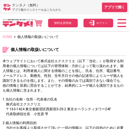
テンタメ（無料）
アプリで開く
アプリ版のインストールはこちらから
無料会員登録
ログイン
HOME
>
個人情報の取扱いについて
個人情報の取扱いについて
本ウェブサイトにおいて株式会社エクスクリエ（以下「当社」）が取得する利
用者の個人情報については以下の管理体制・方針によって取り扱われます。個
人情報とは、利用者個人に関する情報のことを指し、氏名、住所、電話番号、
メールアドレス、勤務先、性別、生年月日その他の記述等によりユーザ個人を
識別できるものを指します。また、その情報のみでは識別できない場合でも、
他の情報と容易に照合することができ、結果的にユーザ個人を識別できるもの
も個人情報に含まれます。
1.当社の名称・住所・代表者の氏名
株式会社エクスクリエ
〒163-1424 東京都新宿区西新宿3-20-2 東京オペラシティタワー24F
代表取締役社長 小笠原 亨
2.個人情報の利用目的
当社がお客様より取得させて頂いた一切の情報は、以下の目的のために必要