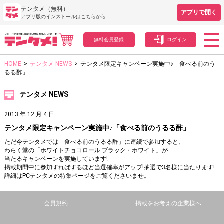
テンタメ（無料）
アプリで開く
アプリ版のインストールはこちらから
無料会員登録
ログイン
HOME
>
テンタメ NEWS
>
テンタメ限定キャンペーン実施中♪「食べる前のう
るる酢」
テンタメ NEWS
2013 年 12 月 4 日
テンタメ限定キャンペーン実施中♪「食べる前のうるる酢」
ただ今テンタメでは「食べる前のうるる酢」に連続で参加すると、
わらく堂の「ホワイトチョコロール ブラック・ホワイト」が
当たるキャンペーンを実施しています!
掲載期間中に参加すればするほど当選確率がアップ!抽選で3名様に当たります!
詳細はPCテンタメの特集ページをご覧くださいませ。
会員規約
掲載をお考えの企業様へ