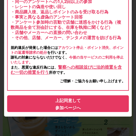
・同一のアンケートへの1人2回以上の参加
・レシートの偽造や使い回し
・商品購入後、返品しポイントのみを受け取る行為
・事実と異なる虚偽のアンケート回答
・アンケート参加時の言動で店舗に迷惑をかける行為（複
数商品を全て別会計にする、在庫を執拗に聞くなど）
・店舗やメーカーへの直接の問い合わせ
・その他、店舗、メーカー、テンタメの運営を妨げる行為
規約違反が発覚した場合には
アカウント停止・ポイント消失、ポイン
トの返還等請求の処分
を行います。
謝礼の対象にならないだけでなく、
今後の当サービスのご利用を停止
いたします。
警察への相談並びに法的措置を含
また、悪質な違反行為には、
む一切の措置を行う
所存です。
ご理解・ご協力をお願い申し上げます。
上記同意して
参加ページへ