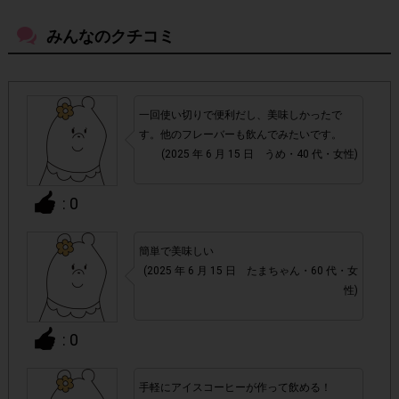
※詳細条件については「チェックポイント」をご確認くださ
い。
みんなのクチコミ
▼注意事項
「ブレンディ®」ポーション 濃縮コ
・今回の対象商品は
一回使い切りで便利だし、美味しかったで
ーヒー無糖・濃縮コーヒー甘さひかえめ・キャラメルカ
す。他のフレーバーも飲んでみたいです。
フェオレベース・紅茶・抹茶オレベース・甘熟苺オレベ
(2025 年 6 月 15 日 うめ・40 代・女性)
ース・フルーツティー3種の果物ミックス・アップルテ
ィー
です。全8種類のうち、どの種類をご購入いただいても
: 0
ポイントは一律です。
簡単で美味しい
・店舗によって取扱いのない場合があります。予めご了承く
(2025 年 6 月 15 日 たまちゃん・60 代・女
ださい。
性)
・参加(申し込み)を回答前にしていただければ、募集人数が
: 0
上限に達しても、掲載期間内のアンケート回答が可能です。
手軽にアイスコーヒーが作って飲める！