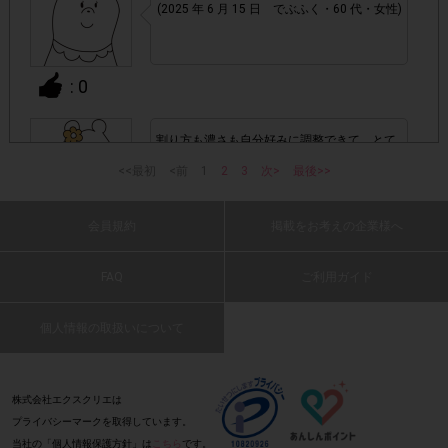
アカウントを停止
・悪質な投稿があった場合、
させていた
(2025 年 6 月 15 日 でぶふく・60 代・女性)
だくこともあります。
・スマートフォン、携帯電話、タブレットPCにつきまし
: 0
て、機種によってはアンケートに回答できない場合がござい
ます。
割り方も濃さも自分好みに調整できて、とて
も美味しいところが気に入りました。
<<最初
<前
1
2
3
次>
最後>>
▼ポイント付与対象外
(2025 年 6 月 15 日 ピルクル・40 代・女性)
チェックポイントの条件を満たしていない場合
・
会員規約
掲載をお考えの企業様へ
: 0
・ECサイトやネットスーパーでのご購入
FAQ
ご利用ガイド
場所を取らないのでストックしやすい
(2025 年 6 月 15 日 かわはぎ・40 代・女性)
・1つのアンケートにつき、お1人様あたり複数回の参加が
個人情報の取扱いについて
確認された場合。
株式会社エクスクリエが運営する、レシートを活用したサ
: 0
1つのアンケートにつき1人1回
ービスのモニター回答は、
株式会社エクスクリエは
の参加とさせていただいております。
プライバシーマークを取得しています。
当社の「個人情報保護方針」は
こちら
です。
安くて手軽にアイスコーヒーが作れて満足で