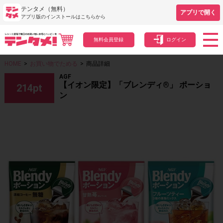
テンタメ（無料）
アプリで開く
アプリ版のインストールはこちらから
無料会員登録
ログイン
HOME
>
お買い物でためる
>
商品詳細
AGF
【イオン限定】「ブレンディ®」 ポーショ
214
pt
ン