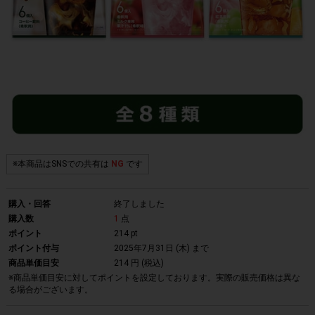
※本商品はSNSでの共有は
NG
です
購入・回答
終了しました
購入数
1
点
ポイント
214 pt
ポイント付与
2025年7月31日 (木)
まで
商品単価目安
214 円 (税込)
※商品単価目安に対してポイントを設定しております。実際の販売価格は異な
る場合がございます。