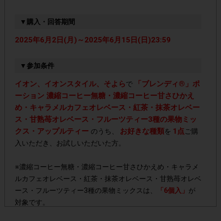
▼購入・回答期間
2025年6月2日(月)～2025年6月15日(日)23:59
▼参加条件
イオン、イオンスタイル、そよら
「ブレンディ®」ポ
で
ーション 濃縮コーヒー無糖・濃縮コーヒー甘さひかえ
め・キャラメルカフェオレベース・紅茶・抹茶オレベー
ス・甘熟苺オレベース・フルーツティー3種の果物ミッ
クス・アップルティー
お好きな種類
1点
のうち、
を
ご購
入いただき、お試しいただいた方。
※濃縮コーヒー無糖・濃縮コーヒー甘さひかえめ・キャラメ
ルカフェオレベース・紅茶・抹茶オレベース・甘熟苺オレベ
ース・フルーツティー3種の果物ミックスは、
「6個入」
が
対象です。
※アップルティーは、
「5個入」
が対象です。