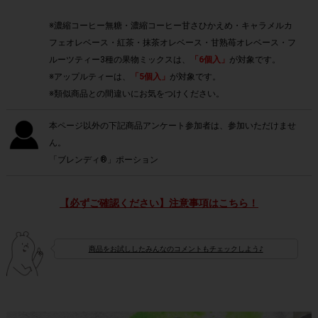
※濃縮コーヒー無糖・濃縮コーヒー甘さひかえめ・キャラメルカ
フェオレベース・紅茶・抹茶オレベース・甘熟苺オレベース・フ
ルーツティー3種の果物ミックスは、
「6個入」
が対象です。
※アップルティーは、
「5個入」
が対象です。
※類似商品との間違いにお気をつけください。
本ページ以外の下記商品アンケート参加者は、参加いただけませ
ん。
「ブレンディ®」ポーション
【必ずご確認ください】注意事項はこちら！
商品をお試ししたみんなのコメントもチェックしよう♪