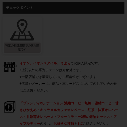
チェックポイント
特定の都道府県での購入限
定です
イオン、イオンスタイル、そよら
での購入限定です。
※上記以外の系列チェーンは対象外です。
※一部店舗では販売していない可能性がございます。
※店舗やメーカーに、商品・本サービスについてのお問い合わせ
はご遠慮ください。
「ブレンディ®」ポーション 濃縮コーヒー無糖・濃縮コーヒー甘
さひかえめ・キャラメルカフェオレベース・紅茶・抹茶オレベー
ス・甘熟苺オレベース・フルーツティー3種の果物ミックス・ア
ップルティー
のうち、
お好きな種類
を
1点
ご購入ください。