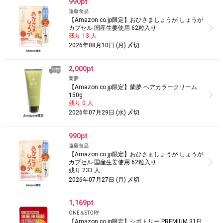
990pt
遠藤食品
【Amazon.co.jp限定】おひさましょうが しょうが
カプセル 国産生姜使用 62粒入り
残り 13 人
2026年08月10日 (月) 〆切
2,000pt
蘭夢
【Amazon.co.jp限定】蘭夢 ヘアカラークリーム
150g
残り 0 人
2026年07月29日 (水) 〆切
990pt
遠藤食品
【Amazon.co.jp限定】おひさましょうが しょうが
カプセル 国産生姜使用 62粒入り
残り 233 人
2026年07月27日 (月) 〆切
1,169pt
ONE＆STORY
【Amazon.co.jp限定】シボトリー PREMIUM 31日