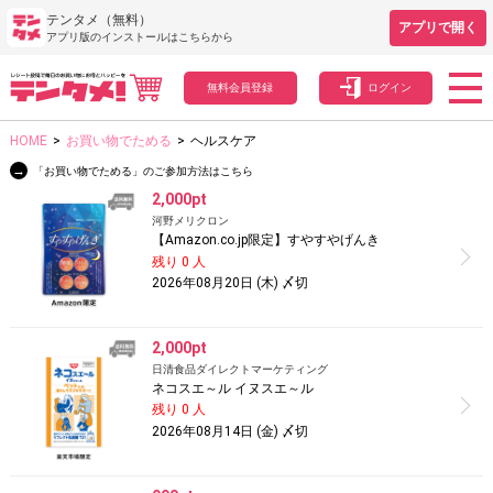
テンタメ（無料）
アプリで開く
アプリ版のインストールはこちらから
無料会員登録
ログイン
HOME
>
お買い物でためる
>
ヘルスケア
→
「お買い物でためる」のご参加方法はこちら
2,000pt
河野メリクロン
【Amazon.co.jp限定】すやすやげんき
残り 0 人
2026年08月20日 (木) 〆切
2,000pt
日清食品ダイレクトマーケティング
ネコスエ～ル イヌスエ～ル
残り 0 人
2026年08月14日 (金) 〆切