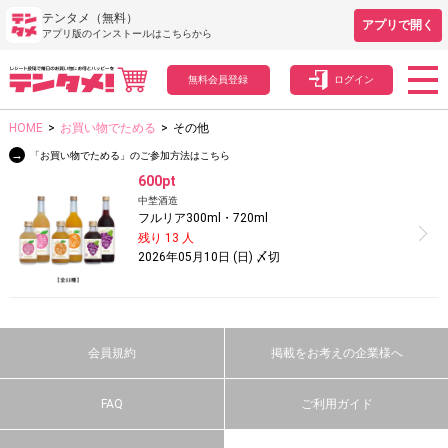
テンタメ（無料）
アプリで開く
アプリ版のインストールはこちらから
無料会員登録
ログイン
HOME
>
お買い物でためる
>
その他
→
「お買い物でためる」のご参加方法はこちら
600pt
中埜酒造
フルリア300ml・720ml
残り 13 人
2026年05月10日 (日) 〆切
会員規約
掲載をお考えの企業様へ
FAQ
ご利用ガイド