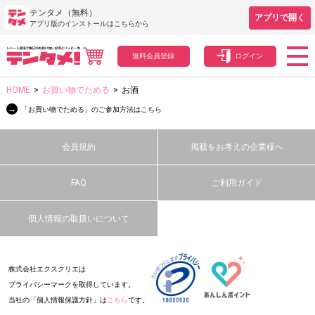
テンタメ（無料）
アプリで開く
アプリ版のインストールはこちらから
無料会員登録
ログイン
HOME
>
お買い物でためる
>
お酒
→
「お買い物でためる」のご参加方法はこちら
会員規約
掲載をお考えの企業様へ
FAQ
ご利用ガイド
個人情報の取扱いについて
株式会社エクスクリエは
プライバシーマークを取得しています。
当社の「個人情報保護方針」は
こちら
です。