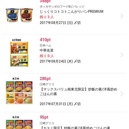
388pt
ポッカサッポロフード&ビバレッジ
じっくりコトコトこんがりパンPREMIUM
残り 3 人
2017年08月27日 (日) 〆切
410pt
日本ハム
中華名菜
残り 0 人
2017年08月24日 (木) 〆切
285pt
江崎グリコ
【マックスバリュ南東北限定】炒飯の素/洋風炒め
ごはんの素
2017年07月31日 (月) 〆切
95pt
江崎グリコ
【カスミ限定】炒飯の素/洋風炒めごはんの素