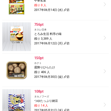
中華名菜
残り 0 人
2017年06月14日 (水) 〆切
756pt
ネスレ日本
とろみ生活 料亭の味
残り 3,389 人
2017年06月12日 (月) 〆切
150pt
ホクト
霜降りひらたけ
残り 406 人
2017年06月30日 (金) 〆切
108pt
タカノフーズ
つゆたっぷり納豆
残り 14 人
2017年05月31日 (水) 〆切