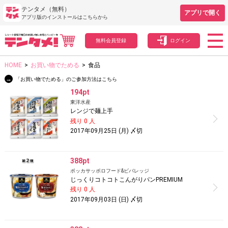
テンタメ（無料）
アプリで開く
アプリ版のインストールはこちらから
無料会員登録
ログイン
HOME
>
お買い物でためる
>
食品
→
「お買い物でためる」のご参加方法はこちら
194pt
東洋水産
レンジで麺上手
残り 0 人
2017年09月25日 (月) 〆切
388pt
ポッカサッポロフード&ビバレッジ
じっくりコトコトこんがりパンPREMIUM
残り 0 人
2017年09月03日 (日) 〆切