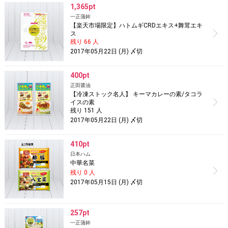
1,365pt
一正蒲鉾
【楽天市場限定】ハトムギCRDエキス+舞茸エキ
ス
残り 66 人
2017年05月22日 (月) 〆切
400pt
正田醤油
【冷凍ストック名人】 キーマカレーの素/タコラ
イスの素
残り 151 人
2017年05月22日 (月) 〆切
410pt
日本ハム
中華名菜
残り 0 人
2017年05月15日 (月) 〆切
257pt
一正蒲鉾