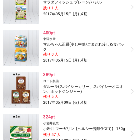
サラダフィッシュ プレーン/バジル
残り 1 人
2017年05月15日 (月) 〆切
400pt
東洋水産
マルちゃん正麺(冷し中華/ごまだれ冷し)5食パッ
ク
残り 0 人
2017年05月15日 (月) 〆切
389pt
ロート製薬
ダルーラ(スパイシーカリー、スパイシーオニオ
ン、ホットジンジャー)
残り 5 人
2017年05月09日 (火) 〆切
324pt
小岩井乳業
小岩井 マーガリン【ヘルシー芳醇仕立て】 180g
残り 57 人