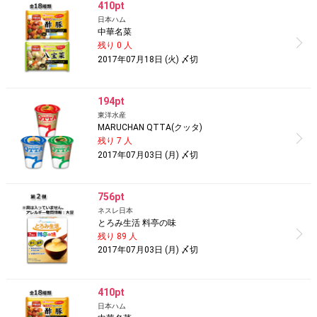
410pt
日本ハム
中華名菜
残り 0 人
2017年07月18日 (火) 〆切
194pt
東洋水産
MARUCHAN QTTA(クッタ)
残り 7 人
2017年07月03日 (月) 〆切
756pt
ネスレ日本
とろみ生活 料亭の味
残り 89 人
2017年07月03日 (月) 〆切
410pt
日本ハム