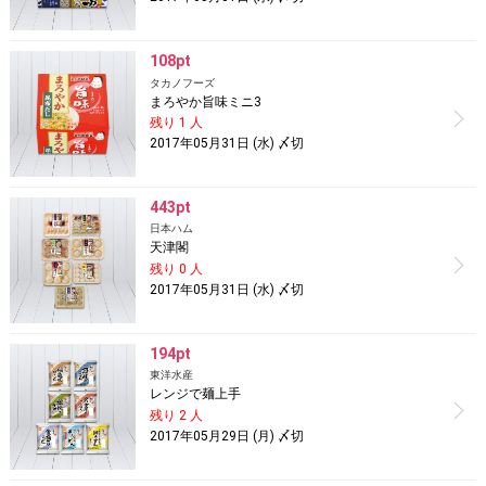
108pt
タカノフーズ
まろやか旨味ミニ3
残り 1 人
2017年05月31日 (水) 〆切
443pt
日本ハム
天津閣
残り 0 人
2017年05月31日 (水) 〆切
194pt
東洋水産
レンジで麺上手
残り 2 人
2017年05月29日 (月) 〆切