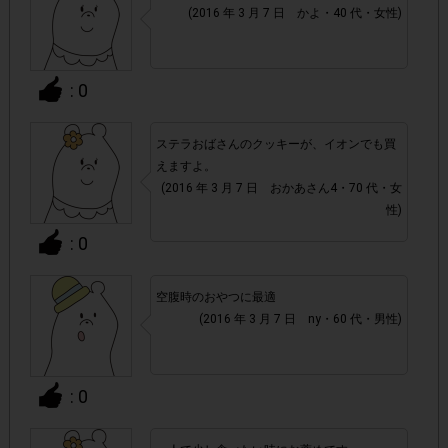
(2016 年 3 月 7 日 かよ・40 代・女性)
県、群馬県、新潟県、富山県、石川県、福井県、岐阜
県、長野県、山梨県、静岡県、愛知県、大阪府、京都
府、兵庫県、滋賀県、奈良県、和歌山県
でのご購入のみ
: 0
対象となります。
ステラおばさんのクッキーが、イオンでも買
推奨チェーン以外の店舗でもご購入いただけます。
・
えますよ。
(2016 年 3 月 7 日 おかあさん4・70 代・女
・店舗によって取扱いのない場合があります。予めご了承く
性)
ださい。
: 0
・参加(申し込み)を回答前にしていただければ、募集人数が
空腹時のおやつに最適
上限に達しても、掲載期間内のアンケート回答が可能です。
(2016 年 3 月 7 日 ny・60 代・男性)
・他サイトのテンタメを含め、1つのアンケートにつき1人1
回の参加とさせていただいております。
: 0
アカウントを停止
・悪質な投稿があった場合、
させていた