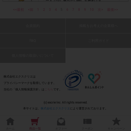
一人で少し食べたい時にお薦めです。
だくこともあります。
(2016 年 3 月 7 日 ふぅちゃん・50 代・女
<<最初
<前
1
2
3
4
5
6
7
8
9
10
次>
最後>>
性)
・スマートフォン、携帯電話、タブレットPCにつきまし
て、機種によってはアンケートに回答できない場合がござい
会員規約
掲載をお考えの企業様へ
: 0
ます。
FAQ
ご利用ガイド
マカダミアを買いました。固めのクッキーで
▼ポイント付与対象外
食べごたえがあります。ただ5枚でこの値段
個人情報の取扱いについて
はちょっと高いかな
上記参加条件(対象商品・回答期間・指定購入個数)以
・
(2016 年 3 月 7 日 ぱや・30 代・女性)
外
でのご参加
: 0
株式会社エクスクリエは
・ECサイトやネットスーパーでのご購入
プライバシーマークを取得しています。
当社の「個人情報保護方針」は
こちら
です。
サクサクです。
(2016 年 3 月 7 日 たかぼう・60 代・女性)
・購入できなかった/指定個数を購入できなかった場合
(c) excrie Inc. All rights reserved.
本サイトは、
株式会社エクスクリエ
により運営されております。
・他のサイトでの参加を含めて、1つのアンケートに対して
: 0
同じレシート画像が投稿されている場合
ホーム
商品一覧
オファー
クーポン
キャンペーン