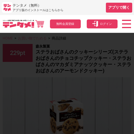
テンタメ（無料）
アプリで開く
アプリ版のインストールはこちらから
無料会員登録
ログイン
HOME
>
お買い物でためる
>
商品詳細
森永製菓
ステラおばさんのクッキーシリーズ(ステラ
229
pt
おばさんのチョコチップクッキー・ステラお
ばさんのマカダミアナッツクッキー・ステラ
おばさんのアーモンドクッキー)