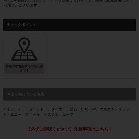
※商品単価目安に対してポイントを設定しております。実際の販売価格は異な
る場合がございます。
チェックポイント
特定の都道府県での購入限
定です
■ よく売っているお店
イオン、イトーヨーカドー、ダイエー、西友、いなげや、マルエツ、サミッ
ト、ユニー、フィール、イズミヤ、コープ
【必ずご確認ください】注意事項はこちら！