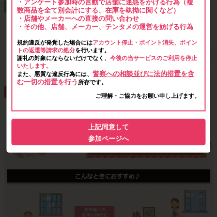
・アンケート参加時の言動で店舗に迷惑をかける行為（複
数商品を全て別会計にする、在庫を執拗に聞くなど）
・店舗やメーカーへの直接の問い合わせ
・その他、店舗、メーカー、テンタメの運営を妨げる行為
規約違反が発覚した場合には
アカウント停止・ポイント消失、ポイン
トの返還等請求の処分
を行います。
謝礼の対象にならないだけでなく、
今後の当サービスのご利用を停止
いたします。
警察への相談並びに法的措置を含
また、悪質な違反行為には、
む一切の措置を行う
所存です。
ご理解・ご協力をお願い申し上げます。
上記同意して
参加ページへ