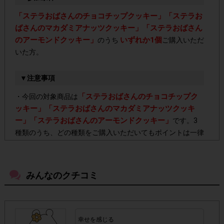
「ステラおばさんのチョコチップクッキー」「ステラお
ばさんのマカダミアナッツクッキー」「ステラおばさん
のアーモンドクッキー」
いずれか1個
のうち
ご購入いただ
いた方。
▼注意事項
「ステラおばさんのチョコチップク
・今回の対象商品は
ッキー」「ステラおばさんのマカダミアナッツクッキ
ー」「ステラおばさんのアーモンドクッキー」
です。3
種類のうち、どの種類をご購入いただいてもポイントは一律
です。
・「ステラおばさんの黄金色のアップルパイ」「ステラ
みんなのクチコミ
おばさんの厚焼きガレット」
をご購入いただいても、 ポ
イント対象外となりますのでご注意ください。
幸せを感じる
東京都、埼玉県、千葉県、神奈川県、茨城県、栃木
・