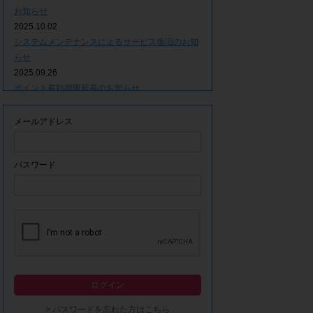
お知らせ
2025.10.02
システムメンテナンスによるサービス復旧のお知
らせ
2025.09.26
ポイント有効期限延長のお知らせ
2025.09.09
システムメンテナンスによるサービス一時停止の
メールアドレス
お知らせ
2025.06.05
ｘ(旧Twitter)での「簡単ログイン」停止のお知ら
パスワード
せ
2023.12.21
事務局休業期間につきまして
2023.04.21
【ゴールデンウィーク休業期間につきまして】
2023.02.14
システムメンテナンスによるサービス一時停止の
ログイン
お知らせ
2022.12.28
> パスワードを忘れた方はこちら