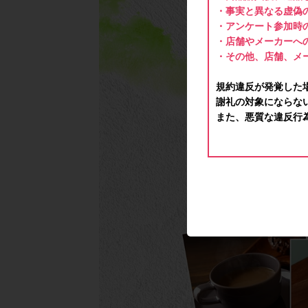
・事実と異なる虚偽
・アンケート参加時
・店舗やメーカーへ
・その他、店舗、メ
規約違反が発覚した
謝礼の対象にならな
また、悪質な違反行