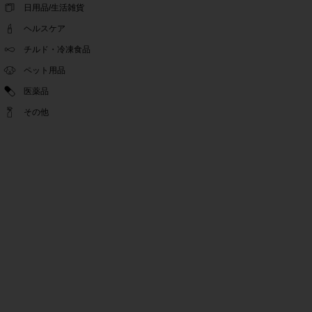
ゴールデンウィーク休業期間のお知らせ
日用品/生活雑貨
2022.04.14
ヘルスケア
問い合わせチャット機能復旧のお知らせ
2022.04.07
チルド・冷凍食品
問い合わせチャット機能の不具合につきまして
ペット用品
2022.03.24
医薬品
Pex交換の再開のお知らせ
2022.03.22
その他
PeX交換停止のお知らせ
2022.01.12
Pex交換の再開のお知らせ
2022.01.05
PeX交換停止のお知らせ
2021.12.16
事務局休業のお知らせ
2021.08.02
事務局休業のお知らせ
2021.04.27
ゴールデンウィーク休業期間のお知らせ
2021.01.25
テンタメ事務局からのお願い