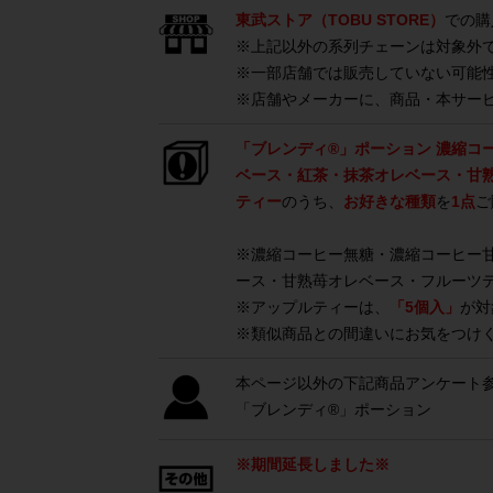
東武ストア（TOBU STORE）
での購
※上記以外の系列チェーンは対象外
※一部店舗では販売していない可能
※店舗やメーカーに、商品・本サー
「ブレンディ®」ポーション 濃縮コ
ベース・紅茶・抹茶オレベース・甘
ティー
のうち、
お好きな種類
を
1点
ご
※濃縮コーヒー無糖・濃縮コーヒー
ース・甘熟苺オレベース・フルーツ
※アップルティーは、
「5個入」
が対
※類似商品との間違いにお気をつけ
本ページ以外の下記商品アンケート
「ブレンディ®」ポーション
※期間延長しました※