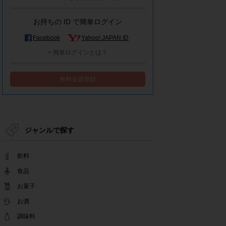
モラタメシステムメンテナンスによる一部サービ
ス停止のお知らせ
お持ちの ID で簡単ログイン
2022.12.15
事務局休業のお知らせ
Facebook
Yahoo! JAPAN ID
2022.12.08
> 簡単ログインとは？
【解消済み】yahoo簡単ログイン一時停止のお知
らせ
無料会員登録
2022.11.24
yahoo簡単ログイン一時停止のお知らせ
2022.08.29
モラタメサイトのシステムメンテナンスによる一
部サービス停止のお知らせ
ジャンルで探す
2022.08.01
事務局休業期間のお知らせ
飲料
2022.07.25
テンタメアプリのチェックイン機能終了(ガラポ
食品
ン、店長さん)のお知らせ
お菓子
2022.06.10
お酒
テンタメ事務局からのお願い
2022.04.22
調味料