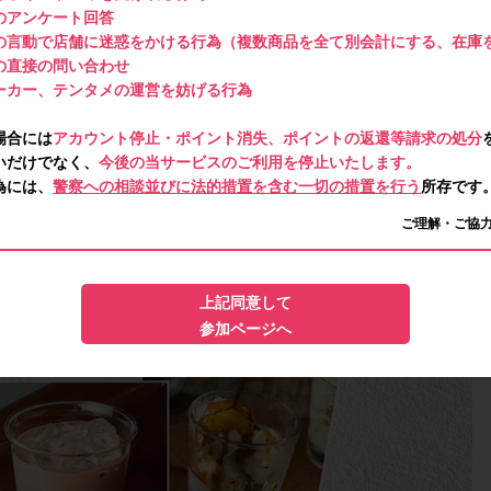
のアンケート回答
の言動で店舗に迷惑をかける行為（複数商品を全て別会計にする、在庫
の直接の問い合わせ
ーカー、テンタメの運営を妨げる行為
場合には
アカウント停止・ポイント消失、ポイントの返還等請求の処分
いだけでなく、
今後の当サービスのご利用を停止いたします。
為には、
警察への相談並びに法的措置を含む一切の措置を行う
所存です
ご理解・ご協
上記同意して
参加ページへ