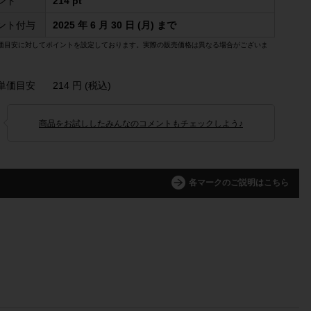
ント
214 pt
ント付与
2025 年 6 月 30 日 (月) まで
価目安に対してポイントを設定しております。実際の販売価格は異なる場合がございま
単価目安
214 円 (税込)
商品をお試ししたみんなのコメントもチェックしよう♪
各マークのご説明はこちら