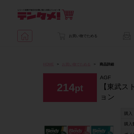
お買い物でためる
HOME
>
お買い物でためる
>
商品詳細
AGF
214
【東武ス
pt
ョン
購入
購入