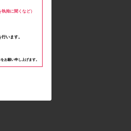
モラタメサイトのシステムメンテナンスによる一
部サービス停止のお知らせ
を執拗に聞くなど）
2020.04.22
ゴールデンウィーク休業期間のお知らせ
2020.04.02
新型コロナウイルス対策の影響につきまして
を行います。
2020.02.10
モラタメサイトのシステムメンテナンスによる一
。
部サービス停止のお知らせ
力をお願い申し上げます。
2019.12.04
事務局休業のお知らせ
2019.12.03
コツコツ貯めるコーナー終了のお知らせ
2019.10.09
モラタメサイトのシステムメンテナンスによる一
部サービス停止のお知らせ
2019.09.28
アンケート回答時に繰り返しエラーが発生してい
る状況につきまして
2019.09.11
モラタメサイトのシステムメンテナンスによる一