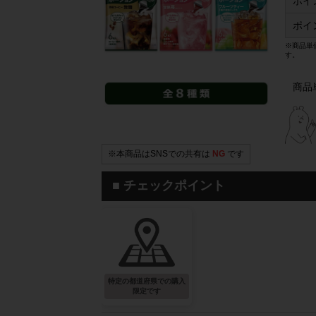
ポイ
ポイ
※商品単
す。
商品
※本商品はSNSでの共有は
NG
です
■ チェックポイント
特定の都道府県での購入
限定です