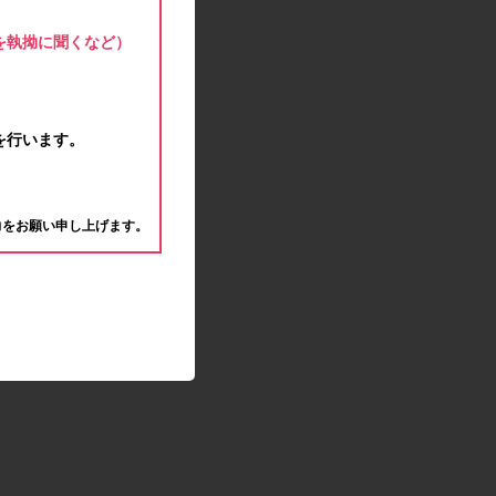
モラタメサイトのシステムメンテナンスによる一
部サービス停止のお知らせ
を執拗に聞くなど）
2020.04.22
ゴールデンウィーク休業期間のお知らせ
2020.04.02
新型コロナウイルス対策の影響につきまして
を行います。
2020.02.10
モラタメサイトのシステムメンテナンスによる一
。
部サービス停止のお知らせ
力をお願い申し上げます。
2019.12.04
事務局休業のお知らせ
2019.12.03
コツコツ貯めるコーナー終了のお知らせ
2019.10.09
モラタメサイトのシステムメンテナンスによる一
部サービス停止のお知らせ
2019.09.28
アンケート回答時に繰り返しエラーが発生してい
る状況につきまして
2019.09.11
モラタメサイトのシステムメンテナンスによる一