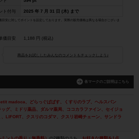
ント
594 pt
ント付与
2025 年 7 月 31 日 (木) まで
価目安に対してポイントを設定しております。実際の販売価格は異なる場合がございま
単価目安
1,188 円 (税込)
商品をお試ししたみんなのコメントもチェックしよう♪
各マークのご説明はこちら
、petit madoca、どらっぐぱぱす、くすりのラブ、ヘルスバン
ラッグ、ミドリ薬品、ダルマ薬局、ココカラファイン、セイジョ
、LIFORT、クスリのコダマ、クスリ岩崎チェーン、サンドラ
ルミントの香り・無香料）
の2種類のうち、
お好きな種類を1点