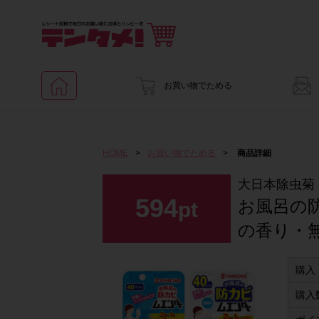
お買い物でためる
HOME
>
お買い物でためる
>
商品詳細
大日本除虫菊
594
お風呂の
pt
の香り・
購入
購入