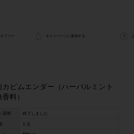
オファー
キャンペーンに参加する
防カビムエンダー（ハーバルミント
無香料）
・回答
終了しました
数
1
点