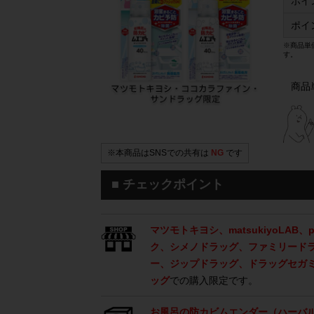
ポイ
ポイ
※商品単
す。
商品
※本商品はSNSでの共有は
NG
です
■ チェックポイント
マツモトキヨシ、matsukiyoLAB
ク、シメノドラッグ、ファミリード
ー、ジップドラッグ、ドラッグセガミ
ッグ
での購入限定です。
お風呂の防カビムエンダー（ハーバ