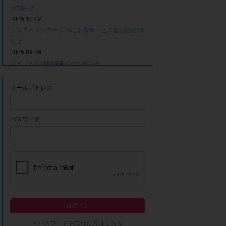
お知らせ
2025.10.02
システムメンテナンスによるサービス復旧のお知
らせ
2025.09.26
ポイント有効期限延長のお知らせ
2025.09.09
システムメンテナンスによるサービス一時停止の
メールアドレス
お知らせ
2025.06.05
ｘ(旧Twitter)での「簡単ログイン」停止のお知ら
パスワード
せ
2023.12.21
事務局休業期間につきまして
2023.04.21
【ゴールデンウィーク休業期間につきまして】
2023.02.14
システムメンテナンスによるサービス一時停止の
ログイン
お知らせ
2022.12.28
> パスワードを忘れた方はこちら