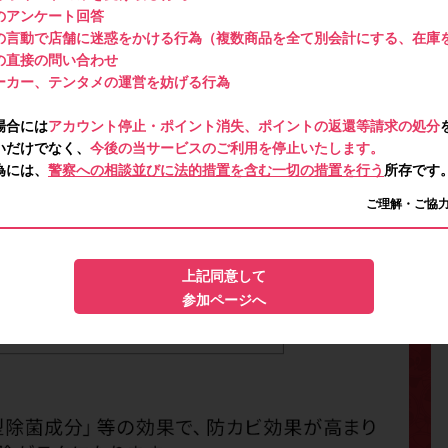
のアンケート回答
の言動で店舗に迷惑をかける行為（複数商品を全て別会計にする、在庫
の直接の問い合わせ
ーカー、テンタメの運営を妨げる行為
場合には
アカウント停止・ポイント消失、ポイントの返還等請求の処分
いだけでなく、
今後の当サービスのご利用を停止いたします。
為には、
警察への相談並びに法的措置を含む一切の措置を行う
所存です
ご理解・ご協
上記同意して
参加ページへ