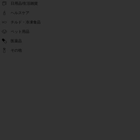
ゴールデンウィーク休業期間のお知らせ
日用品/生活雑貨
2022.04.14
ヘルスケア
問い合わせチャット機能復旧のお知らせ
2022.04.07
チルド・冷凍食品
問い合わせチャット機能の不具合につきまして
ペット用品
2022.03.24
医薬品
Pex交換の再開のお知らせ
2022.03.22
その他
PeX交換停止のお知らせ
2022.01.12
Pex交換の再開のお知らせ
2022.01.05
PeX交換停止のお知らせ
2021.12.16
事務局休業のお知らせ
2021.08.02
事務局休業のお知らせ
2021.04.27
ゴールデンウィーク休業期間のお知らせ
2021.01.25
テンタメ事務局からのお願い