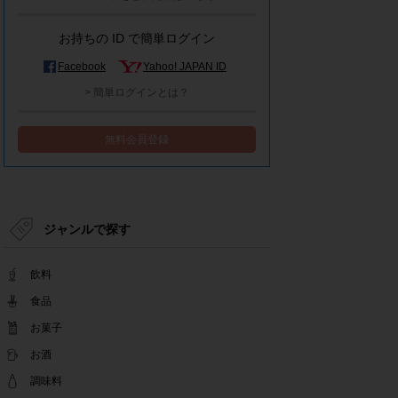
モラタメシステムメンテナンスによる一部サービ
ス停止のお知らせ
お持ちの ID で簡単ログイン
2022.12.15
事務局休業のお知らせ
Facebook
Yahoo! JAPAN ID
2022.12.08
> 簡単ログインとは？
【解消済み】yahoo簡単ログイン一時停止のお知
らせ
無料会員登録
2022.11.24
yahoo簡単ログイン一時停止のお知らせ
2022.08.29
モラタメサイトのシステムメンテナンスによる一
部サービス停止のお知らせ
ジャンルで探す
2022.08.01
事務局休業期間のお知らせ
飲料
2022.07.25
テンタメアプリのチェックイン機能終了(ガラポ
食品
ン、店長さん)のお知らせ
お菓子
2022.06.10
お酒
テンタメ事務局からのお願い
2022.04.22
調味料