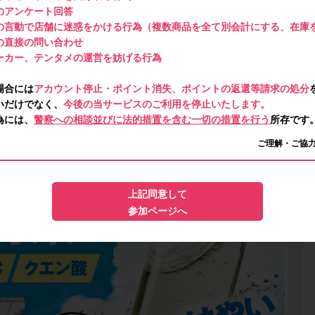
のアンケート回答
の言動で店舗に迷惑をかける行為（複数商品を全て別会計にする、在庫
の直接の問い合わせ
ーカー、テンタメの運営を妨げる行為
場合には
アカウント停止・ポイント消失、ポイントの返還等請求の処分
いだけでなく、
今後の当サービスのご利用を停止いたします。
為には、
警察への相談並びに法的措置を含む一切の措置を行う
所存です
ご理解・ご協
上記同意して
参加ページへ