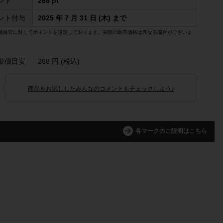
ント
268 pt
ント付与
2025 年 7 月 31 日 (木) まで
価目安に対してポイントを設定しております。実際の販売価格は異なる場合がございま
単価目安
268 円 (税込)
商品をお試ししたみんなのコメントもチェックしよう♪
各マークのご説明はこちら