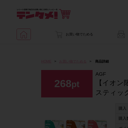
お買い物でためる
HOME
>
お買い物でためる
>
商品詳細
AGF
268
【イオン
pt
スティック
購入
購入