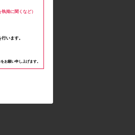
モラタメサイトのシステムメンテナンスによる一
部サービス停止のお知らせ
を執拗に聞くなど）
2020.04.22
ゴールデンウィーク休業期間のお知らせ
2020.04.02
新型コロナウイルス対策の影響につきまして
を行います。
2020.02.10
モラタメサイトのシステムメンテナンスによる一
。
部サービス停止のお知らせ
力をお願い申し上げます。
2019.12.04
事務局休業のお知らせ
2019.12.03
コツコツ貯めるコーナー終了のお知らせ
2019.10.09
モラタメサイトのシステムメンテナンスによる一
部サービス停止のお知らせ
2019.09.28
アンケート回答時に繰り返しエラーが発生してい
る状況につきまして
2019.09.11
モラタメサイトのシステムメンテナンスによる一