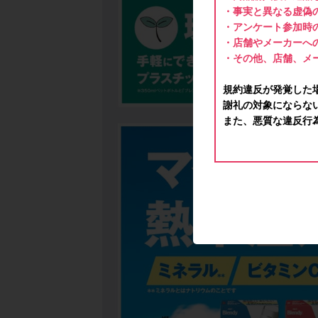
・事実と異なる虚偽
・アンケート参加時
・店舗やメーカーへ
・その他、店舗、メ
規約違反が発覚した
謝礼の対象にならな
また、悪質な違反行