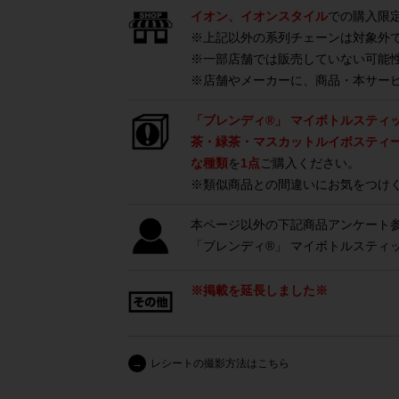
イオン、イオンスタイル
での購入限
※上記以外の系列チェーンは対象外
※一部店舗では販売していない可能
※店舗やメーカーに、商品・本サー
「ブレンディ®」 マイボトルスティ
茶・緑茶・マスカットルイボスティ
な種類
を
1点
ご購入ください。
※類似商品との間違いにお気をつけ
本ページ以外の下記商品アンケート
「ブレンディ®」 マイボトルスティッ
※掲載を延長しました※
→
レシートの撮影方法はこちら