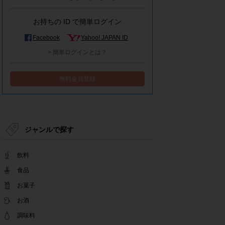
モラタメシステムメンテナンスによる一部サービ
ス停止のお知らせ
お持ちの ID で簡単ログイン
2022.12.15
事務局休業のお知らせ
Facebook
Yahoo! JAPAN ID
2022.12.08
> 簡単ログインとは？
【解消済み】yahoo簡単ログイン一時停止のお知
らせ
無料会員登録
2022.11.24
yahoo簡単ログイン一時停止のお知らせ
2022.08.29
モラタメサイトのシステムメンテナンスによる一
部サービス停止のお知らせ
ジャンルで探す
2022.08.01
事務局休業期間のお知らせ
飲料
2022.07.25
テンタメアプリのチェックイン機能終了(ガラポ
食品
ン、店長さん)のお知らせ
お菓子
2022.06.10
お酒
テンタメ事務局からのお願い
2022.04.22
調味料