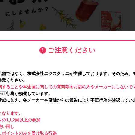
ご注意ください
店舗ではなく、株式会社エクスクリエが主催しております。そのため、
注意ください。
関することや本企画に関しての質問等をお店の方やメーカーにしないで
不正行為が頻発しています。
警戒に加え、各メーカーや店舗からの報告により不正行為を確認してい
となります。
の1人2回以上の参加
使い回し
しポイントのみを受け取る行為