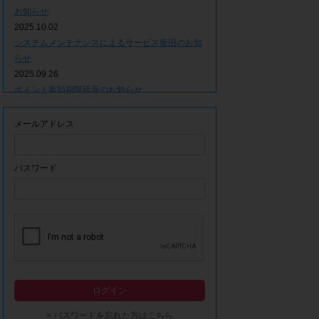
お知らせ
2025.10.02
システムメンテナンスによるサービス復旧のお知
らせ
2025.09.26
ポイント有効期限延長のお知らせ
2025.09.09
システムメンテナンスによるサービス一時停止の
メールアドレス
お知らせ
2025.06.05
ｘ(旧Twitter)での「簡単ログイン」停止のお知ら
パスワード
せ
2023.12.21
事務局休業期間につきまして
2023.04.21
【ゴールデンウィーク休業期間につきまして】
2023.02.14
システムメンテナンスによるサービス一時停止の
ログイン
お知らせ
2022.12.28
> パスワードを忘れた方はこちら