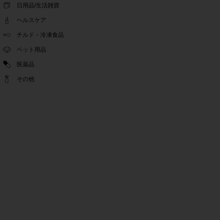
ゴールデンウィーク休業期間のお知らせ
日用品/生活雑貨
2022.04.14
ヘルスケア
問い合わせチャット機能復旧のお知らせ
2022.04.07
チルド・冷凍食品
問い合わせチャット機能の不具合につきまして
ペット用品
2022.03.24
医薬品
Pex交換の再開のお知らせ
2022.03.22
その他
PeX交換停止のお知らせ
2022.01.12
Pex交換の再開のお知らせ
2022.01.05
PeX交換停止のお知らせ
2021.12.16
事務局休業のお知らせ
2021.08.02
事務局休業のお知らせ
2021.04.27
ゴールデンウィーク休業期間のお知らせ
2021.01.25
テンタメ事務局からのお願い