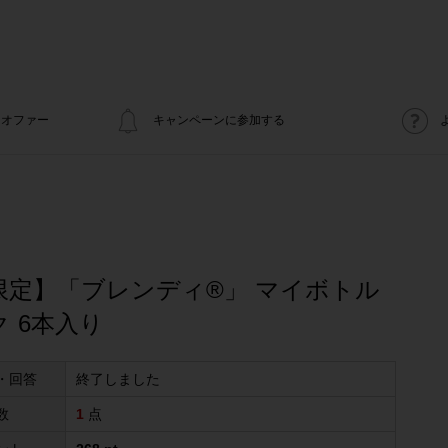
オファー
キャンペーンに参加する
限定】「ブレンディ®」 マイボトル
 6本入り
・回答
終了しました
数
1
点