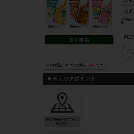
ポイ
ポイ
※商品単
す。
商品
※本商品はSNSでの共有は
NG
です
■ チェックポイント
特定の都道府県での購入
限定です