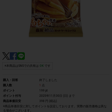
※本商品はSNSでの共有は
OK
です
購入・回答
終了しました
購入数
1
点
ポイント
199 pt
ポイント付与
2025年11月30日 (日)
まで
商品単価目安
398 円 (税込)
※商品単価目安に対してポイントを設定しております。実際の販売価格は異な
る場合がございます。