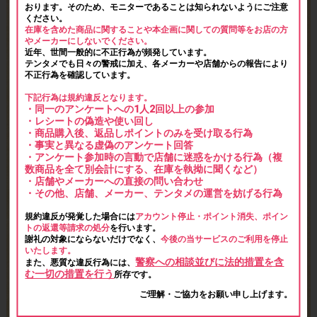
おります。そのため、モニターであることは知られないようにご注意
ください。
在庫を含めた商品に関することや本企画に関しての質問等をお店の方
やメーカーにしないでください。
近年、世間一般的に不正行為が頻発しています。
テンタメでも日々の警戒に加え、各メーカーや店舗からの報告により
不正行為を確認しています。
下記行為は規約違反となります。
・同一のアンケートへの1人2回以上の参加
・レシートの偽造や使い回し
・商品購入後、返品しポイントのみを受け取る行為
・事実と異なる虚偽のアンケート回答
・アンケート参加時の言動で店舗に迷惑をかける行為（複
数商品を全て別会計にする、在庫を執拗に聞くなど）
・店舗やメーカーへの直接の問い合わせ
・その他、店舗、メーカー、テンタメの運営を妨げる行為
規約違反が発覚した場合には
アカウント停止・ポイント消失、ポイン
トの返還等請求の処分
を行います。
謝礼の対象にならないだけでなく、
今後の当サービスのご利用を停止
いたします。
警察への相談並びに法的措置を含
また、悪質な違反行為には、
む一切の措置を行う
所存です。
ご理解・ご協力をお願い申し上げます。