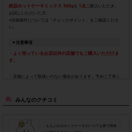
絶品ホットケーキミックス 360g
1点
を
ご購入いただき、
お試しいただいた方。
※詳細条件については「チェックポイント」をご確認くださ
い。
▼注意事項
よく売っているお店以外の店舗でもご購入いただけま
・
す。
・店舗によって取扱いのない場合があります。予めご了承く
ださい。
みんなのクチコミ
・参加(申し込み)を回答前にしていただければ、募集人数が
上限に達しても、掲載期間内のアンケート回答が可能です。
・スマートフォン、携帯電話、タブレットPCにつきまし
もちふわのホットケーキがいつでも家で簡単
て、機種によってはアンケートに回答できない場合がござい