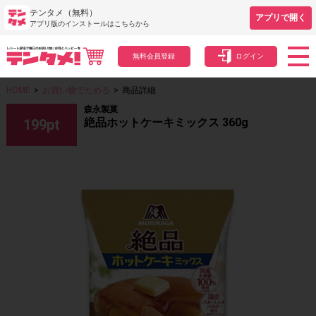
テンタメ（無料）
アプリで開く
アプリ版のインストールはこちらから
無料会員登録
ログイン
HOME
>
お買い物でためる
>
商品詳細
森永製菓
絶品ホットケーキミックス 360g
199
pt