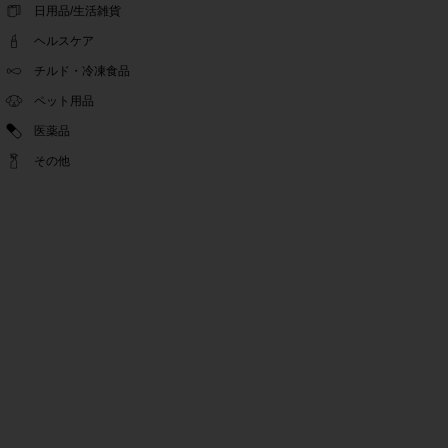
ゴールデンウィーク休業期間のお知らせ
日用品/生活雑貨
2022.04.14
ヘルスケア
問い合わせチャット機能復旧のお知らせ
2022.04.07
チルド・冷凍食品
問い合わせチャット機能の不具合につきまして
ペット用品
2022.03.24
医薬品
Pex交換の再開のお知らせ
2022.03.22
その他
PeX交換停止のお知らせ
2022.01.12
Pex交換の再開のお知らせ
2022.01.05
PeX交換停止のお知らせ
2021.12.16
事務局休業のお知らせ
2021.08.02
事務局休業のお知らせ
2021.04.27
ゴールデンウィーク休業期間のお知らせ
2021.01.25
テンタメ事務局からのお願い