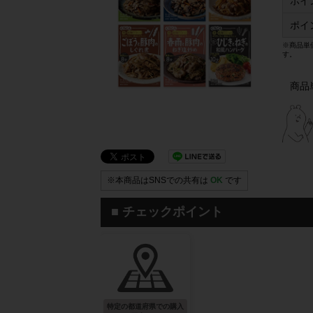
ポイ
ポイ
※商品単
す。
商品
※本商品はSNSでの共有は
OK
です
■ チェックポイント
特定の都道府県での購入