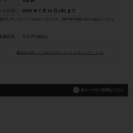
ント
216 pt
ント付与
2025 年 7 月 31 日 (木) まで
価目安に対してポイントを設定しております。実際の販売価格は異なる場合がございま
単価目安
216 円 (税込)
商品をお試ししたみんなのコメントもチェックしよう♪
各マークのご説明はこちら