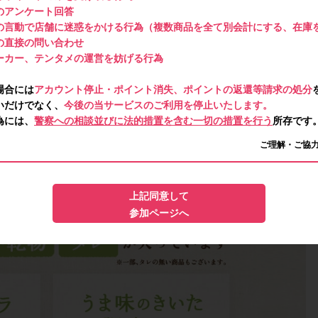
のアンケート回答
の言動で店舗に迷惑をかける行為（複数商品を全て別会計にする、在庫
の直接の問い合わせ
ーカー、テンタメの運営を妨げる行為
場合には
アカウント停止・ポイント消失、ポイントの返還等請求の処分
いだけでなく、
今後の当サービスのご利用を停止いたします。
為には、
警察への相談並びに法的措置を含む一切の措置を行う
所存です
ご理解・ご協
上記同意して
参加ページへ