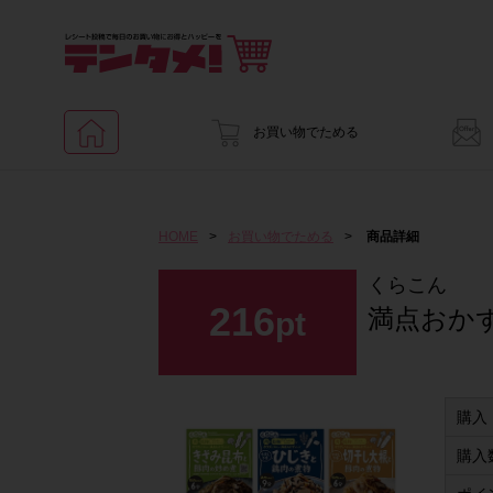
お買い物でためる
HOME
>
お買い物でためる
>
商品詳細
くらこん
216
満点おか
pt
購入
購入