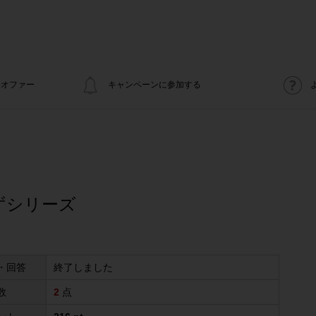
オファー
キャンペーンに参加する
ずシリーズ
・回答
終了しました
数
2
点