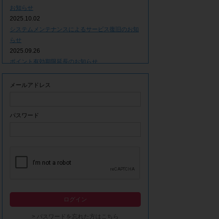
お知らせ
2025.10.02
システムメンテナンスによるサービス復旧のお知
らせ
2025.09.26
ポイント有効期限延長のお知らせ
2025.09.09
システムメンテナンスによるサービス一時停止の
メールアドレス
お知らせ
2025.06.05
ｘ(旧Twitter)での「簡単ログイン」停止のお知ら
パスワード
せ
2023.12.21
事務局休業期間につきまして
2023.04.21
【ゴールデンウィーク休業期間につきまして】
2023.02.14
システムメンテナンスによるサービス一時停止の
ログイン
お知らせ
2022.12.28
> パスワードを忘れた方はこちら