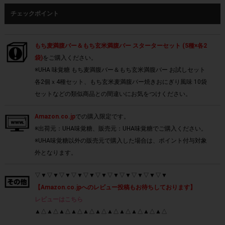
チェックポイント
もち麦満腹バー＆もち玄米満腹バー スターターセット (5種×各2
袋)
をご購入ください。
※UHA 味覚糖 もち麦満腹バー＆もち玄米満腹バー お試しセット
各2個ｘ4種セット、もち玄米麦満腹バー焼きおにぎり風味 10袋
セットなどの類似商品との間違いにお気をつけください。
Amazon.co.jp
での購入限定です。
※出荷元：UHA味覚糖、販売元：UHA味覚糖でご購入ください。
※UHA味覚糖以外の販売元で購入した場合は、ポイント付与対象
外となります。
▽▼▽▼▽▼▽▼▽▼▽▼▽▼▽▼▽▼▽▼▽▼
【Amazon.co.jpへのレビュー投稿もお待ちしております】
レビューはこちら
▲△▲△▲△▲△▲△▲△▲△▲△▲△▲△▲△