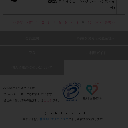
(2025 年 7 月 6 日 ちゃんいー・40 代・女
Amazon.co.jp(無料)
ご利用は
への会員登録が必要です。
性)
指定数以上購入されてもポイントは一律です。
・
<<最初
<前
1
2
3
4
5
6
7
8
9
10
次>
最後>>
忙しい時の携帯食として最適ですね。
(2025 年 7 月 6 日 あさひ・50 代・女性)
・参加(申し込み)を回答前にしていただければ、募集人数が
会員規約
掲載をお考えの企業様へ
上限に達しても、掲載期間内のアンケート回答が可能です。
FAQ
ご利用ガイド
: 0
・他サイトやテンタメサイトを含めたレシートを活用したサ
ービスのモニター回答は、1つのアンケートにつき1人1回の
個人情報の取扱いについて
参加とさせていただいております。
小腹が空いた時に食べられるし、手軽に持ち
歩けて腹持ちがよく美味しいです。又、非常
食としてストックしておけるのもいいです。
アカウントを停止
・悪質な投稿があった場合、
させていた
株式会社エクスクリエは
(2025 年 7 月 6 日 あきしょう・70 代・男
プライバシーマークを取得しています。
だくこともあります。
性)
: 0
当社の「個人情報保護方針」は
こちら
です。
・スマートフォン、携帯電話、タブレットPCにつきまし
(c) excrie Inc. All rights reserved.
て、機種によってはアンケートに回答できない場合がござい
ローリングストックに最適だと思いました！
本サイトは、
株式会社エクスクリエ
により運営されております。
ます。
(2025 年 7 月 6 日 こやまゆ・40 代・女性)