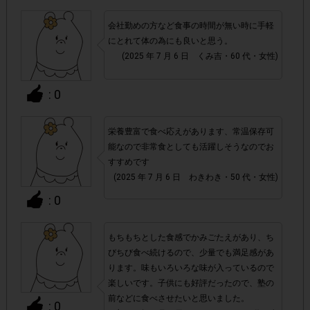
必ず商品が到着しお試しした後、アンケート回答を行
・
会社勤めの方など食事の時間が無い時に手軽
ってください。商品が到着する前に注文キャンセルをさ
にとれて体の為にも良いと思う。
れた場合ポイント付与対象外となります。
(2025 年 7 月 6 日 くみ吉・60 代・女性)
・通常のレシートを活用したサービスと異なり、レシート画
: 0
商品発送時に段ボールに貼られているシー
像の代わりに
ル状の「送り状」と、Amazon.co.jpページ内の「支払
栄養豊富で食べ応えがあります、常温保存可
明細書/適格請求書」ページ画面
をそれぞれアンケート回
能なので非常食としても活躍しそうなのでお
答時に提出いただきます。提出いただいた画像が確認できな
すすめです
かった場合や、「支払明細書/適格請求書」の注文日が掲載
(2025 年 7 月 6 日 わきわき・50 代・女性)
期間外だった場合は、ポイント付与対象外となります。
: 0
・商品単価目安につきましては、あくまでも目安の価格とな
実際の購入価格につきましては、変動する可能
ります。
もちもちとした食感でかみごたえがあり、ち
性がございますのでAmazon.co.jpページ上の価格をご
びちび食べ続けるので、少量でも満足感があ
ります。味もいろいろな味が入っているので
確認ください。また、付与されるポイントは一律です。
楽しいです。子供にも好評だったので、塾の
前などに食べさせたいと思いました。
: 0
・今回はAmazon.co.jpでの購入限定です。Amazon.co.jpの