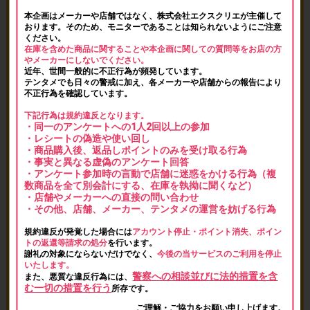
本企画はメーカーや店舗ではなく、株式会社エクスクリエが主催して
おります。そのため、モニターであることは知られないようにご注意
ください。
在庫を含めた商品に関することや本企画に関しての質問等をお店の方
やメーカーにしないでください。
近年、世間一般的に不正行為が頻発しています。
テンタメでも日々の警戒に加え、各メーカーや店舗からの報告により
不正行為を確認しています。
下記行為は規約違反となります。
・同一のアンケートへの1人2回以上の参加
・レシートの偽造や使い回し
・商品購入後、返品しポイントのみを受け取る行為
・事実と異なる虚偽のアンケート回答
・アンケート参加時の言動で店舗に迷惑をかける行為（複
数商品を全て別会計にする、在庫を執拗に聞くなど）
・店舗やメーカーへの直接の問い合わせ
・その他、店舗、メーカー、テンタメの運営を妨げる行為
規約違反が発覚した場合には
アカウント停止・ポイント消失、ポイン
トの返還等請求の処分
を行います。
謝礼の対象にならないだけでなく、
今後の当サービスのご利用を停止
いたします。
警察への相談並びに法的措置を含
また、悪質な違反行為には、
む一切の措置を行う
所存です。
ご理解・ご協力をお願い申し上げます。