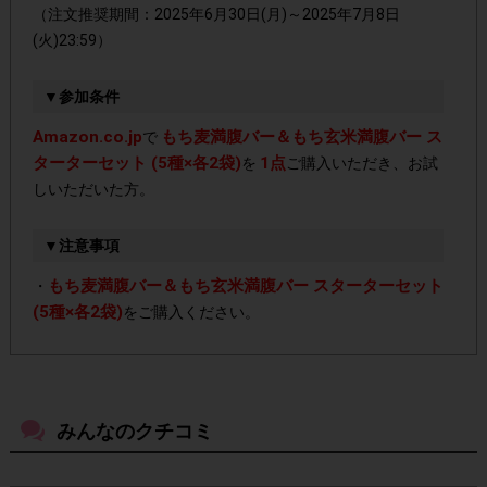
（注文推奨期間：2025年6月30日(月)～2025年7月8日
(火)23:59）
▼参加条件
Amazon.co.jp
もち麦満腹バー＆もち玄米満腹バー ス
で
ターターセット (5種×各2袋)
1点
を
ご購入いただき、お試
しいただいた方。
▼注意事項
もち麦満腹バー＆もち玄米満腹バー スターターセット
・
(5種×各2袋)
をご購入ください。
必ず、本ページに記載しているAmazon.co.jp専用の
・
購入ページより、購入してください。
本ページ上に記載
しているAmazon.co.jp専用の購入ページ以外で購入された
みんなのクチコミ
場合はポイント付与対象外となります。