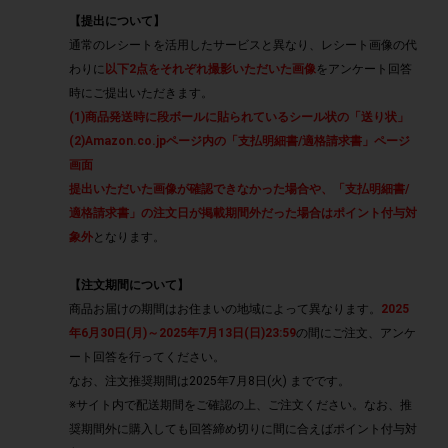
【提出について】
通常のレシートを活用したサービスと異なり、レシート画像の代
わりに
以下2点をそれぞれ撮影いただいた画像
をアンケート回答
時にご提出いただきます。
(1)商品発送時に段ボールに貼られているシール状の「送り状」
(2)Amazon.co.jpページ内の「支払明細書/適格請求書」ページ
画面
提出いただいた画像が確認できなかった場合や、「支払明細書/
適格請求書」の注文日が掲載期間外だった場合はポイント付与対
象外
となります。
【注文期間について】
商品お届けの期間はお住まいの地域によって異なります。
2025
年6月30日(月)～2025年7月13日(日)23:59
の間にご注文、アンケ
ート回答を行ってください。
なお、注文推奨期間は2025年7月8日(火) までです。
※サイト内で配送期間をご確認の上、ご注文ください。なお、推
奨期間外に購入しても回答締め切りに間に合えばポイント付与対