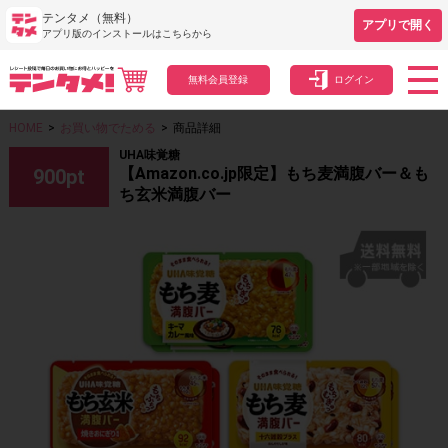
テンタメ（無料）
アプリで開く
アプリ版のインストールはこちらから
無料会員登録
ログイン
HOME
>
お買い物でためる
>
商品詳細
UHA味覚糖
【Amazon.co.jp限定】もち麦満腹バー＆も
900
pt
ち玄米満腹バー