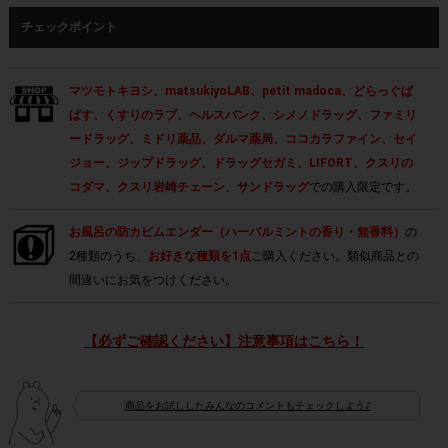
チェックポイント
マツモトキヨシ、matsukiyoLAB、petit madoca、どらっぐぱ
ぱす、くすりのラブ、ヘルスバンク、シメノドラッグ、ファミリ
ードラッグ、ミドリ薬品、ダルマ薬局、ココカラファイン、セイ
ジョー、ジップドラッグ、ドラッグセガミ、LIFORT、クスリの
コダマ、クスリ岩崎チェーン、サンドラッグ
での購入限定です。
お風呂の防カビムエンダー（ハーバルミントの香り・無香料）
の
2種類のうち、
お好きな種類を1点
ご購入ください。類似商品との
間違いにお気をつけください。
【必ずご確認ください】注意事項はこちら！
商品をお試ししたみんなのコメントもチェックしよう♪