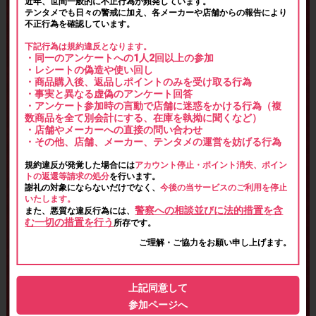
近年、世間一般的に不正行為が頻発しています。
テンタメでも日々の警戒に加え、各メーカーや店舗からの報告により
不正行為を確認しています。
下記行為は規約違反となります。
・同一のアンケートへの1人2回以上の参加
・レシートの偽造や使い回し
・商品購入後、返品しポイントのみを受け取る行為
・事実と異なる虚偽のアンケート回答
・アンケート参加時の言動で店舗に迷惑をかける行為（複
数商品を全て別会計にする、在庫を執拗に聞くなど）
・店舗やメーカーへの直接の問い合わせ
・その他、店舗、メーカー、テンタメの運営を妨げる行為
規約違反が発覚した場合には
アカウント停止・ポイント消失、ポイン
トの返還等請求の処分
を行います。
謝礼の対象にならないだけでなく、
今後の当サービスのご利用を停止
いたします。
警察への相談並びに法的措置を含
また、悪質な違反行為には、
む一切の措置を行う
所存です。
ご理解・ご協力をお願い申し上げます。
上記同意して
参加ページへ