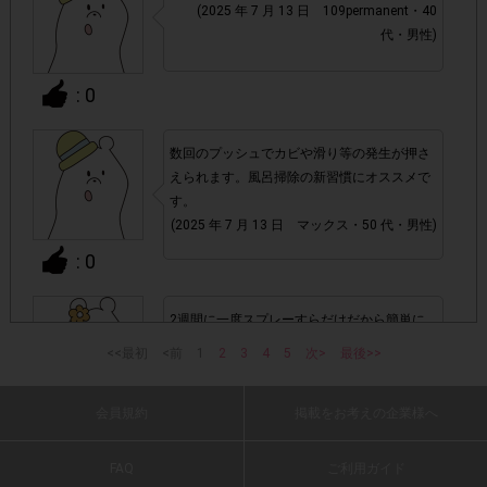
(2025 年 7 月 13 日 109permanent・40
だくこともあります。
代・男性)
・スマートフォン、携帯電話、タブレットPCにつきまし
: 0
て、機種によってはアンケートに回答できない場合がござい
ます。
数回のプッシュでカビや滑り等の発生が押さ
えられます。風呂掃除の新習慣にオススメで
▼ポイント付与対象外
す。
チェックポイントの条件を満たしていない場合
・
(2025 年 7 月 13 日 マックス・50 代・男性)
: 0
・ECサイトやネットスーパーでのご購入
2週間に一度スプレーすらだけだから簡単に
・1つのアンケートにつき、お1人様あたり複数回の参加が
使用でき、カビ予防出来るから掃除がとても
<<最初
<前
1
2
3
4
5
次>
最後>>
確認された場合。
楽になります。約4か月使えて１年で３本と
考えるとお得だと良いと思いました。
株式会社エクスクリエが運営する、レシートを活用したサ
会員規約
掲載をお考えの企業様へ
(2025 年 7 月 13 日 ゆうゆう・50 代・女性)
1つのアンケートにつき1人1回
ービスのモニター回答は、
: 0
の参加とさせていただいております。
FAQ
ご利用ガイド