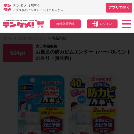
テンタメ（無料）
アプリで開く
アプリ版のインストールはこちらから
無料会員登録
ログイン
HOME
>
お買い物でためる
>
商品詳細
大日本除虫菊
お風呂の防カビムエンダー（ハーバルミント
594
pt
の香り・無香料）