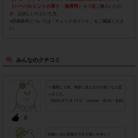
（ハーバルミントの香り・無香料）
1点
を
ご購入いただ
き、お試しいただいた方。
※詳細条件については「チェックポイント」をご確認くださ
い。
▼注意事項
「お風呂の防カビムエンダー（ハー
・今回の対象商品は
みんなのクチコミ
バルミントの香り・無香料）」
です。お好きな種類を1点
ご購入ください。
・店舗によって取扱いのない場合があります。予めご了承く
２週間に１回、簡単に使えるのが良いなと思
いました。
ださい。
(2025 年 7 月 13 日 London・40 代・女性)
・参加(申し込み)を回答前にしていただければ、募集人数が
: 0
上限に達しても、掲載期間内のアンケート回答が可能です。
気軽にカビ対策ができて使いやすい！
アカウントを停止
・悪質な投稿があった場合、
させていた