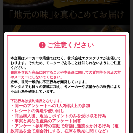
ご注意ください
本企画はメーカーや店舗ではなく、株式会社エクスクリエが主催して
おります。そのため、モニターであることは知られないようにご注意
ください。
在庫を含めた商品に関することや本企画に関しての質問等をお店の方
やメーカーにしないでください。
近年、世間一般的に不正行為が頻発しています。
テンタメでも日々の警戒に加え、各メーカーや店舗からの報告により
不正行為を確認しています。
下記行為は規約違反となります。
・同一のアンケートへの1人2回以上の参加
・レシートの偽造や使い回し
・商品購入後、返品しポイントのみを受け取る行為
・事実と異なる虚偽のアンケート回答
・アンケート参加時の言動で店舗に迷惑をかける行為（複
数商品を全て別会計にする、在庫を執拗に聞くなど）