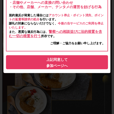
・店舗やメーカーへの直接の問い合わせ
・その他、店舗、メーカー、テンタメの運営を妨げる行為
規約違反が発覚した場合には
アカウント停止・ポイント消失、ポイン
トの返還等請求の処分
を行います。
謝礼の対象にならないだけでなく、
今後の当サービスのご利用を停止
いたします。
警察への相談並びに法的措置を含
また、悪質な違反行為には、
む一切の措置を行う
所存です。
ご理解・ご協力をお願い申し上げます。
上記同意して
参加ページへ