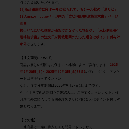
時にご提出いただきます。
(1)商品発送時に段ボールに貼られているシール状の「送り状」
(2)Amazon.co.jpページ内の「支払明細書/適格請求書」ページ
画面
提出いただいた画像が確認できなかった場合や、「支払明細書/
適格請求書」の注文日が掲載期間外だった場合はポイント付与対
象外
となります。
【注文期間について】
商品お届けの期間はお住まいの地域によって異なります。
2025
年9月20日(土)～2025年10月3日(金)23:59
の間にご注文、アンケ
ート回答を行ってください。
なお、注文推奨期間は2025年9月27日(土)までです。
※サイト内で配送期間をご確認の上、ご注文ください。なお、推
奨期間外に購入しても回答締め切りに間に合えばポイント付与対
象となります。
【その他】
・他商品と一緒に購入しても問題ございません。