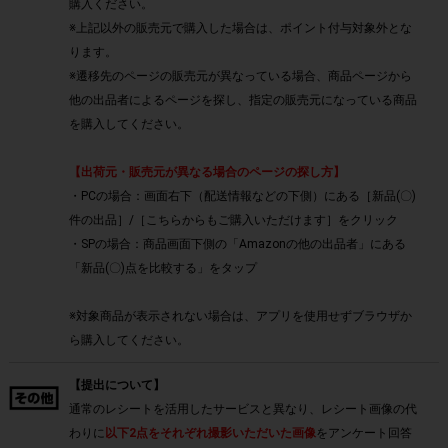
購入ください。
※上記以外の販売元で購入した場合は、ポイント付与対象外とな
ります。
※遷移先のページの販売元が異なっている場合、商品ページから
他の出品者によるページを探し、指定の販売元になっている商品
を購入してください。
【出荷元・販売元が異なる場合のページの探し方】
・PCの場合：画面右下（配送情報などの下側）にある［新品(〇)
件の出品］/［こちらからもご購入いただけます］をクリック
・SPの場合：商品画面下側の「Amazonの他の出品者」にある
「新品(〇)点を比較する」をタップ
※対象商品が表示されない場合は、アプリを使用せずブラウザか
ら購入してください。
【提出について】
通常のレシートを活用したサービスと異なり、レシート画像の代
わりに
以下2点をそれぞれ撮影いただいた画像
をアンケート回答