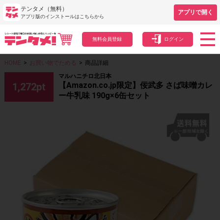
テンタメ（無料）
アプリで開く
アプリ版のインストールはこちらから
無料会員登録
ログイン
HOME
>
お買い物でためる
>
商品詳細
マルハニチロ北日本
【Amazon.co.jp限定】佞武多 さば味噌カレ
1,272
pt
ー牛乳味 190g×6缶セット