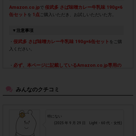
Amazon.co.jp
佞武多 さば味噌カレー牛乳味 190g×6
で
缶セット
1点
を
ご購入いただき、お試しいただいた方。
▼注意事項
佞武多 さば味噌カレー牛乳味 190g×6缶セット
・
をご購
入ください。
必ず、本ページに記載しているAmazon.co.jp専用の
・
購入ページより、購入してください。
本ページ上に記載
しているAmazon.co.jp専用の購入ページ以外で購入された
場合はポイント付与対象外となります。
みんなのクチコミ
必ず商品が到着しお試しした後、アンケート回答を行
・
ってください。商品が到着する前に注文キャンセルをさ
特にない
れた場合ポイント付与対象外となります。
(2025 年 9 月 29 日 Light・60 代・女性)
・通常のレシートを活用したサービスと異なり、レシート画