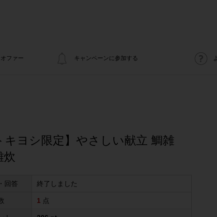
オファー
キャンペーンに参加する
トキヨシ限定】やさしい献立 鯛雑
雑炊
・回答
終了しました
数
1
点