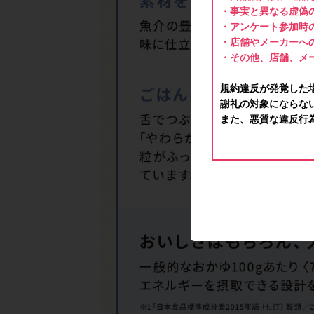
・事実と異なる虚偽
・アンケート参加時
・店舗やメーカーへ
・その他、店舗、メ
規約違反が発覚した
謝礼の対象にならな
また、悪質な違反行