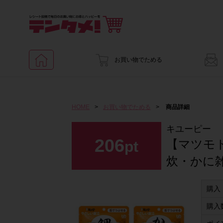
お買い物でためる
HOME
>
お買い物でためる
>
商品詳細
キユーピー
206
【マツモ
pt
炊・かに
購入
購入