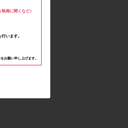
モラタメサイトのシステムメンテナンスによる一
部サービス停止のお知らせ
を執拗に聞くなど）
2020.04.22
ゴールデンウィーク休業期間のお知らせ
2020.04.02
新型コロナウイルス対策の影響につきまして
を行います。
2020.02.10
モラタメサイトのシステムメンテナンスによる一
。
部サービス停止のお知らせ
力をお願い申し上げます。
2019.12.04
事務局休業のお知らせ
2019.12.03
コツコツ貯めるコーナー終了のお知らせ
2019.10.09
モラタメサイトのシステムメンテナンスによる一
部サービス停止のお知らせ
2019.09.28
アンケート回答時に繰り返しエラーが発生してい
る状況につきまして
2019.09.11
モラタメサイトのシステムメンテナンスによる一