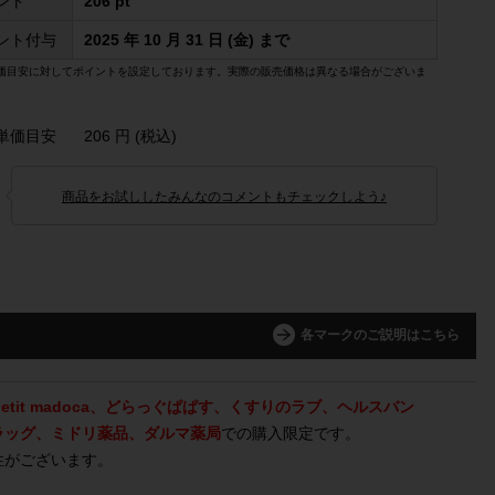
ント
206 pt
ント付与
2025 年 10 月 31 日 (金) まで
価目安に対してポイントを設定しております。実際の販売価格は異なる場合がございま
単価目安
206 円 (税込)
商品をお試ししたみんなのコメントもチェックしよう♪
各マークのご説明はこちら
、petit madoca、どらっぐぱぱす、くすりのラブ、ヘルスバン
ラッグ、ミドリ薬品、ダルマ薬局
での購入限定です。
性がございます。