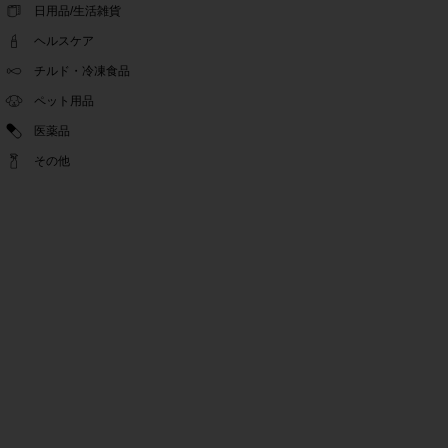
ゴールデンウィーク休業期間のお知らせ
日用品/生活雑貨
2022.04.14
ヘルスケア
問い合わせチャット機能復旧のお知らせ
2022.04.07
チルド・冷凍食品
問い合わせチャット機能の不具合につきまして
ペット用品
2022.03.24
医薬品
Pex交換の再開のお知らせ
2022.03.22
その他
PeX交換停止のお知らせ
2022.01.12
Pex交換の再開のお知らせ
2022.01.05
PeX交換停止のお知らせ
2021.12.16
事務局休業のお知らせ
2021.08.02
事務局休業のお知らせ
2021.04.27
ゴールデンウィーク休業期間のお知らせ
2021.01.25
テンタメ事務局からのお願い