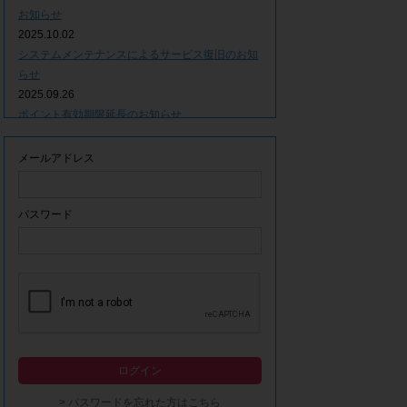
お知らせ
2025.10.02
システムメンテナンスによるサービス復旧のお知
らせ
2025.09.26
ポイント有効期限延長のお知らせ
2025.09.09
システムメンテナンスによるサービス一時停止の
メールアドレス
お知らせ
2025.06.05
ｘ(旧Twitter)での「簡単ログイン」停止のお知ら
パスワード
せ
2023.12.21
事務局休業期間につきまして
2023.04.21
【ゴールデンウィーク休業期間につきまして】
2023.02.14
システムメンテナンスによるサービス一時停止の
ログイン
お知らせ
2022.12.28
> パスワードを忘れた方はこちら