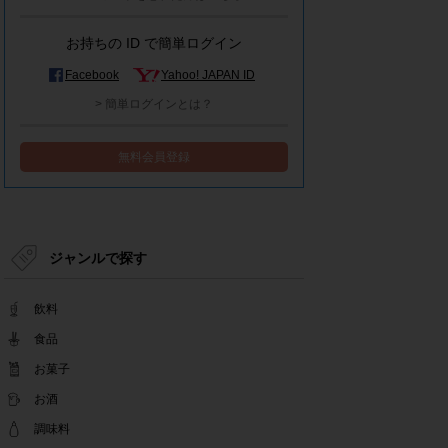
モラタメシステムメンテナンスによる一部サービ
ス停止のお知らせ
お持ちの ID で簡単ログイン
2022.12.15
事務局休業のお知らせ
Facebook
Yahoo! JAPAN ID
2022.12.08
> 簡単ログインとは？
【解消済み】yahoo簡単ログイン一時停止のお知
らせ
無料会員登録
2022.11.24
yahoo簡単ログイン一時停止のお知らせ
2022.08.29
モラタメサイトのシステムメンテナンスによる一
部サービス停止のお知らせ
ジャンルで探す
2022.08.01
事務局休業期間のお知らせ
飲料
2022.07.25
テンタメアプリのチェックイン機能終了(ガラポ
食品
ン、店長さん)のお知らせ
お菓子
2022.06.10
お酒
テンタメ事務局からのお願い
2022.04.22
調味料