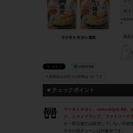
ポイ
ポイ
※商品単
す。
商品
※本商品はSNSでの共有は
OK
です
■ チェックポイント
マツモトキヨシ、matsukiyoLAB
ク、シメノドラッグ、ファミリード
※一部店舗では販売していない可能
※その他チェーンは対象外です。