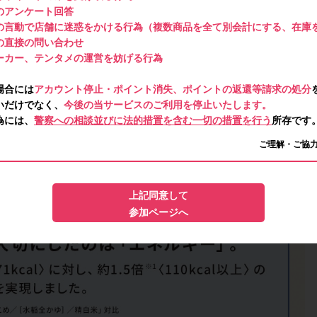
のアンケート回答
の言動で店舗に迷惑をかける行為（複数商品を全て別会計にする、在庫
の直接の問い合わせ
ーカー、テンタメの運営を妨げる行為
場合には
アカウント停止・ポイント消失、ポイントの返還等請求の処分
いだけでなく、
今後の当サービスのご利用を停止いたします。
為には、
警察への相談並びに法的措置を含む一切の措置を行う
所存です
ご理解・ご協
上記同意して
参加ページへ