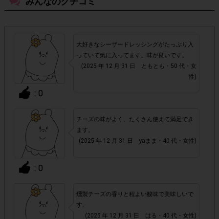
みんなのクチコミ
・スマートフォン、携帯電話、タブレットPCにつきまし
て、機種によってはアンケートに回答できない場合がござい
ます。
大好きなシーザードレッシングがたっぷり入
っていて気に入ってます。味が良いです。
▼ポイント付与対象外
(2025 年 12 月 31 日 ともとも・50 代・女
性)
チェックポイントの条件を満たしていない場合
・
: 0
・ECサイトやネットスーパーでのご購入
チーズの味がよく、たくさん使えて満足でき
ます。
・1つのアンケートにつき、お1人様あたり複数回の参加が
(2025 年 12 月 31 日 yaまま・40 代・女性)
確認された場合。
株式会社エクスクリエが運営する、レシートを活用したサ
: 0
1つのアンケートにつき1人1回
ービスのモニター回答は、
の参加とさせていただいております。
燻製チーズの香りと程よい酸味で美味しいで
「チェーン名」「店舗名」「電話番
・レシート画像に
す。
(2025 年 12 月 31 日 はる・40 代・女性)
号」「購入日時」「対象商品名」「購入個数」「価格」