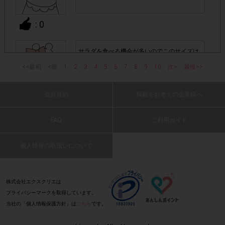
の全てが記載されていない場合
: 0
▼レシート画像について
サラダを食べる機会が多いのでこのサイズは
画像は、1つのアンケートにつき必ず1枚でお送りくだ
・
嬉しい。
さい。
<<最初
<前
1
2
3
4
5
6
7
8
9
10
次>
最後>>
味も美味しく満足です。
(2025 年 12 月 31 日 ミウラ・30 代・女性)
・40㎝以上の長いレシートは必要事項が読み取れずポイン
会員規約
掲載をお考えの企業様へ
: 0
ト付与対象外となる場合がございます。ご参加の際のレシー
※レシートは折り曲げな
トは40㎝以内を推奨いたします。
FAQ
ご利用ガイド
美味しいシーザードレッシングで、サラダに
いでください。
とてもあいます。
個人情報の取扱いについて
(2025 年 12 月 31 日 たっきー・40 代・女
・レシート内に、他の商品が一緒に印字されていても問題ご
性)
ざいません。
: 0
株式会社エクスクリエは
プライバシーマークを取得しています。
レシート以外のものを一緒に撮影しないでください。
・
当社の「個人情報保護方針」は
こちら
です。
黒胡椒の風味が効いていて美味しいです。コ
（商品本体、新聞、チラシ、柄の背景など）
クがあって、しっかりした味です。