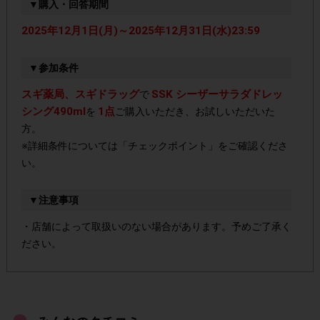
▼購入・回答期間
2025年12月1日(月)～2025年12月31日(水)23:59
▼参加条件
スギ薬局、スギドラッグ
SSK シーザーサラダドレッ
で
シング490ml
1点
を
ご購入いただき、お試しいただいた
方。
※詳細条件については「チェックポイント」をご確認くださ
い。
▼注意事項
・店舗によって取扱いのない場合があります。予めご了承く
ださい。
・参加(申し込み)を回答前にしていただければ、募集人数が
上限に達しても、掲載期間内のアンケート回答が可能です。