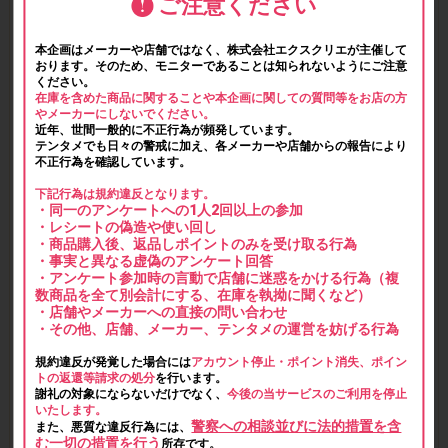
ご注意ください
本企画はメーカーや店舗ではなく、株式会社エクスクリエが主催して
おります。そのため、モニターであることは知られないようにご注意
ください。
在庫を含めた商品に関することや本企画に関しての質問等をお店の方
やメーカーにしないでください。
近年、世間一般的に不正行為が頻発しています。
テンタメでも日々の警戒に加え、各メーカーや店舗からの報告により
不正行為を確認しています。
下記行為は規約違反となります。
・同一のアンケートへの1人2回以上の参加
・レシートの偽造や使い回し
・商品購入後、返品しポイントのみを受け取る行為
・事実と異なる虚偽のアンケート回答
・アンケート参加時の言動で店舗に迷惑をかける行為（複
数商品を全て別会計にする、在庫を執拗に聞くなど）
・店舗やメーカーへの直接の問い合わせ
・その他、店舗、メーカー、テンタメの運営を妨げる行為
規約違反が発覚した場合には
アカウント停止・ポイント消失、ポイン
トの返還等請求の処分
を行います。
謝礼の対象にならないだけでなく、
今後の当サービスのご利用を停止
いたします。
警察への相談並びに法的措置を含
また、悪質な違反行為には、
む一切の措置を行う
所存です。