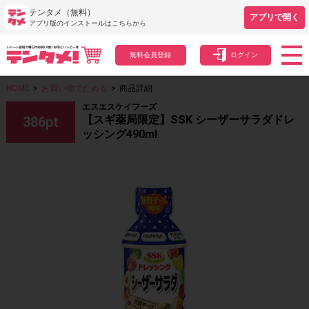
テンタメ（無料）
アプリで開く
アプリ版のインストールはこちらから
無料会員登録
ログイン
HOME
>
お買い物でためる
>
商品詳細
エスエスケイフーズ
【スギ薬局限定】SSK シーザーサラダドレ
386
pt
ッシング490ml