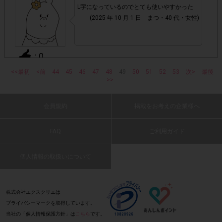
・ECサイトやネットスーパーでのご購入
L字になっているのでとても使いやすかった
(2025 年 10 月 1 日 まつ・40 代・女性)
・1つのアンケートにつき、お1人様あたり複数回の参加が
確認された場合。
株式会社エクスクリエが運営する、レシートを活用したサ
: 0
1つのアンケートにつき1人1回
ービスのモニター回答は、
<<最初
<前
44
45
46
47
48
49
50
51
52
53
次>
最後
の参加とさせていただいております。
>>
毛先が長いので、歯垢が取れて気持ちが良い
です。
「チェーン名」「店舗名」「電話番
・レシート画像に
(2025 年 10 月 1 日 えりちゃん・50 代・女
会員規約
掲載をお考えの企業様へ
性)
号」「購入日時」「対象商品名」「購入個数」「価格」
の全てが記載されていない場合
: 0
FAQ
ご利用ガイド
▼レシート画像について
個人情報の取扱いについて
今回初めて使うので、まだ比較対象が無い。
暫く使って、いろいろ感じてみたい。
画像は、1つのアンケートにつき必ず1枚でお送りくだ
・
(2025 年 10 月 1 日 tt-kenken・50 代・男性)
さい。
株式会社エクスクリエは
プライバシーマークを取得しています。
: 0
・40㎝以上の長いレシートは必要事項が読み取れずポイン
当社の「個人情報保護方針」は
こちら
です。