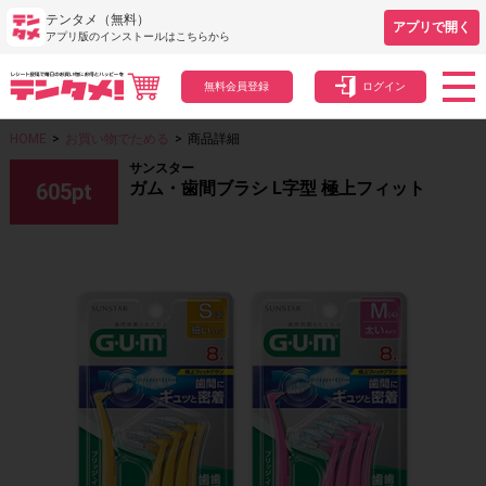
テンタメ（無料）
アプリで開く
アプリ版のインストールはこちらから
無料会員登録
ログイン
HOME
>
お買い物でためる
>
商品詳細
サンスター
ガム・歯間ブラシ L字型 極上フィット
605
pt