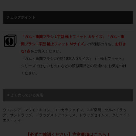
チェックポイント
「ガム・歯間ブラシ L字型 極上フィット Ｓサイズ」「ガム・歯
間ブラシ L字型 極上フィット Mサイズ」
の2種類のうち、
お好き
な1点
をご購入ください。
「ガム・歯間ブラシL字型 10本入 Sサイズ」（「極上フィット」
シリーズではないもの）などの類似商品との間違いにお気をつけ
ください。
■ よく売っているお店
ウエルシア、マツモトキヨシ、ココカラファイン、スギ薬局、ツルハドラッ
グ、サンドラッグ、ドラッグストアコスモス、ドラッグセイムス、クリエイト
エス・ディー
【必ずご確認ください】注意事項はこちら！