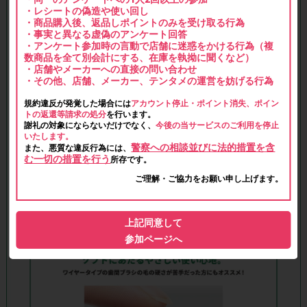
・レシートの偽造や使い回し
・商品購入後、返品しポイントのみを受け取る行為
・事実と異なる虚偽のアンケート回答
・アンケート参加時の言動で店舗に迷惑をかける行為（複
数商品を全て別会計にする、在庫を執拗に聞くなど）
・店舗やメーカーへの直接の問い合わせ
・その他、店舗、メーカー、テンタメの運営を妨げる行為
規約違反が発覚した場合には
アカウント停止・ポイント消失、ポイン
トの返還等請求の処分
を行います。
謝礼の対象にならないだけでなく、
今後の当サービスのご利用を停止
いたします。
警察への相談並びに法的措置を含
また、悪質な違反行為には、
む一切の措置を行う
所存です。
ご理解・ご協力をお願い申し上げます。
上記同意して
参加ページへ