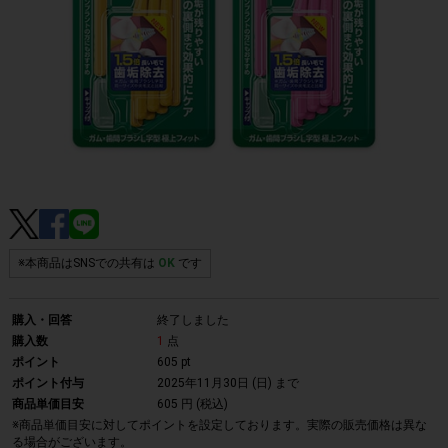
※本商品はSNSでの共有は
OK
です
購入・回答
終了しました
購入数
1
点
ポイント
605 pt
ポイント付与
2025年11月30日 (日)
まで
商品単価目安
605 円 (税込)
※商品単価目安に対してポイントを設定しております。実際の販売価格は異な
る場合がございます。