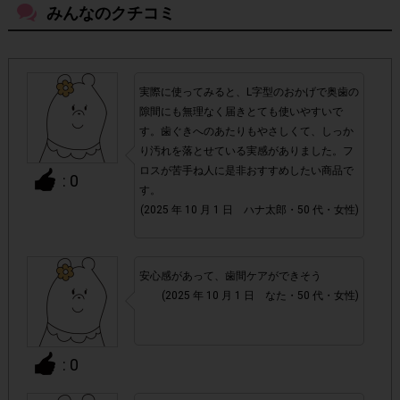
みんなのクチコミ
よく売っているお店以外の店舗でもご購入いただけま
・
す。
実際に使ってみると、L字型のおかげで奥歯の
・店舗によって取扱いのない場合があります。予めご了承く
隙間にも無理なく届きとても使いやすいで
ださい。
す。歯ぐきへのあたりもやさしくて、しっか
り汚れを落とせている実感がありました。フ
・参加(申し込み)を回答前にしていただければ、募集人数が
ロスが苦手ね人に是非おすすめしたい商品で
: 0
上限に達しても、掲載期間内のアンケート回答が可能です。
す。
(2025 年 10 月 1 日 ハナ太郎・50 代・女性)
・スマートフォン、携帯電話、タブレットPCにつきまし
て、機種によってはアンケートに回答できない場合がござい
安心感があって、歯間ケアができそう
ます。
(2025 年 10 月 1 日 なた・50 代・女性)
▼ポイント付与対象外
チェックポイントの条件を満たしていない場合
・
: 0