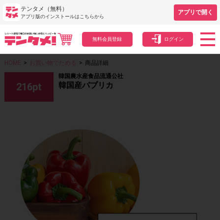
テンタメ（無料）
アプリで開く
アプリ版のインストールはこちらから
無料会員登録
ログイン
HOME
>
お買い物でためる
>
商品詳細
韓国農水産食品流通公社
韓国産パプリカ
216
pt