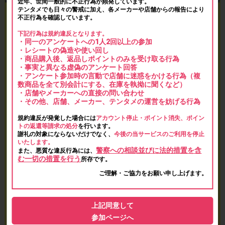
近年、世間一般的に不正行為が頻発しています。
テンタメでも日々の警戒に加え、各メーカーや店舗からの報告により
不正行為を確認しています。
下記行為は規約違反となります。
・同一のアンケートへの1人2回以上の参加
・レシートの偽造や使い回し
・商品購入後、返品しポイントのみを受け取る行為
・事実と異なる虚偽のアンケート回答
・アンケート参加時の言動で店舗に迷惑をかける行為（複
数商品を全て別会計にする、在庫を執拗に聞くなど）
・店舗やメーカーへの直接の問い合わせ
・その他、店舗、メーカー、テンタメの運営を妨げる行為
規約違反が発覚した場合には
アカウント停止・ポイント消失、ポイン
トの返還等請求の処分
を行います。
謝礼の対象にならないだけでなく、
今後の当サービスのご利用を停止
いたします。
警察への相談並びに法的措置を含
また、悪質な違反行為には、
む一切の措置を行う
所存です。
ご理解・ご協力をお願い申し上げます。
上記同意して
参加ページへ