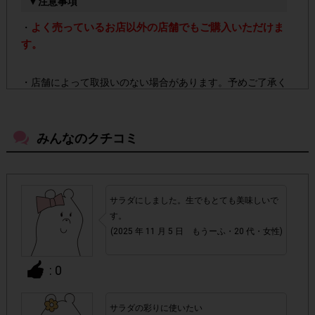
▼注意事項
よく売っているお店以外の店舗でもご購入いただけま
・
す。
・店舗によって取扱いのない場合があります。予めご了承く
ださい。
みんなのクチコミ
・参加(申し込み)を回答前にしていただければ、募集人数が
上限に達しても、掲載期間内のアンケート回答が可能です。
・スマートフォン、携帯電話、タブレットPCにつきまし
サラダにしました。生でもとても美味しいで
て、機種によってはアンケートに回答できない場合がござい
す。
ます。
(2025 年 11 月 5 日 もうーふ・20 代・女性)
▼ポイント付与対象外
: 0
チェックポイントの条件を満たしていない場合
・
サラダの彩りに使いたい