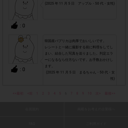
(2025 年 11 月 5 日 アップル・50 代・女性)
・ECサイトやネットスーパーでのご購入
・1つのアンケートにつき、お1人様あたり複数回の参加が
: 0
確認された場合。
株式会社エクスクリエが運営する、レシートを活用したサ
1つのアンケートにつき1人1回
ービスのモニター回答は、
韓国産パプリカは肉厚でおいしいです。
の参加とさせていただいております。
レシートと一緒に撮影する前に料理をしてし
まい、結合した写真を送りました。判定エラ
ーになるなら仕方ないです。お手数おかけし
「チェーン名」「店舗名」「電話番
・レシート画像に
ます。
: 0
号」「購入日時」「対象商品名」「購入個数」「価格」
(2025 年 11 月 5 日 まるちゃん・50 代・女
の全てが記載されていない場合
性)
▼レシート画像について
<<最初
<前
1
2
3
4
5
6
7
8
9
10
次>
最後>>
色々な料理に使えます 揚げても色が悪くな
画像は、1つのアンケートにつき必ず1枚でお送りくだ
・
ったり、ぺちゃんこになったりせず美味しく
さい。
会員規約
掲載をお考えの企業様へ
頂けます
(2025 年 11 月 5 日 おサルさん・50 代・女
FAQ
ご利用ガイド
・40㎝以上の長いレシートは必要事項が読み取れずポイン
性)