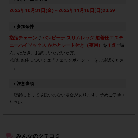
2025年10月31日(金)～2025年11月16日(日)23:59
▼参加条件
指定チェーン
バンビーナ スリムレッグ 超着圧エステ
で
ニーハイソックス かかとシート付き（夜用）
1点
を
ご購
入いただき、お試しいただいた方。
※詳細条件については「チェックポイント」をご確認くださ
い。
▼注意事項
・店舗によって取扱いのない場合があります。予めご了承く
ださい。
・参加(申し込み)を回答前にしていただければ、募集人数が
上限に達しても、掲載期間内のアンケート回答が可能です。
みんなのクチコミ