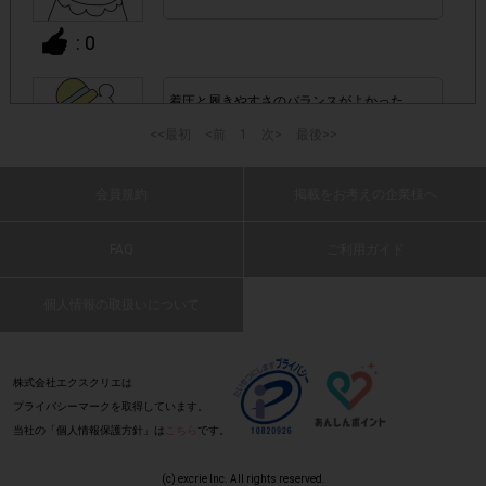
の全てが記載されていない場合
: 0
▼レシート画像について
着圧と履きやすさのバランスがよかった
画像は、1つのアンケートにつき必ず1枚でお送りくだ
・
(2025 年 11 月 16 日 みざり・40 代・男性)
さい。
<<最初
<前
1
次>
最後>>
・40㎝以上の長いレシートは必要事項が読み取れずポイン
会員規約
掲載をお考えの企業様へ
: 0
ト付与対象外となる場合がございます。ご参加の際のレシー
※レシートは折り曲げな
トは40㎝以内を推奨いたします。
FAQ
ご利用ガイド
しっかり着圧している感じはしますが、締め
いでください。
付け感がなくて良いです！
個人情報の取扱いについて
(2025 年 11 月 16 日 あおいくりん・40
・レシート内に、他の商品が一緒に印字されていても問題ご
代・女性)
ざいません。
: 0
株式会社エクスクリエは
プライバシーマークを取得しています。
レシート以外のものを一緒に撮影しないでください。
・
当社の「個人情報保護方針」は
こちら
です。
おしゃれなデザインで効果も期待できます。
（商品本体、新聞、チラシ、柄の背景など）
(2025 年 11 月 16 日 ぶるーいんぱるす・40
(c) excrie Inc. All rights reserved.
代・男性)