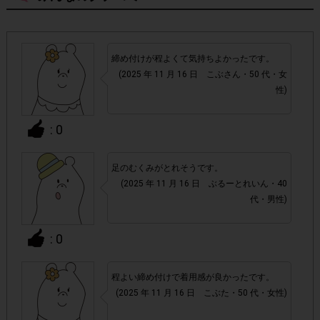
・スマートフォン、携帯電話、タブレットPCにつきまし
て、機種によってはアンケートに回答できない場合がござい
ます。
締め付けが程よくて気持ちよかったです。
(2025 年 11 月 16 日 こぶさん・50 代・女
▼ポイント付与対象外
性)
チェックポイントの条件を満たしていない場合
・
: 0
・ECサイトやネットスーパーでのご購入
足のむくみがとれそうです。
(2025 年 11 月 16 日 ぶるーとれいん・40
・1つのアンケートにつき、お1人様あたり複数回の参加が
代・男性)
確認された場合。
株式会社エクスクリエが運営する、レシートを活用したサ
: 0
1つのアンケートにつき1人1回
ービスのモニター回答は、
の参加とさせていただいております。
程よい締め付けで着用感が良かったです。
「チェーン名」「店舗名」「電話番
・レシート画像に
(2025 年 11 月 16 日 こぶた・50 代・女性)
号」「購入日時」「対象商品名」「購入個数」「価格」