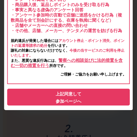
・商品購入後、返品しポイントのみを受け取る行為
・事実と異なる虚偽のアンケート回答
・アンケート参加時の言動で店舗に迷惑をかける行為（複
数商品を全て別会計にする、在庫を執拗に聞くなど）
・店舗やメーカーへの直接の問い合わせ
・その他、店舗、メーカー、テンタメの運営を妨げる行為
規約違反が発覚した場合には
アカウント停止・ポイント消失、ポイン
トの返還等請求の処分
を行います。
謝礼の対象にならないだけでなく、
今後の当サービスのご利用を停止
いたします。
警察への相談並びに法的措置を含
また、悪質な違反行為には、
む一切の措置を行う
所存です。
ご理解・ご協力をお願い申し上げます。
上記同意して
参加ページへ