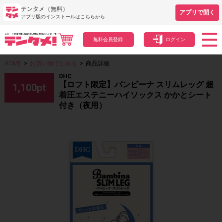
テンタメ（無料）
アプリで開く
アプリ版のインストールはこちらから
無料会員登録
ログイン
HOME
>
お買い物でためる
>
商品詳細
DHC
【ロフト限定】バンビーナ スリムレッグ 超
1,100
pt
着圧エステニーハイソックス かかとシート
付き（夜用）