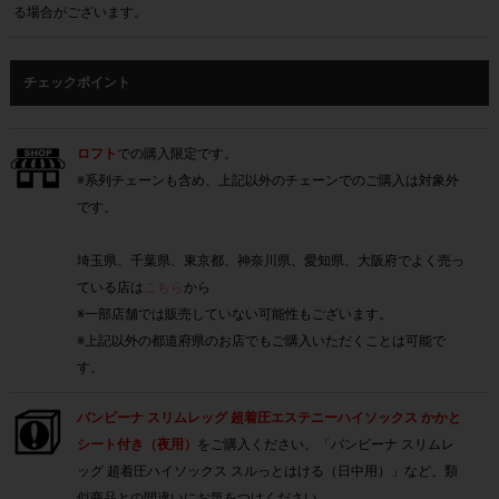
る場合がございます。
チェックポイント
ロフト
での購入限定です。
※系列チェーンも含め、上記以外のチェーンでのご購入は対象外
です。
埼玉県、千葉県、東京都、神奈川県、愛知県、大阪府でよく売っ
ている店は
こちら
から
※一部店舗では販売していない可能性もございます。
※上記以外の都道府県のお店でもご購入いただくことは可能で
す。
バンビーナ スリムレッグ 超着圧エステニーハイソックス かかと
シート付き（夜用）
をご購入ください。「バンビーナ スリムレ
ッグ 超着圧ハイソックス スルっとはける（日中用）」など、類
似商品との間違いにお気をつけください。