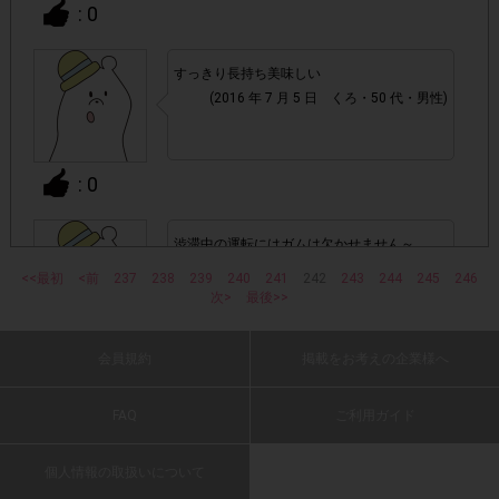
ます。
: 0
▼ポイント付与対象外
すっきり長持ち美味しい
上記参加条件(対象商品・購入チェーン・回答期間・
・
(2016 年 7 月 5 日 くろ・50 代・男性)
指定購入個数)以外
でのご参加
: 0
・ECサイトやネットスーパーでのご購入
渋滞中の運転にはガムは欠かせません～
・購入できなかった/指定個数を購入できなかった場合
(2016 年 7 月 5 日 たたた・50 代・男性)
<<最初
<前
237
238
239
240
241
242
243
244
245
246
次>
最後>>
・他のサイトでの参加を含めて、1つのアンケートに対して
同じレシート画像が投稿されている場合
: 0
会員規約
掲載をお考えの企業様へ
「チェーン名」「店舗名」「日付」
・レシート画像に
味も長持ちします。
FAQ
ご利用ガイド
「対象商品名」「購入個数」
の全てが記載されていない場
(2016 年 7 月 5 日 くろ・60 代・女性)
合
個人情報の取扱いについて