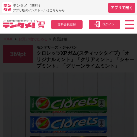
テンタメ（無料）
アプリで開く
アプリ版のインストールはこちらから
無料会員登録
ログイン
HOME
>
お買い物でためる
>
商品詳細
モンデリーズ・ジャパン
クロレッツXPガム(スティックタイプ)「オ
369
pt
リジナルミント」「クリアミント」「シャー
プミント」「グリーンライムミント」