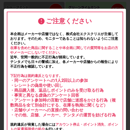
ご注意ください
本企画はメーカーや店舗ではなく、株式会社エクスクリエが主催して
おります。そのため、モニターであることは知られないようにご注意
ください。
在庫を含めた商品に関することや本企画に関しての質問等をお店の方
やメーカーにしないでください。
近年、世間一般的に不正行為が頻発しています。
テンタメでも日々の警戒に加え、各メーカーや店舗からの報告により
不正行為を確認しています。
下記行為は規約違反となります。
・同一のアンケートへの1人2回以上の参加
・レシートの偽造や使い回し
・商品購入後、返品しポイントのみを受け取る行為
・事実と異なる虚偽のアンケート回答
・アンケート参加時の言動で店舗に迷惑をかける行為（複
数商品を全て別会計にする、在庫を執拗に聞くなど）
・店舗やメーカーへの直接の問い合わせ
・その他、店舗、メーカー、テンタメの運営を妨げる行為
規約違反が発覚した場合には
アカウント停止・ポイント消失、ポイン
トの返還等請求の処分
を行います。