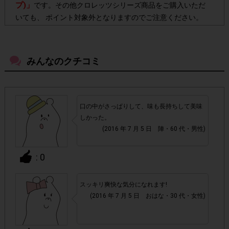
プ)」
です。その他クロレッツシリーズ商品をご購入いただ
いても、 ポイント対象外となりますのでご注意ください。
・店舗によって取扱いのない場合があります。予めご了承く
ださい。
みんなのクチコミ
・参加(申し込み)を回答前にしていただければ、募集人数が
上限に達しても、掲載期間内のアンケート回答が可能です。
口の中がさっぱりして、味も長持ちして美味
しかった。
・他サイトのテンタメを含め、1つのアンケートにつき1人1
(2016 年 7 月 5 日 陣・60 代・男性)
回の参加とさせていただいております。
: 0
アカウントを停止
・悪質な投稿があった場合、
させていた
だくこともあります。
スッキリ爽快な気分になれます!
(2016 年 7 月 5 日 おはな・30 代・女性)
・スマートフォン、携帯電話、タブレットPCにつきまし
て、機種によってはアンケートに回答できない場合がござい