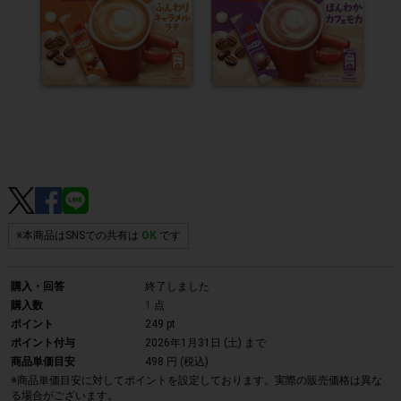
※本商品はSNSでの共有は
OK
です
購入・回答
終了しました
購入数
1
点
ポイント
249 pt
ポイント付与
2026年1月31日 (土)
まで
商品単価目安
498 円 (税込)
※商品単価目安に対してポイントを設定しております。実際の販売価格は異な
る場合がございます。