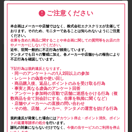
ご注意ください
本企画はメーカーや店舗ではなく、株式会社エクスクリエが主催して
おります。そのため、モニターであることは知られないようにご注意
ください。
在庫を含めた商品に関することや本企画に関しての質問等をお店の方
やメーカーにしないでください。
近年、世間一般的に不正行為が頻発しています。
テンタメでも日々の警戒に加え、各メーカーや店舗からの報告により
不正行為を確認しています。
下記行為は規約違反となります。
・同一のアンケートへの1人2回以上の参加
・レシートの偽造や使い回し
・商品購入後、返品しポイントのみを受け取る行為
・事実と異なる虚偽のアンケート回答
・アンケート参加時の言動で店舗に迷惑をかける行為（複
数商品を全て別会計にする、在庫を執拗に聞くなど）
・店舗やメーカーへの直接の問い合わせ
・その他、店舗、メーカー、テンタメの運営を妨げる行為
規約違反が発覚した場合には
アカウント停止・ポイント消失、ポイン
トの返還等請求の処分
を行います。
謝礼の対象にならないだけでなく、
今後の当サービスのご利用を停止