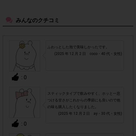
・店舗によって取扱いのない場合があります。予めご了承く
ださい。
みんなのクチコミ
・参加(申し込み)を回答前にしていただければ、募集人数が
上限に達しても、掲載期間内のアンケート回答が可能です。
ふわっとした泡で美味しかったです。
・スマートフォン、携帯電話、タブレットPCにつきまし
(2025 年 12 月 2 日 coco・40 代・女性)
て、機種によってはアンケートに回答できない場合がござい
ます。
: 0
▼ポイント付与対象外
チェックポイントの条件を満たしていない場合
・
スティックタイプで飲みやすく、ホッと一息
つける甘さがこれからの季節にも良いので他
の味も購入したくなりました。
・ECサイトやネットスーパーでのご購入
(2025 年 12 月 2 日 ay・30 代・女性)
: 0
・1つのアンケートにつき、お1人様あたり複数回の参加が
確認された場合。