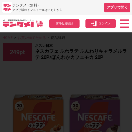
テンタメ（無料）
アプリで開く
アプリ版のインストールはこちらから
無料会員登録
ログイン
HOME
>
お買い物でためる
>
商品詳細
ネスレ日本
ネスカフェ ふわラテ ふんわりキャラメルラ
249
pt
テ 20P/ほんわかカフェモカ 20P