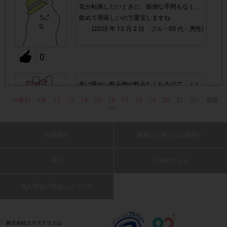
株式会社エクスクリエが運営する、レシートを活用したサ
気分転換したいときに、面倒な手間もなく、
1つのアンケートにつき1人1回
ービスのモニター回答は、
飲めて美味しいので重宝しますね
(2025 年 12 月 2 日 プル・50 代・男性)
の参加とさせていただいております。
: 0
「チェーン名」「店舗名」「電話番
・レシート画像に
号」「購入日時」「対象商品名」「購入個数」「価格」
の全てが記載されていない場合
冬は暖かい飲み物が飲みたくなるので、よく
飲みます。美味しいです。
<<最初
<前
12
13
14
15
16
17
18
19
20
21
次>
最後
(2025 年 12 月 2 日 ゆん・20 代・女性)
▼レシート画像について
>>
画像は、1つのアンケートにつき必ず1枚でお送りくだ
・
: 0
会員規約
掲載をお考えの企業様へ
さい。
FAQ
ご利用ガイド
手軽に美味しいコーヒーが飲めて良いです。
・40㎝以上の長いレシートは必要事項が読み取れずポイン
大容量なのも嬉しいです。
ト付与対象外となる場合がございます。ご参加の際のレシー
(2025 年 12 月 2 日 ぱう・30 代・女性)
個人情報の取扱いについて
※レシートは折り曲げな
トは40㎝以内を推奨いたします。
いでください。
: 0
株式会社エクスクリエは