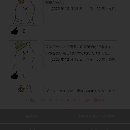
簡単だった。
(2025 年 12 月 16 日 しろ・50 代・女性)
・ECサイトやネットスーパーでのご購入
・1つのアンケートにつき、お1人様あたり複数回の参加が
: 0
確認された場合。
株式会社エクスクリエが運営する、レシートを活用したサ
1つのアンケートにつき1人1回
ービスのモニター回答は、
ワンプッシュで簡単に白髪染めができます。
の参加とさせていただいております。
いやな臭いもしないので気に入りました。
(2025 年 12 月 16 日 たか・50 代・男性)
「チェーン名」「店舗名」「電話番
・レシート画像に
: 0
号」「購入日時」「対象商品名」「購入個数」「価格」
の全てが記載されていない場合
プッシュタイプが一番扱いやすくスムーズに
塗れます。
▼レシート画像について
<<最初
<前
1
2
3
4
5
6
次>
最後>>
(2025 年 12 月 16 日 スズラン・70 代・女
画像は、1つのアンケートにつき必ず1枚でお送りくだ
・
性)
さい。
会員規約
掲載をお考えの企業様へ
: 0