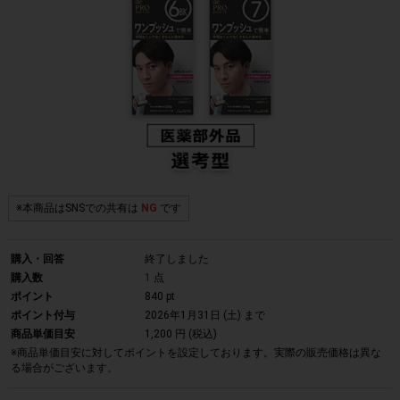
※本商品はSNSでの共有は
NG
です
購入・回答
終了しました
購入数
1
点
ポイント
840 pt
ポイント付与
2026年1月31日 (土)
まで
商品単価目安
1,200 円 (税込)
※商品単価目安に対してポイントを設定しております。実際の販売価格は異な
る場合がございます。