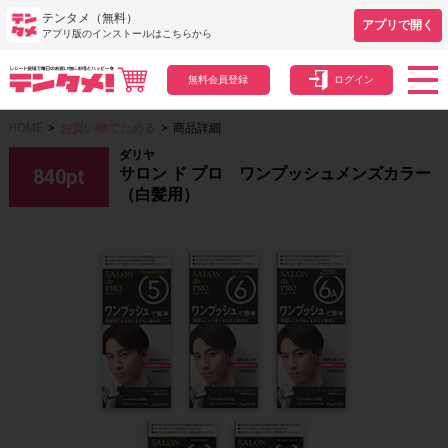
テンタメ（無料）
アプリで開く
アプリ版のインストールはこちらから
無料会員登録
ログイン
HOME
>
お買い物でためる
>
商品詳細
ダリヤ
サロン ド プロ ワンプッシュメンズカラー
840
pt
（白髪用）