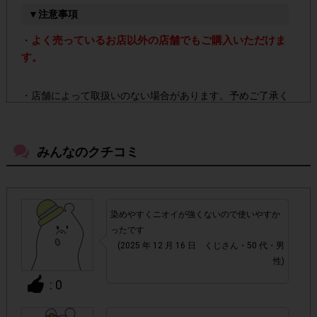
▼注意事項
よく売っているお店以外の店舗でもご購入いただけま
・
す。
・店舗によって取扱いのない場合があります。予めご了承く
ださい。
みんなのクチコミ
・参加(申し込み)を回答前にしていただければ、募集人数が
上限に達しても、掲載期間内のアンケート回答が可能です。
・スマートフォン、携帯電話、タブレットPCにつきまし
染めやすくニオイが強くないので使いやすか
て、機種によってはアンケートに回答できない場合がござい
ったです
ます。
(2025 年 12 月 16 日 くじさん・50 代・男
性)
▼ポイント付与対象外
: 0
チェックポイントの条件を満たしていない場合
・