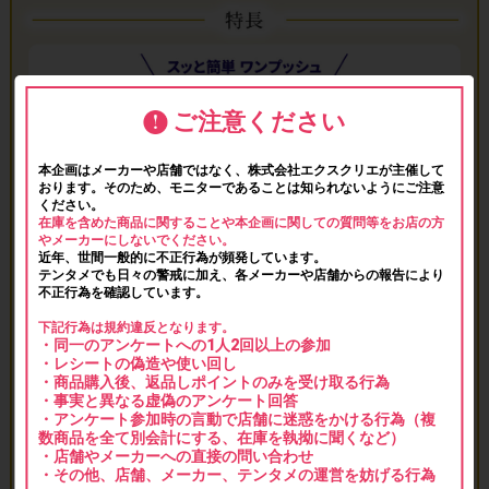
ご注意ください
本企画はメーカーや店舗ではなく、株式会社エクスクリエが主催して
おります。そのため、モニターであることは知られないようにご注意
ください。
在庫を含めた商品に関することや本企画に関しての質問等をお店の方
やメーカーにしないでください。
近年、世間一般的に不正行為が頻発しています。
テンタメでも日々の警戒に加え、各メーカーや店舗からの報告により
不正行為を確認しています。
下記行為は規約違反となります。
・同一のアンケートへの1人2回以上の参加
・レシートの偽造や使い回し
・商品購入後、返品しポイントのみを受け取る行為
・事実と異なる虚偽のアンケート回答
・アンケート参加時の言動で店舗に迷惑をかける行為（複
数商品を全て別会計にする、在庫を執拗に聞くなど）
・店舗やメーカーへの直接の問い合わせ
・その他、店舗、メーカー、テンタメの運営を妨げる行為