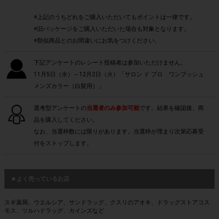
※上記のうちどれをご購入いただいてもポイントは一律です。
※旧パッケージをご購入いただいた場合も対象となります。
※類似商品とのお間違いにお気をつけください。
下記アンケートのレシート投稿者は参加いただけません。
11月5日（水）～12月2日（火）「サロン ド プロ ワンプッシュ
メンズカラー（白髪用）」
選考型アンケートの
当選者のみ参加可能
です。結果を確認後、商
品を購入してください。
なお、当選枠数には限りがあります。当選枠が埋まり次第応募受
付をストップします。
■ よく売っているお店
スギ薬局、ウエルシア、サンドラッグ、クスリのアオキ、ドラッグストアコス
モス、ツルハドラッグ、カインズなど