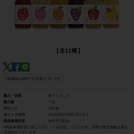
※本商品はSNSでの共有は
OK
です
購入・回答
終了しました
購入数
1
点
ポイント
330 pt
ポイント付与
2026年6月30日 (火)
まで
商品単価目安
660 円 (税込)
※商品単価目安に対してポイントを設定しております。実際の販売価格は異な
る場合がございます。