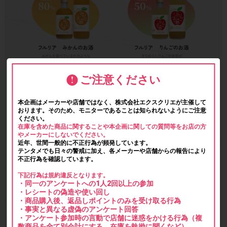
ご注意ください
本企画はメーカーや店舗ではなく、株式会社エクスクリエが主催して
おります。そのため、モニターであることは知られないようにご注意
ください。
在庫を含めた商品に関することや本企画に関しての質問等をお店の方
やメーカーにしないでください。
近年、世間一般的に不正行為が頻発しています。
テンタメでも日々の警戒に加え、各メーカーや店舗からの報告により
不正行為を確認しています。
下記行為は規約違反となります。
・同一のアンケートへの1人2回以上の参加
・レシートの偽造や使い回し
・商品購入後、返品しポイントのみを受け取る行為
・事実と異なる虚偽のアンケート回答
・アンケート参加時の言動で店舗に迷惑をかける行為（複
数商品を全て別会計にする、在庫を執拗に聞くなど）