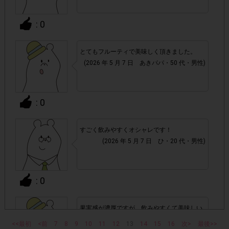
・スマートフォン、携帯電話、タブレットPCにつきまし
て、機種によってはアンケートに回答できない場合がござい
: 0
ます。
とてもフルーティで美味しく頂きました。
▼ポイント付与対象外
(2026 年 5 月 7 日 あきパパ・50 代・男性)
チェックポイントの条件を満たしていない場合
・
: 0
・ECサイトやネットスーパーでのご購入
すごく飲みやすくオシャレです！
・1つのアンケートにつき、お1人様あたり複数回の参加が
(2026 年 5 月 7 日 ひ・20 代・男性)
確認された場合。
株式会社エクスクリエが運営する、レシートを活用したサ
1つのアンケートにつき1人1回
ービスのモニター回答は、
: 0
の参加とさせていただいております。
「チェーン名」「店舗名」「電話番
果実感が濃厚ですが、飲みやすくて美味しい
・レシート画像に
です。
号」「購入日時」「対象商品名」「購入個数」「価格」
<<最初
<前
7
8
9
10
11
12
13
14
15
16
次>
最後>>