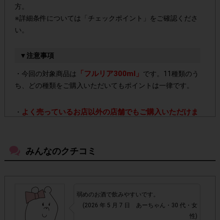
方。
※詳細条件については「チェックポイント」をご確認くださ
い。
▼注意事項
「フルリア300ml」
・今回の対象商品は
です。11種類のう
ち、どの種類をご購入いただいてもポイントは一律です。
よく売っているお店以外の店舗でもご購入いただけま
・
す。
みんなのクチコミ
・店舗によって取扱いのない場合があります。予めご了承く
ださい。
・参加(申し込み)を回答前にしていただければ、募集人数が
弱めのお酒で飲みやすいです。
上限に達しても、掲載期間内のアンケート回答が可能です。
(2026 年 5 月 7 日 あーちゃん・30 代・女
性)