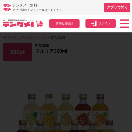
テンタメ（無料）
アプリで開く
アプリ版のインストールはこちらから
無料会員登録
ログイン
HOME
>
お買い物でためる
>
商品詳細
中埜酒造
フルリア300ml
330
pt