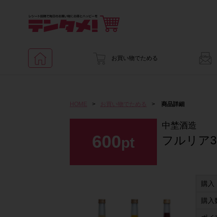
お買い物でためる
HOME
>
お買い物でためる
>
商品詳細
中埜酒造
600
フルリア30
pt
購入
購入