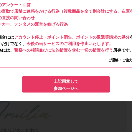
のアンケート回答
の言動で店舗に迷惑をかける行為（複数商品を全て別会計にする、在庫
の直接の問い合わせ
ーカー、テンタメの運営を妨げる行為
場合には
アカウント停止・ポイント消失、ポイントの返還等請求の処分
いだけでなく、
今後の当サービスのご利用を停止いたします。
為には、
警察への相談並びに法的措置を含む一切の措置を行う
所存です
ご理解・ご協
上記同意して
参加ページへ