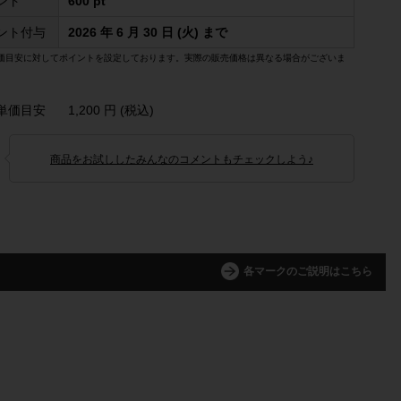
ント
600 pt
ント付与
2026 年 6 月 30 日 (火) まで
価目安に対してポイントを設定しております。実際の販売価格は異なる場合がございま
単価目安
1,200 円 (税込)
商品をお試ししたみんなのコメントもチェックしよう♪
各マークのご説明はこちら