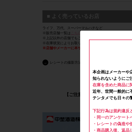
■ よく売っているお店
ライフ、万代、スーパーマルハチなど
※販売店舗一覧は
こちら
をご覧ください。
※上記以外の店舗でもご購入いただけます。
※在庫状況によりお取り扱いがない場合がございますの
※店舗やメーカーに本サービスに関する質問などのお問
→
レシートの撮影方法はこちら
本企画はメーカーや
【必ずご確認く
知られないようにご
在庫を含めた商品に
近年、世間一般的に
【ご注意】メーカーや店舗へのお
テンタメでも日々の
下記行為は規約違反
・同一のアンケートへ
・レシートの偽造や
・商品購入後、返品