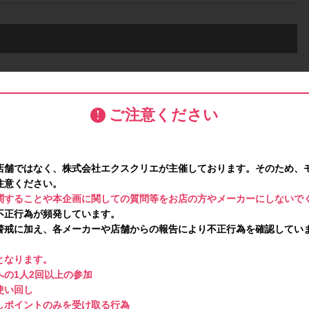
で、あらかじめご了承ください。
ご注意ください
い合わせはご遠慮ください。
店舗ではなく、株式会社エクスクリエが主催しております。そのため、
ださい】注意事項はこちら！
注意ください。
関することや本企画に関しての質問等をお店の方やメーカーにしないで
不正行為が頻発しています。
問い合わせは禁止です。ポイント対象外となります。
警戒に加え、各メーカーや店舗からの報告により不正行為を確認してい
となります。
の1人2回以上の参加
使い回し
しポイントのみを受け取る行為