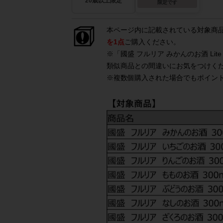
20歳以上限定
限定です
本ページ内に記載されている対象商
を1点
ご購入ください。
※「國盛 フルリア みかんのお酒 Lite
類似商品との間違いにお気をつけく
※複数個購入された場合でもポイン