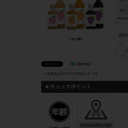
ポイ
ポイ
※商品単
す。
商品
※本商品はSNSでの共有は
OK
です
■ チェックポイント
特定の都道府県での購入