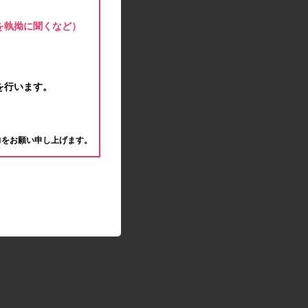
モラタメサイトのシステムメンテナンスによる一
部サービス停止のお知らせ
を執拗に聞くなど）
2020.04.22
ゴールデンウィーク休業期間のお知らせ
2020.04.02
新型コロナウイルス対策の影響につきまして
を行います。
2020.02.10
モラタメサイトのシステムメンテナンスによる一
。
部サービス停止のお知らせ
力をお願い申し上げます。
2019.12.04
事務局休業のお知らせ
2019.12.03
コツコツ貯めるコーナー終了のお知らせ
2019.10.09
モラタメサイトのシステムメンテナンスによる一
部サービス停止のお知らせ
2019.09.28
アンケート回答時に繰り返しエラーが発生してい
る状況につきまして
2019.09.11
モラタメサイトのシステムメンテナンスによる一