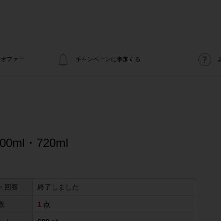
オファー
キャンペーンに参加する
0ml・720ml
・回答
終了しました
数
1
点