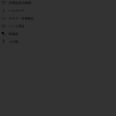
ゴールデンウィーク休業期間のお知らせ
日用品/生活雑貨
2022.04.14
ヘルスケア
問い合わせチャット機能復旧のお知らせ
2022.04.07
チルド・冷凍食品
問い合わせチャット機能の不具合につきまして
ペット用品
2022.03.24
医薬品
Pex交換の再開のお知らせ
2022.03.22
その他
PeX交換停止のお知らせ
2022.01.12
Pex交換の再開のお知らせ
2022.01.05
PeX交換停止のお知らせ
2021.12.16
事務局休業のお知らせ
2021.08.02
事務局休業のお知らせ
2021.04.27
ゴールデンウィーク休業期間のお知らせ
2021.01.25
テンタメ事務局からのお願い