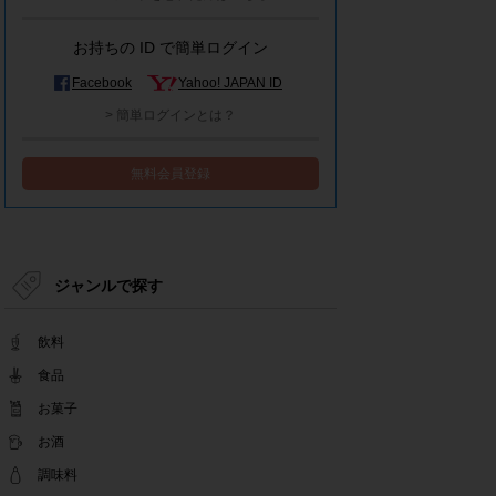
モラタメシステムメンテナンスによる一部サービ
ス停止のお知らせ
お持ちの ID で簡単ログイン
2022.12.15
事務局休業のお知らせ
Facebook
Yahoo! JAPAN ID
2022.12.08
> 簡単ログインとは？
【解消済み】yahoo簡単ログイン一時停止のお知
らせ
無料会員登録
2022.11.24
yahoo簡単ログイン一時停止のお知らせ
2022.08.29
モラタメサイトのシステムメンテナンスによる一
部サービス停止のお知らせ
ジャンルで探す
2022.08.01
事務局休業期間のお知らせ
飲料
2022.07.25
テンタメアプリのチェックイン機能終了(ガラポ
食品
ン、店長さん)のお知らせ
お菓子
2022.06.10
お酒
テンタメ事務局からのお願い
2022.04.22
調味料