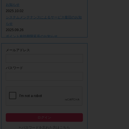
お知らせ
2025.10.02
システムメンテナンスによるサービス復旧のお知
らせ
2025.09.26
ポイント有効期限延長のお知らせ
2025.09.09
システムメンテナンスによるサービス一時停止の
メールアドレス
お知らせ
2025.06.05
ｘ(旧Twitter)での「簡単ログイン」停止のお知ら
パスワード
せ
2023.12.21
事務局休業期間につきまして
2023.04.21
【ゴールデンウィーク休業期間につきまして】
2023.02.14
システムメンテナンスによるサービス一時停止の
ログイン
お知らせ
2022.12.28
> パスワードを忘れた方はこちら