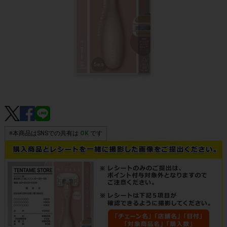
※本商品はSNSでの共有は
OK
です