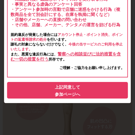
・事実と異なる虚偽のアンケート回答
・アンケート参加時の言動で店舗に迷惑をかける行為（複
数商品を全て別会計にする、在庫を執拗に聞くなど）
・店舗やメーカーへの直接の問い合わせ
・その他、店舗、メーカー、テンタメの運営を妨げる行為
規約違反が発覚した場合には
アカウント停止・ポイント消失、ポイン
トの返還等請求の処分
を行います。
謝礼の対象にならないだけでなく、
今後の当サービスのご利用を停止
いたします。
警察への相談並びに法的措置を含
また、悪質な違反行為には、
む一切の措置を行う
所存です。
ご理解・ご協力をお願い申し上げます。
上記同意して
参加ページへ