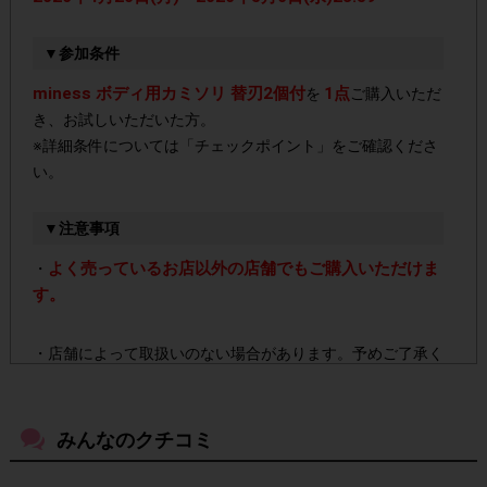
▼参加条件
miness ボディ用カミソリ 替刃2個付
1点
を
ご購入いただ
き、お試しいただいた方。
※詳細条件については「チェックポイント」をご確認くださ
い。
▼注意事項
よく売っているお店以外の店舗でもご購入いただけま
・
す。
・店舗によって取扱いのない場合があります。予めご了承く
ださい。
みんなのクチコミ
・参加(申し込み)を回答前にしていただければ、募集人数が
上限に達しても、掲載期間内のアンケート回答が可能です。