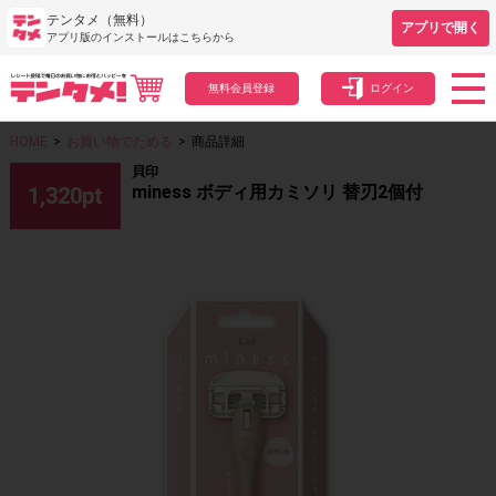
テンタメ（無料）
アプリで開く
アプリ版のインストールはこちらから
無料会員登録
ログイン
HOME
>
お買い物でためる
>
商品詳細
貝印
miness ボディ用カミソリ 替刃2個付
1,320
pt