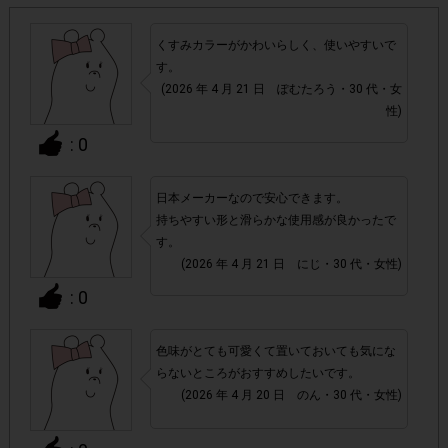
・スマートフォン、携帯電話、タブレットPCにつきまし
くすみカラーがかわいらしく、使いやすいで
て、機種によってはアンケートに回答できない場合がござい
す。
ます。
(2026 年 4 月 21 日 ぽむたろう・30 代・女
性)
▼ポイント付与対象外
: 0
チェックポイントの条件を満たしていない場合
・
日本メーカーなので安心できます。
持ちやすい形と滑らかな使用感が良かったで
・ECサイトやネットスーパーでのご購入
す。
(2026 年 4 月 21 日 にじ・30 代・女性)
・1つのアンケートにつき、お1人様あたり複数回の参加が
: 0
確認された場合。
株式会社エクスクリエが運営する、レシートを活用したサ
1つのアンケートにつき1人1回
ービスのモニター回答は、
色味がとても可愛くて置いておいても気にな
の参加とさせていただいております。
らないところがおすすめしたいです。
(2026 年 4 月 20 日 のん・30 代・女性)
「チェーン名」「店舗名」「電話番
・レシート画像に