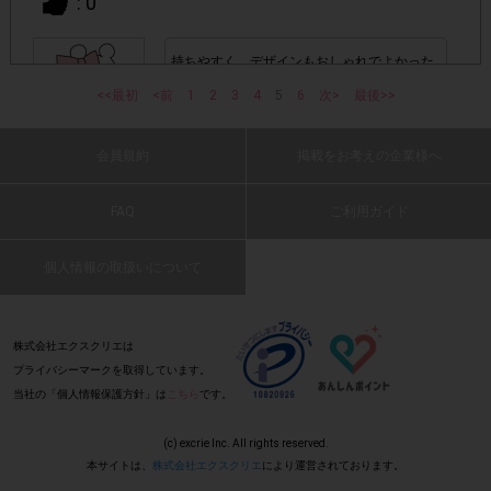
: 0
号」「購入日時」「対象商品名」「購入個数」「価格」
の全てが記載されていない場合
持ちやすく、デザインもおしゃれでよかった
です。
▼レシート画像について
<<最初
<前
1
2
3
4
5
6
次>
最後>>
(2026 年 4 月 20 日 nami・30 代・女性)
画像は、1つのアンケートにつき必ず1枚でお送りくだ
・
さい。
会員規約
掲載をお考えの企業様へ
: 0
FAQ
ご利用ガイド
・40㎝以上の長いレシートは必要事項が読み取れずポイン
細い毛もきちんと剃り残しなく、剃ることが
ト付与対象外となる場合がございます。ご参加の際のレシー
でき、ツルツルな肌になりました！
※レシートは折り曲げな
トは40㎝以内を推奨いたします。
個人情報の取扱いについて
(2026 年 4 月 20 日 ゆ・30 代・女性)
いでください。
: 0
株式会社エクスクリエは
・レシート内に、他の商品が一緒に印字されていても問題ご
プライバシーマークを取得しています。
ざいません。
当社の「個人情報保護方針」は
こちら
です。
握りやすく綺麗に剃れます。
(2026 年 4 月 20 日 たまごやき・30 代・女
本アンケートは特殊条件があります。
・
チェックポイン
(c) excrie Inc. All rights reserved.
性)
ト、撮影例をご確認の上、条件を満たした画像をお送りくだ
本サイトは、
株式会社エクスクリエ
により運営されております。
さい。