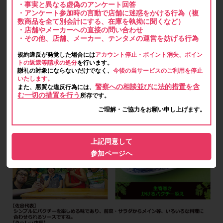
・事実と異なる虚偽のアンケート回答
・アンケート参加時の言動で店舗に迷惑をかける行為（複
数商品を全て別会計にする、在庫を執拗に聞くなど）
・店舗やメーカーへの直接の問い合わせ
・その他、店舗、メーカー、テンタメの運営を妨げる行為
規約違反が発覚した場合には
アカウント停止・ポイント消失、ポイン
トの返還等請求の処分
を行います。
謝礼の対象にならないだけでなく、
今後の当サービスのご利用を停止
いたします。
警察への相談並びに法的措置を含
また、悪質な違反行為には、
む一切の措置を行う
所存です。
ご理解・ご協力をお願い申し上げます。
上記同意して
参加ページへ