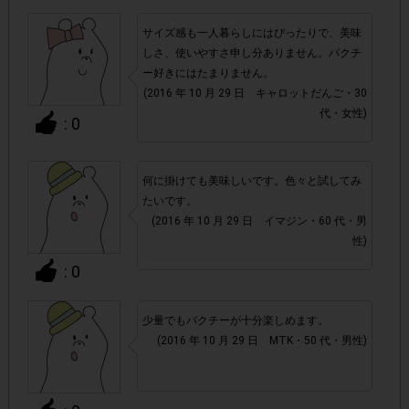
サイズ感も一人暮らしにはぴったりで、美味
・参加(申し込み)を回答前にしていただければ、募集人数が
しさ、使いやすさ申し分ありません。パクチ
上限に達しても、掲載期間内のアンケート回答が可能です。
ー好きにはたまりません。
(2016 年 10 月 29 日 キャロットだんご・30
代・女性)
・他サイトのテンタメを含め、1つのアンケートにつき1人1
: 0
回の参加とさせていただいております。
何に掛けても美味しいです。色々と試してみ
アカウントを停止
・悪質な投稿があった場合、
させていた
たいです。
だくこともあります。
(2016 年 10 月 29 日 イマジン・60 代・男
性)
・スマートフォン、携帯電話、タブレットPCにつきまし
: 0
て、機種によってはアンケートに回答できない場合がござい
ます。
少量でもパクチーが十分楽しめます。
(2016 年 10 月 29 日 MTK・50 代・男性)
▼ポイント付与対象外
上記参加条件(対象商品・購入エリア・購入チェー
・
ン・回答期間・指定購入個数)以外
でのご参加