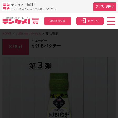
テンタメ（無料）
アプリで開く
アプリ版のインストールはこちらから
無料会員登録
ログイン
HOME
>
お買い物でためる
>
商品詳細
キユーピー
かけるパクチー
378
pt