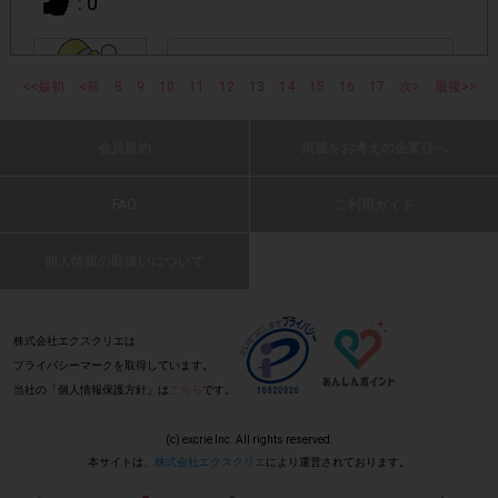
: 0
・ECサイトやネットスーパーでのご購入
美味しくて最近ハマって良く食べています。
<<最初
<前
8
9
10
(2016 年 10 月 29 日 spada・50 代・男性)
11
12
13
14
15
16
17
次>
最後>>
・購入できなかった/指定個数を購入できなかった場合
会員規約
掲載をお考えの企業様へ
: 0
・他のサイトでの参加を含めて、1つのアンケートに対して
同じレシート画像が投稿されている場合
FAQ
ご利用ガイド
パクチーが濃厚です。
(2016 年 10 月 29 日 TMK・40 代・女性)
「チェーン名」「店舗名」「日付」
・レシート画像に
個人情報の取扱いについて
「対象商品名」「購入個数」
の全てが記載されていない場
合
: 0
株式会社エクスクリエは
プライバシーマークを取得しています。
▼レシート画像について
当社の「個人情報保護方針」は
こちら
です。
思ったよりもおいしいです。かなりおいし
画像は、1つのアンケートにつき必ず1枚でお送りくだ
・
い。パクチー好きの人もそうでない人もお試
さい。
2枚目以降はファイルが上書きされます。
(c) excrie Inc. All rights reserved.
しください。
本サイトは、
株式会社エクスクリエ
により運営されております。
(2016 年 10 月 29 日 しまみん・50 代・男