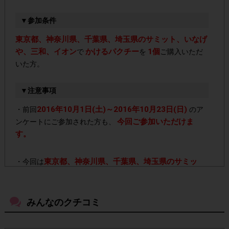
▼参加条件
東京都、神奈川県、千葉県、埼玉県のサミット、いなげ
や、三和、イオン
かけるパクチー
1個
で
を
ご購入いただ
いた方。
▼注意事項
2016年10月1日(土)～2016年10月23日(日)
・前回
のア
今回ご参加いただけま
ンケートにご参加された方も、
す。
東京都、神奈川県、千葉県、埼玉県のサミッ
・今回は
ト、いなげや、三和、イオン(※エスニック調味料売場に
よくあります!)
での購入のみ対象です。
みんなのクチコミ
・店舗によって取扱いのない場合があります。予めご了承く
ださい。