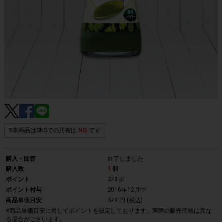
※本商品はSNSでの共有は
NG
です
購入・回答
終了しました
購入数
1
個
ポイント
378 pt
ポイント付与
2016年12月中
商品単価目安
378 円 (税込)
※商品単価目安に対してポイントを設定しております。実際の販売価格は異な
る場合がございます。