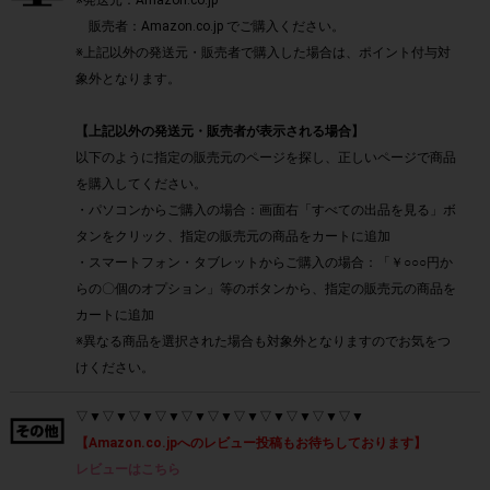
※発送元：Amazon.co.jp
販売者：Amazon.co.jp でご購入ください。
※上記以外の発送元・販売者で購入した場合は、ポイント付与対
象外となります。
【上記以外の発送元・販売者が表示される場合】
以下のように指定の販売元のページを探し、正しいページで商品
を購入してください。
・パソコンからご購入の場合：画面右「すべての出品を見る」ボ
タンをクリック、指定の販売元の商品をカートに追加
・スマートフォン・タブレットからご購入の場合：「￥○○○円か
らの〇個のオプション」等のボタンから、指定の販売元の商品を
カートに追加
※異なる商品を選択された場合も対象外となりますのでお気をつ
けください。
▽▼▽▼▽▼▽▼▽▼▽▼▽▼▽▼▽▼▽▼▽▼
【Amazon.co.jpへのレビュー投稿もお待ちしております】
レビューはこちら