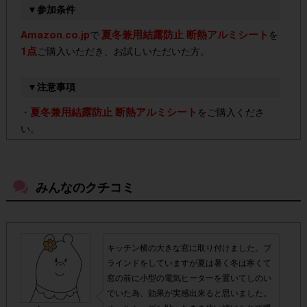
▼参加条件
Amazon.co.jp
夏冬兼用結露防止 断熱アルミシート
で
を
1点
ご購入いただき、お試しいただいた方。
▼注意事項
夏冬兼用結露防止 断熱アルミシート
・
をご購入くださ
い。
必ず、本ページに記載しているAmazon.co.jp専用の
・
購入ページより、購入してください。
本ページ上に記載
みんなのクチコミ
しているAmazon.co.jp専用の購入ページ以外で購入された
場合はポイント付与対象外となります。
キッチン横の大きな窓に取り付けました。ブ
必ず商品が到着しお試しした後、アンケート回答を行
・
ラインドをしていますが夏は暑く冬は寒くて
ってください。商品が到着する前に注文キャンセルをさ
窓の前に小型の電気ヒーターを置いてしのい
れた場合ポイント付与対象外となります。
でいた為、効果が実感出来ると思いました。