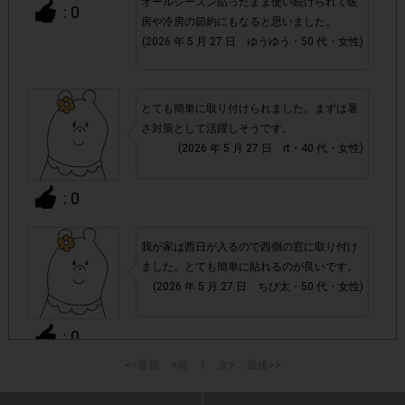
オールシーズン貼ったまま使い続けられて暖
: 0
・通常のレシートを活用したサービスと異なり、レシート画
房や冷房の節約にもなると思いました。
商品発送時に段ボールに貼られているシー
像の代わりに
(2026 年 5 月 27 日 ゆうゆう・50 代・女性)
ル状の「送り状」と、Amazon.co.jpページ内の「支払
明細書/適格請求書」ページ画面
をそれぞれアンケート回
答時に提出いただきます。提出いただいた画像が確認できな
とても簡単に取り付けられました。まずは暑
かった場合や、「支払明細書/適格請求書」の注文日が掲載
さ対策として活躍しそうです。
(2026 年 5 月 27 日 rt・40 代・女性)
期間外だった場合は、ポイント付与対象外となります。
: 0
・商品単価目安につきましては、あくまでも目安の価格とな
実際の購入価格につきましては、変動する可能
ります。
性がございますのでAmazon.co.jpページ上の価格をご
我が家は西日が入るので西側の窓に取り付け
確認ください。また、付与されるポイントは一律です。
ました。とても簡単に貼れるのが良いです。
(2026 年 5 月 27 日 ちび太・50 代・女性)
・今回はAmazon.co.jpでの購入限定です。Amazon.co.jpの
Amazon.co.jp(無料)
ご利用は
: 0
への会員登録が必要です。
<<最初
<前
1
次>
最後>>
指定数以上購入されてもポイントは一律です。
・
簡単に日差しがきつい窓などに貼れてお手軽