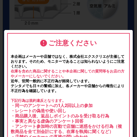
ご注意ください
本企画はメーカーや店舗ではなく、株式会社エクスクリエが主催して
おります。そのため、モニターであることは知られないようにご注意
ください。
在庫を含めた商品に関することや本企画に関しての質問等をお店の方
やメーカーにしないでください。
近年、世間一般的に不正行為が頻発しています。
テンタメでも日々の警戒に加え、各メーカーや店舗からの報告により
不正行為を確認しています。
下記行為は規約違反となります。
・同一のアンケートへの1人2回以上の参加
・レシートの偽造や使い回し
・商品購入後、返品しポイントのみを受け取る行為
・事実と異なる虚偽のアンケート回答
・アンケート参加時の言動で店舗に迷惑をかける行為（複
数商品を全て別会計にする、在庫を執拗に聞くなど）
・店舗やメーカーへの直接の問い合わせ