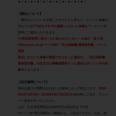
▲△▲△▲△▲△▲△▲△▲△▲△▲△▲△▲△
【提出について】
・通常のレシートを活用したサービスと異なり、レシート画像の
代わりに
以下2点をそれぞれ撮影いただいた画像
をアンケート回
答時にご提出いただきます。
(1)商品発送時に段ボールに貼られているシール状の「送り状」
(2)Amazon.co.jpページ内の「支払明細書/適格請求書」ページ
画面
提出いただいた画像が確認できなかった場合や、「支払明細書/
適格請求書」の注文日が掲載期間外だった場合はポイント付与対
象外
となります。
【注文期間について】
商品お届けの期間はお住まいの地域によって異なります。
2026
年5月14日(木)～2026年5月27日(水)23:59
の間にご注文、アンケ
ート回答を行ってください。
なお、注文推奨期間は2026年5月24日(日)までです。
※サイト内で配送期間をご確認の上、ご注文ください。なお、推