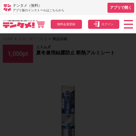
テンタメ（無料）
アプリで開く
アプリ版のインストールはこちらから
無料会員登録
ログイン
HOME
>
お買い物でためる
>
商品詳細
ニトムズ
夏冬兼用結露防止 断熱アルミシート
1,000
pt