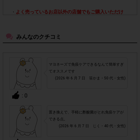
よく売っているお店以外の店舗でもご購入いただけ
・
ます。
みんなのクチコミ
・店舗によって取扱いのない場合があります。予めご了承
ください。
・参加(申し込み)を回答前にしていただければ、募集人数
マヨネーズで免疫ケアできるなんて簡単すぎ
が上限に達しても、掲載期間内のアンケート回答が可能で
てオススメです
す。
(2026 年 6 月 7 日 笹かま・50 代・女性)
・スマートフォン、携帯電話、タブレットPCにつきまし
: 0
て、機種によってはアンケートに回答できない場合がござい
ます。
置き換えで、手軽に酢酸菌がとれ免疫ケアが
できる点。
▼ポイント付与対象外
(2026 年 6 月 7 日 じく・40 代・女性)
チェックポイントの条件を満たしていない場合
・