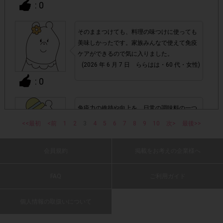
: 0
・ECサイトやネットスーパー、リサイクルショップでのご
購入
そのままつけても、料理の味つけに使っても
美味しかったです。家族みんなで使えて免疫
ケアができるので気に入りました。
・1つのアンケートにつき、お1人様あたり複数回の参加が
(2026 年 6 月 7 日 ららはは・60 代・女性)
確認された場合。
: 0
株式会社エクスクリエが運営する、レシートを活用したサ
1つのアンケートにつき1人1回
ービスのモニター回答は、
の参加とさせていただいております。
免疫力の維持や向上を、日常の調味料の一つ
のマヨネーズの摂取によって手軽に行うこと
<<最初
<前
1
2
3
4
5
6
7
8
9
10
次>
最後>>
ができます。
「チェーン名」「店舗名」「電話番
・レシート画像に
(2026 年 6 月 7 日 MN77・40 代・男性)
号」「購入日時」「対象商品名」「購入個数」「価格」
会員規約
掲載をお考えの企業様へ
: 0
の全てが記載されていない場合
FAQ
ご利用ガイド
▼レシート画像について
とにかく美味しい。いつも食べているマヨネ
ーズより断然美味しい。そのうえ免疫ケアが
画像は、1つのアンケートにつき必ず1枚でお送りく
・
個人情報の取扱いについて
できるなんて優秀過ぎる。マヨネーズを使う
ださい。
罪悪感もカバーできてありがたい。