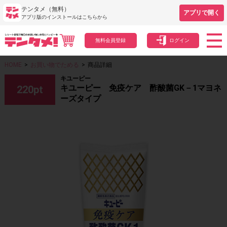
テンタメ（無料）
アプリで開く
アプリ版のインストールはこちらから
無料会員登録
ログイン
HOME
>
お買い物でためる
>
商品詳細
キユーピー
キユーピー 免疫ケア 酢酸菌GK－1マヨネ
220
pt
ーズタイプ