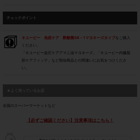
チェックポイント
キユーピー 免疫ケア 酢酸菌GK－1マヨネーズタイプ
をご購入
ください。
「キユーピー血圧ケアアマニ油マヨネーズ」「キユーピー内臓脂
肪ケアフィッテ」など類似商品との間違いにお気をつけくださ
い。
■ よく売っているお店
全国のスーパーマーケットなど
【必ずご確認ください】注意事項はこちら！