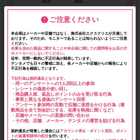
ご注意ください
本企画はメーカーや店舗ではなく、株式会社エクスクリエが主催して
おります。そのため、モニターであることは知られないようにご注意
ください。
在庫を含めた商品に関することや本企画に関しての質問等をお店の方
やメーカーにしないでください。
近年、世間一般的に不正行為が頻発しています。
テンタメでも日々の警戒に加え、各メーカーや店舗からの報告により
不正行為を確認しています。
下記行為は規約違反となります。
・同一のアンケートへの1人2回以上の参加
・レシートの偽造や使い回し
・商品購入後、返品しポイントのみを受け取る行為
・事実と異なる虚偽のアンケート回答
・アンケート参加時の言動で店舗に迷惑をかける行為（複
数商品を全て別会計にする、在庫を執拗に聞くなど）
・店舗やメーカーへの直接の問い合わせ
・その他、店舗、メーカー、テンタメの運営を妨げる行為
規約違反が発覚した場合には
アカウント停止・ポイント消失、ポイン
トの返還等請求の処分
を行います。