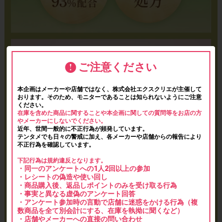
ご注意ください
本企画はメーカーや店舗ではなく、株式会社エクスクリエが主催して
おります。そのため、モニターであることは知られないようにご注意
ください。
在庫を含めた商品に関することや本企画に関しての質問等をお店の方
やメーカーにしないでください。
近年、世間一般的に不正行為が頻発しています。
テンタメでも日々の警戒に加え、各メーカーや店舗からの報告により
不正行為を確認しています。
下記行為は規約違反となります。
・同一のアンケートへの1人2回以上の参加
・レシートの偽造や使い回し
・商品購入後、返品しポイントのみを受け取る行為
・事実と異なる虚偽のアンケート回答
・アンケート参加時の言動で店舗に迷惑をかける行為（複
数商品を全て別会計にする、在庫を執拗に聞くなど）
・店舗やメーカーへの直接の問い合わせ