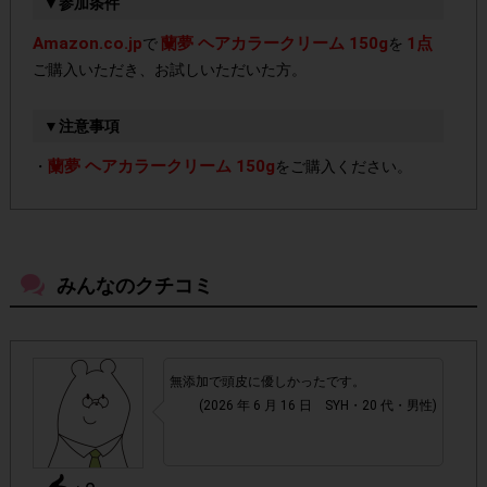
▼参加条件
Amazon.co.jp
蘭夢 ヘアカラークリーム 150g
1点
で
を
ご購入いただき、お試しいただいた方。
▼注意事項
蘭夢 ヘアカラークリーム 150g
・
をご購入ください。
必ず、本ページに記載しているAmazon.co.jp専用の
・
購入ページより、購入してください。
本ページ上に記載
しているAmazon.co.jp専用の購入ページ以外で購入された
みんなのクチコミ
場合はポイント付与対象外となります。
必ず商品が到着しお試しした後、アンケート回答を行
・
無添加で頭皮に優しかったです。
ってください。商品が到着する前に注文キャンセルをさ
(2026 年 6 月 16 日 SYH・20 代・男性)
れた場合ポイント付与対象外となります。
・通常のレシートを活用したサービスと異なり、レシート画