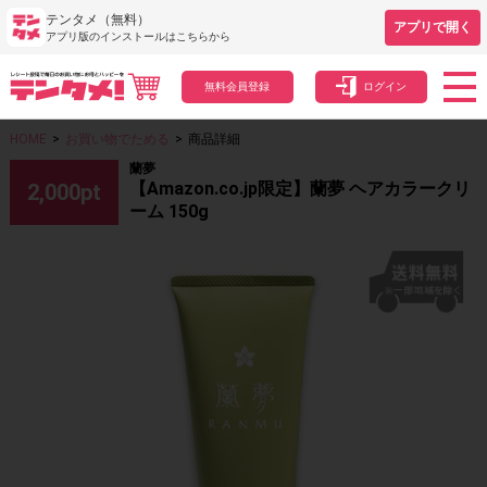
テンタメ（無料）
アプリで開く
アプリ版のインストールはこちらから
無料会員登録
ログイン
HOME
>
お買い物でためる
>
商品詳細
蘭夢
【Amazon.co.jp限定】蘭夢 ヘアカラークリ
2,000
pt
ーム 150g