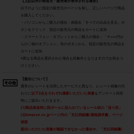
【上記以外の発送元・販売者が表示される場合】
以下のように指定の販売元のページを探し、正しいページで商品
を購入してください。
・パソコンからご購入の場合：画面右「すべての出品を見る」ボ
タンをクリック、指定の販売元の商品をカートに追加
・スマートフォン・タブレットからご購入の場合：「￥○○○円か
らの〇個のオプション」等のボタンから、指定の販売元の商品を
カートに追加
※異なる商品を選択された場合も対象外となりますのでお気をつ
けください。
【提出について】
通常のレシートを活用したサービスと異なり、レシート画像の代
わりに
以下2点をそれぞれ撮影いただいた画像
をアンケート回答
時にご提出いただきます。
(1)商品発送時に段ボールに貼られているシール状の「送り状」
(2)Amazon.co.jpページ内の「支払明細書/適格請求書」ページ
画面
提出いただいた画像が確認できなかった場合や、「支払明細書/