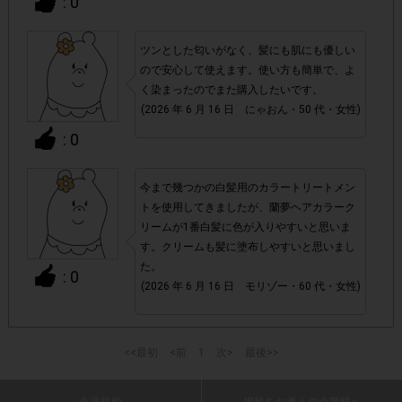
: 0
商品発送時に段ボールに貼られているシー
像の代わりに
ル状の「送り状」と、Amazon.co.jpページ内の「支払
ツンとした匂いがなく、髪にも肌にも優しい
明細書/適格請求書」ページ画面
をそれぞれアンケート回
ので安心して使えます。使い方も簡単で、よ
答時に提出いただきます。提出いただいた画像が確認できな
く染まったのでまた購入したいです。
かった場合や、「支払明細書/適格請求書」の注文日が掲載
(2026 年 6 月 16 日 にゃおん・50 代・女性)
期間外だった場合は、ポイント付与対象外となります。
: 0
・商品単価目安につきましては、あくまでも目安の価格とな
実際の購入価格につきましては、変動する可能
ります。
今まで幾つかの白髪用のカラートリートメン
性がございますのでAmazon.co.jpページ上の価格をご
トを使用してきましたが、蘭夢ヘアカラーク
リームが1番白髪に色が入りやすいと思いま
確認ください。また、付与されるポイントは一律です。
す。クリームも髪に塗布しやすいと思いまし
た。
: 0
・今回はAmazon.co.jpでの購入限定です。Amazon.co.jpの
(2026 年 6 月 16 日 モリゾー・60 代・女性)
Amazon.co.jp(無料)
ご利用は
への会員登録が必要です。
指定数以上購入されてもポイントは一律です。
・
<<最初
髪がパサついたり肌がヒリヒリしたりしなか
<前
1
次>
最後>>
ったのが個人的には良かったです。
(2026 年 6 月 16 日 バビロン・40 代・男性)
・参加(申し込み)を回答前にしていただければ、募集人数が