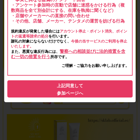
・アンケート参加時の言動で店舗に迷惑をかける行為（複
数商品を全て別会計にする、在庫を執拗に聞くなど）
・店舗やメーカーへの直接の問い合わせ
・その他、店舗、メーカー、テンタメの運営を妨げる行為
規約違反が発覚した場合には
アカウント停止・ポイント消失、ポイン
トの返還等請求の処分
を行います。
謝礼の対象にならないだけでなく、
今後の当サービスのご利用を停止
いたします。
警察への相談並びに法的措置を含
また、悪質な違反行為には、
む一切の措置を行う
所存です。
ご理解・ご協力をお願い申し上げます。
上記同意して
参加ページへ