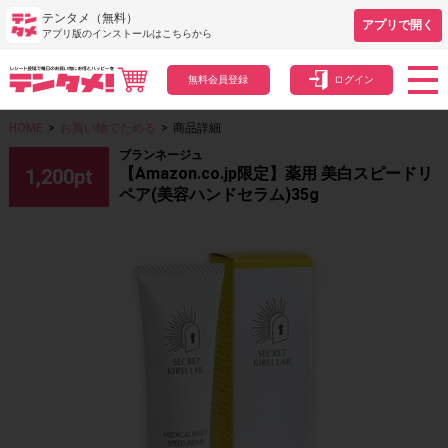
テンタメ（無料）
アプリで開く
アプリ版のインストールはこちらから
無料会員登録
ログイン
HOME
>
お買い物でためる
>
商品詳細
ブランネージュ
【Amazon.co.jp限定】薬用 美白スピードリ
1,200
pt
ペア(美容ハンドセラム)35g