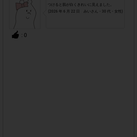
つけると肌が白くきれいに見えました。
れた場合ポイント付与対象外となります。
(2026 年 6 月 22 日 みいさん・30 代・女性)
・通常のレシートを活用したサービスと異なり、レシート画
商品発送時に段ボールに貼られているシー
像の代わりに
: 0
ル状の「送り状」と、Amazon.co.jpページ内の「支払
明細書/適格請求書」ページ画面
をそれぞれアンケート回
答時に提出いただきます。提出いただいた画像が確認できな
かった場合や、「支払明細書/適格請求書」の注文日が掲載
期間外だった場合は、ポイント付与対象外となります。
・商品単価目安につきましては、あくまでも目安の価格とな
実際の購入価格につきましては、変動する可能
ります。
性がございますのでAmazon.co.jpページ上の価格をご
確認ください。また、付与されるポイントは一律です。
・今回はAmazon.co.jpでの購入限定です。Amazon.co.jpの
Amazon.co.jp(無料)
ご利用は
への会員登録が必要です。