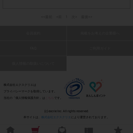
指定数以上購入されてもポイントは一律です。
・
<<最初
<前
1
次>
最後>>
・参加(申し込み)を回答前にしていただければ、募集人数が
上限に達しても、掲載期間内のアンケート回答が可能です。
会員規約
掲載をお考えの企業様へ
・他サイトやテンタメサイトを含めたレシートを活用したサ
FAQ
ご利用ガイド
ービスのモニター回答は、1つのアンケートにつき1人1回の
参加とさせていただいております。
個人情報の取扱いについて
・スマートフォン、携帯電話、タブレットPCにつきまし
て、機種によってはアンケートに回答できない場合がござい
株式会社エクスクリエは
プライバシーマークを取得しています。
ます。
当社の「個人情報保護方針」は
こちら
です。
▼ポイント付与対象外
(c) excrie Inc. All rights reserved.
本サイトは、
株式会社エクスクリエ
により運営されております。
上記参加条件(対象商品・購入サイト・販売元・回答
・
期間・指定購入数)以外
でのご参加