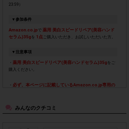
23:59）
▼参加条件
Amazon.co.jp
薬用 美白スピードリペア(美容ハンド
で
セラム)35g
1点
を
ご購入いただき、お試しいただいた方。
▼注意事項
薬用 美白スピードリペア(美容ハンドセラム)35g
・
をご
購入ください。
必ず、本ページに記載しているAmazon.co.jp専用の
・
購入ページより、購入してください。
本ページ上に記載
しているAmazon.co.jp専用の購入ページ以外で購入された
場合はポイント付与対象外となります。
みんなのクチコミ
必ず商品が到着しお試しした後、アンケート回答を行
・
ってください。商品が到着する前に注文キャンセルをさ