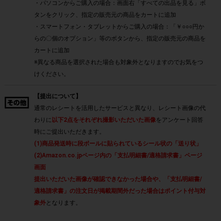
・パソコンからご購入の場合：画面右「すべての出品を見る」ボ
タンをクリック、指定の販売元の商品をカートに追加
・スマートフォン・タブレットからご購入の場合：「￥○○○円か
らの〇個のオプション」等のボタンから、指定の販売元の商品を
カートに追加
※異なる商品を選択された場合も対象外となりますのでお気をつ
けください。
【提出について】
通常のレシートを活用したサービスと異なり、レシート画像の代
わりに
以下2点をそれぞれ撮影いただいた画像
をアンケート回答
時にご提出いただきます。
(1)商品発送時に段ボールに貼られているシール状の「送り状」
(2)Amazon.co.jpページ内の「支払明細書/適格請求書」ページ
画面
提出いただいた画像が確認できなかった場合や、「支払明細書/
適格請求書」の注文日が掲載期間外だった場合はポイント付与対
象外
となります。