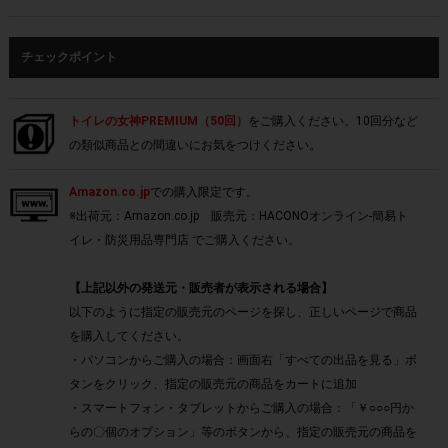
チェックポイント
トイレの女神PREMIUM（50回）
をご購入ください。10回分など
の類似商品との間違いにお気をつけください。
Amazon.co.jp
での購入限定です。
※出荷元：Amazon.co.jp 販売元：HACONOオンライン-簡易ト
イレ・防災用品専門店 でご購入ください。
【上記以外の発送元・販売者が表示される場合】
以下のように指定の販売元のページを探し、正しいページで商品
を購入してください。
・パソコンからご購入の場合：画面右「すべての出品を見る」ボ
タンをクリック、指定の販売元の商品をカートに追加
・スマートフォン・タブレットからご購入の場合：「￥○○○円か
らの〇個のオプション」等のボタンから、指定の販売元の商品を