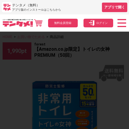
テンタメ（無料）
アプリで開く
アプリ版のインストールはこちらから
無料会員登録
ログイン
HOME
>
お買い物でためる
>
商品詳細
forest
【Amazon.co.jp限定】トイレの女神
1,990
pt
PREMIUM（50回）