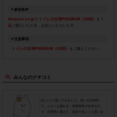
▼参加条件
Amazon.co.jp
トイレの女神PREMIUM（50回）
1
で
を
点
ご購入いただき、お試しいただいた方。
▼注意事項
トイレの女神PREMIUM（50回）
・
をご購入ください。
必ず、本ページに記載しているAmazon.co.jp専用の
・
購入ページより、購入してください。
本ページ上に記載
しているAmazon.co.jp専用の購入ページ以外で購入された
みんなのクチコミ
場合はポイント付与対象外となります。
必ず商品が到着しお試しした後、アンケート回答を行
・
試しに1つ使ってみました。使い方は簡単
ってください。商品が到着する前に注文キャンセルをさ
で、ニオイも漏れず、長期保管が出来るの
れた場合ポイント付与対象外となります。
で、災害時に備えて、追加で欲しいと思いま