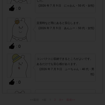
した。
・通常のレシートを活用したサービスと異なり、レシート画
(2026 年 7 月 9 日 にゃおん・50 代・女性)
: 0
商品発送時に段ボールに貼られているシー
像の代わりに
ル状の「送り状」と、Amazon.co.jpページ内の「支払
明細書/適格請求書」ページ画面
をそれぞれアンケート回
災害時など用にあると安心します。
答時に提出いただきます。提出いただいた画像が確認できな
(2026 年 7 月 9 日 あんふー・50 代・女性)
かった場合や、「支払明細書/適格請求書」の注文日が掲載
期間外だった場合は、ポイント付与対象外となります。
: 0
・商品単価目安につきましては、あくまでも目安の価格とな
実際の購入価格につきましては、変動する可能
ります。
コンパクトに収納できるところがよいです。
性がございますのでAmazon.co.jpページ上の価格をご
あるだけでも安心感があります。
確認ください。また、付与されるポイントは一律です。
(2026 年 7 月 9 日 ふーちゃん・40 代・男
性)
・今回はAmazon.co.jpでの購入限定です。Amazon.co.jpの
: 0
Amazon.co.jp(無料)
ご利用は
への会員登録が必要です。
防災用に買いました。長く使えそうなので、
指定数以上購入されてもポイントは一律です。
・
<<最初
安心です。
<前
1
2
次>
最後>>
(2026 年 7 月 9 日 たなか・20 代・女性)