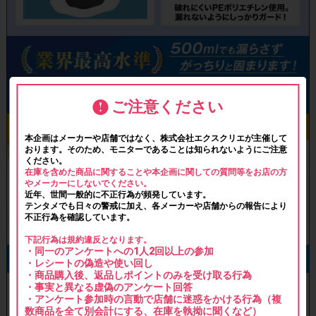
ご注意ください
本企画はメーカーや店舗ではなく、株式会社エクスクリエが主催して
おります。そのため、モニターであることは知られないようにご注意
ください。
在庫を含めた商品に関することや本企画に関しての質問等をお店の方
やメーカーにしないでください。
近年、世間一般的に不正行為が頻発しています。
テンタメでも日々の警戒に加え、各メーカーや店舗からの報告により
不正行為を確認しています。
下記行為は規約違反となります。
・同一のアンケートへの1人2回以上の参加
・レシートの偽造や使い回し
・商品購入後、返品しポイントのみを受け取る行為
・事実と異なる虚偽のアンケート回答
・アンケート参加時の言動で店舗に迷惑をかける行為（複
数商品を全て別会計にする、在庫を執拗に聞くなど）