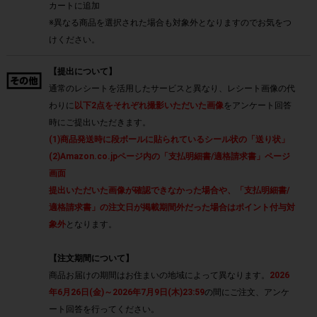
カートに追加
※異なる商品を選択された場合も対象外となりますのでお気をつ
けください。
【提出について】
通常のレシートを活用したサービスと異なり、レシート画像の代
わりに
以下2点をそれぞれ撮影いただいた画像
をアンケート回答
時にご提出いただきます。
(1)商品発送時に段ボールに貼られているシール状の「送り状」
(2)Amazon.co.jpページ内の「支払明細書/適格請求書」ページ
画面
提出いただいた画像が確認できなかった場合や、「支払明細書/
適格請求書」の注文日が掲載期間外だった場合はポイント付与対
象外
となります。
【注文期間について】
商品お届けの期間はお住まいの地域によって異なります。
2026
年6月26日(金)～2026年7月9日(木)23:59
の間にご注文、アンケ
ート回答を行ってください。