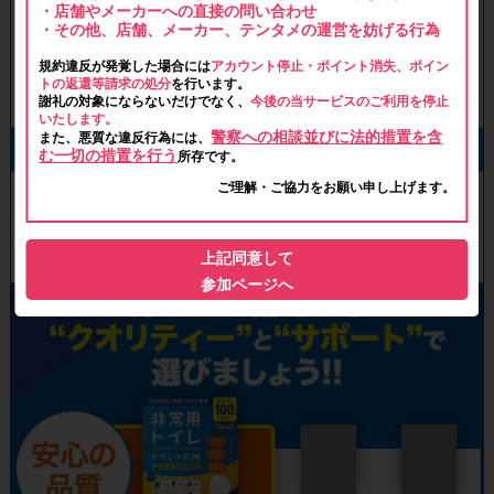
・店舗やメーカーへの直接の問い合わせ
・その他、店舗、メーカー、テンタメの運営を妨げる行為
規約違反が発覚した場合には
アカウント停止・ポイント消失、ポイン
トの返還等請求の処分
を行います。
謝礼の対象にならないだけでなく、
今後の当サービスのご利用を停止
いたします。
警察への相談並びに法的措置を含
また、悪質な違反行為には、
む一切の措置を行う
所存です。
ご理解・ご協力をお願い申し上げます。
上記同意して
参加ページへ