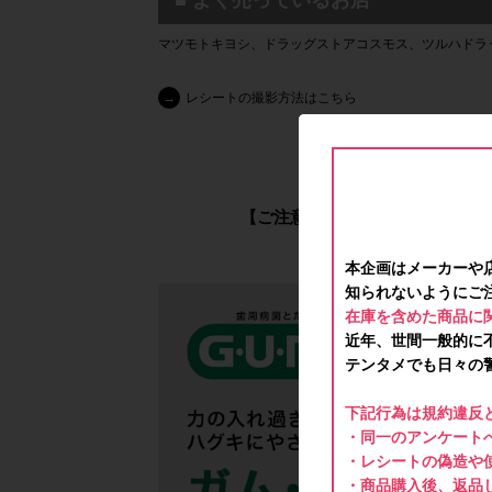
■ よく売っているお店
マツモトキヨシ、ドラッグストアコスモス、ツルハドラ
→
レシートの撮影方法はこちら
【必ずご確認く
【ご注意】メーカーや店舗へのお
本企画はメーカーや
知られないようにご
在庫を含めた商品に
近年、世間一般的に
テンタメでも日々の
下記行為は規約違反
・同一のアンケートへ
・レシートの偽造や
・商品購入後、返品