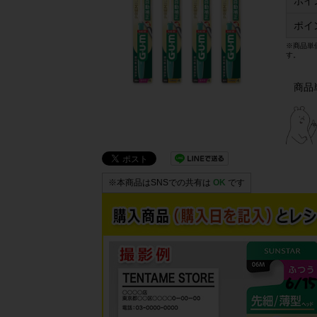
ポイ
ポイ
※商品単
す。
商品
※本商品はSNSでの共有は
OK
です