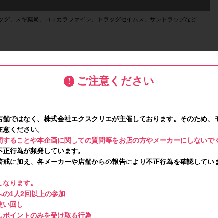
ッグ、スギ薬局、ココカラファイン、ドラッグセイムス、サンドラッグなど
ださい】注意事項はこちら！
ご注意ください
問い合わせは禁止です。ポイント対象外となります。
店舗ではなく、株式会社エクスクリエが主催しております。そのため、
注意ください。
関することや本企画に関しての質問等をお店の方やメーカーにしないで
不正行為が頻発しています。
警戒に加え、各メーカーや店舗からの報告により不正行為を確認してい
となります。
の1人2回以上の参加
使い回し
しポイントのみを受け取る行為