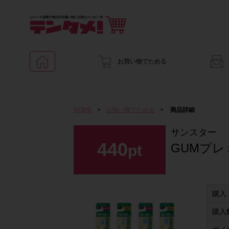
お買い物でためる
HOME
>
お買い物でためる
>
商品詳細
サンスター
440
GUMプ
pt
購入
購入