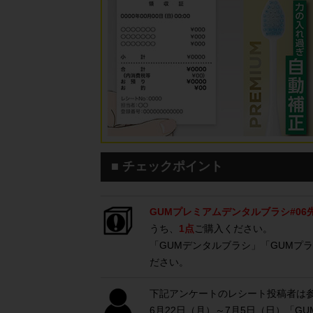
■ チェックポイント
GUMプレミアムデンタルブラシ#06先
うち、
1点
ご購入ください。
「GUMデンタルブラシ」「GUMプ
ださい。
下記アンケートのレシート投稿者は
6月22日（月）～7月5日（日）「G