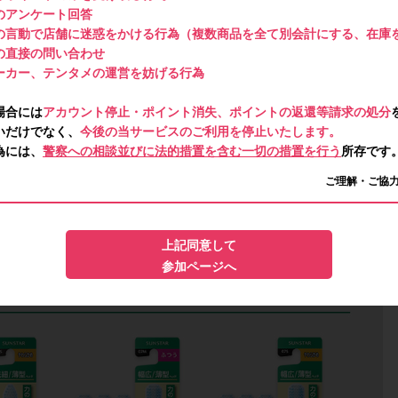
のアンケート回答
の言動で店舗に迷惑をかける行為（複数商品を全て別会計にする、在庫
の直接の問い合わせ
ーカー、テンタメの運営を妨げる行為
場合には
アカウント停止・ポイント消失、ポイントの返還等請求の処分
いだけでなく、
今後の当サービスのご利用を停止いたします。
為には、
警察への相談並びに法的措置を含む一切の措置を行う
所存です
ご理解・ご協
上記同意して
参加ページへ