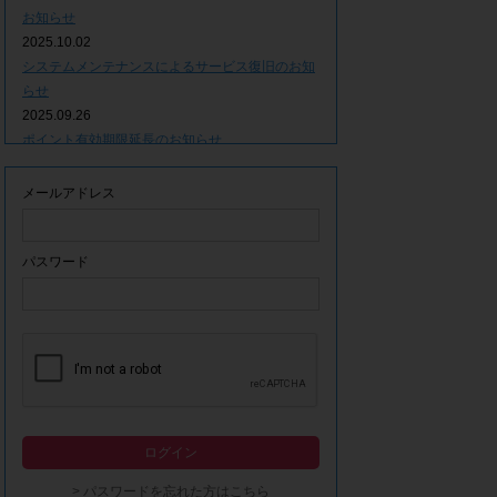
お知らせ
2025.10.02
システムメンテナンスによるサービス復旧のお知
らせ
2025.09.26
ポイント有効期限延長のお知らせ
2025.09.09
システムメンテナンスによるサービス一時停止の
メールアドレス
お知らせ
2025.06.05
ｘ(旧Twitter)での「簡単ログイン」停止のお知ら
パスワード
せ
2023.12.21
事務局休業期間につきまして
2023.04.21
【ゴールデンウィーク休業期間につきまして】
2023.02.14
システムメンテナンスによるサービス一時停止の
ログイン
お知らせ
2022.12.28
> パスワードを忘れた方はこちら