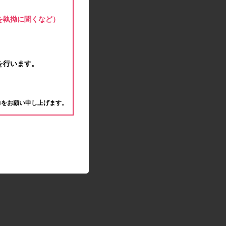
モラタメサイトのシステムメンテナンスによる一
部サービス停止のお知らせ
を執拗に聞くなど）
2020.04.22
ゴールデンウィーク休業期間のお知らせ
2020.04.02
新型コロナウイルス対策の影響につきまして
を行います。
2020.02.10
モラタメサイトのシステムメンテナンスによる一
。
部サービス停止のお知らせ
力をお願い申し上げます。
2019.12.04
事務局休業のお知らせ
2019.12.03
コツコツ貯めるコーナー終了のお知らせ
2019.10.09
モラタメサイトのシステムメンテナンスによる一
部サービス停止のお知らせ
2019.09.28
アンケート回答時に繰り返しエラーが発生してい
る状況につきまして
2019.09.11
モラタメサイトのシステムメンテナンスによる一