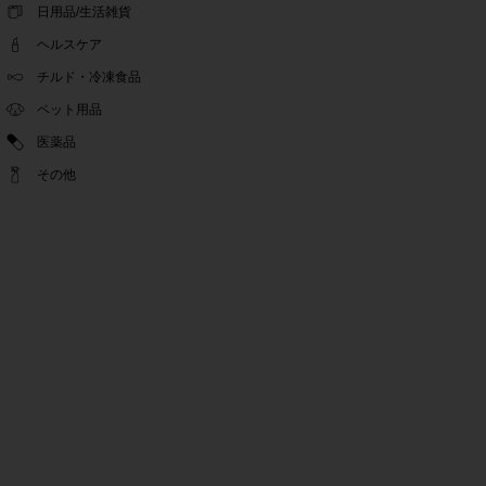
ゴールデンウィーク休業期間のお知らせ
日用品/生活雑貨
2022.04.14
ヘルスケア
問い合わせチャット機能復旧のお知らせ
2022.04.07
チルド・冷凍食品
問い合わせチャット機能の不具合につきまして
ペット用品
2022.03.24
医薬品
Pex交換の再開のお知らせ
2022.03.22
その他
PeX交換停止のお知らせ
2022.01.12
Pex交換の再開のお知らせ
2022.01.05
PeX交換停止のお知らせ
2021.12.16
事務局休業のお知らせ
2021.08.02
事務局休業のお知らせ
2021.04.27
ゴールデンウィーク休業期間のお知らせ
2021.01.25
テンタメ事務局からのお願い