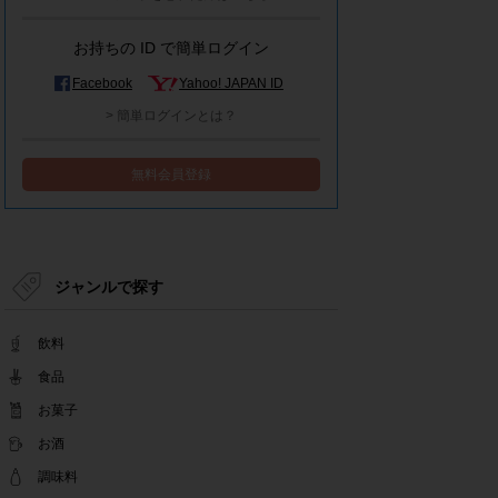
モラタメシステムメンテナンスによる一部サービ
ス停止のお知らせ
お持ちの ID で簡単ログイン
2022.12.15
事務局休業のお知らせ
Facebook
Yahoo! JAPAN ID
2022.12.08
> 簡単ログインとは？
【解消済み】yahoo簡単ログイン一時停止のお知
らせ
無料会員登録
2022.11.24
yahoo簡単ログイン一時停止のお知らせ
2022.08.29
モラタメサイトのシステムメンテナンスによる一
部サービス停止のお知らせ
ジャンルで探す
2022.08.01
事務局休業期間のお知らせ
飲料
2022.07.25
テンタメアプリのチェックイン機能終了(ガラポ
食品
ン、店長さん)のお知らせ
お菓子
2022.06.10
お酒
テンタメ事務局からのお願い
2022.04.22
調味料