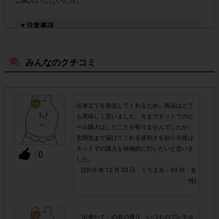
▼注意事項
2016年10月14日(金)～2016年10月18日(火)
・前回
にご
2016年11月3日(木)～2016年11月10日
注文いただき、
みんなのクチコミ
(木)
今回ご参加いただけます。
にご回答いただいた方も
「抽選テンタメ」対象アンケート
・今回は
となります。
当選された方がご参
抽選用アンケートにご回答いただき、
出来立てを発送してくれるため、商品はとて
加いただけます。
ご当選結果を確認してから商品のご購入
も美味しく思いました。今までネットでのビ
ール購入はしたことが有りませんでしたが、
をしていただきますようお願いいたします。
玄関先まで届けてくれる便利さを知り今後は
ネットでの購入を積極的に行いたいと思いま
: 0
2016年12月6日(火)～2016年12月12日(月)の間
・必ず
した。
に予約注文を行ってください。
こちらの期間を過ぎると商
(2016 年 12 月 23 日 くろまめ・60 代・女
品をご購入いただけなくなるのでご注意ください。(お届け
性)
は2016年12月19日(月)以降を予定しています。)
必ず、本ページに記載している、Amazon.co.jp専用
・
「出来たて」の名の通り、いつものプレモル