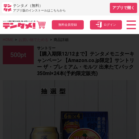
テンタメ（無料）
アプリで開く
アプリ版のインストールはこちらから
無料会員登録
ログイン
HOME
>
お買い物でためる
>
商品詳細
サントリー
【購入期限12/12まで】テンタメモニターキ
500
pt
ャンペーン 【Amazon.co.jp限定】サントリ
ー ザ・プレミアム・モルツ 出来たてパック
350ml×24本(予約限定販売)