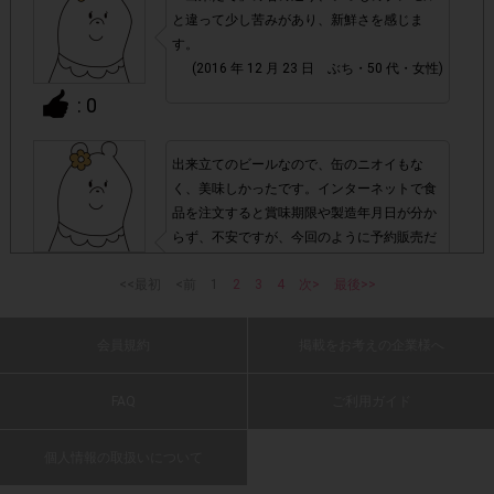
購入ページより、購入してください。
と違って少し苦みがあり、新鮮さを感じま
本ページ上に記載
す。
しているAmazon.co.jp専用の購入ページ以外で購入された
(2016 年 12 月 23 日 ぶち・50 代・女性)
場合はポイント付与対象外となります。
: 0
必ず商品が到着し試飲した後、アンケート回答を行っ
・
てください。商品が到着する前に注文キャンセルをされ
出来立てのビールなので、缶のニオイもな
た場合ポイント付与対象外となります。
く、美味しかったです。インターネットで食
品を注文すると賞味期限や製造年月日が分か
らず、不安ですが、今回のように予約販売だ
・商品単価目安につきましては、あくまでも目安の価格とな
と新しいものを配達してもらえるので安心で
: 0
実際の購入価格につきましては、変動する可能
ります。
<<最初
<前
1
2
3
4
次>
最後>>
き、満足です。
性がございますのでAmazon.co.jpページ上の価格をご
(2016 年 12 月 23 日 りんご・50 代・女性)
確認ください。また、付与されるポイントは一律です。
会員規約
掲載をお考えの企業様へ
・今回Amazon.co.jpでの購入限定です。Amazon.co.jpのご
出来立てなので新鮮な気がします。缶のにお
FAQ
ご利用ガイド
Amazon.co.jp(無料)
利用は
への会員登録が必要です。
いがついてない感じです。
(2016 年 12 月 23 日 ふくやま・50 代・男
個人情報の取扱いについて
性)
・商品お届けの期間はお住まいの地域によって異なります。