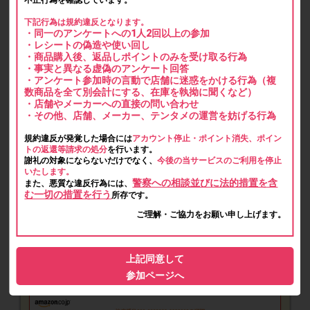
不正行為を確認しています。
下記行為は規約違反となります。
・同一のアンケートへの1人2回以上の参加
・レシートの偽造や使い回し
・商品購入後、返品しポイントのみを受け取る行為
・事実と異なる虚偽のアンケート回答
・アンケート参加時の言動で店舗に迷惑をかける行為（複
数商品を全て別会計にする、在庫を執拗に聞くなど）
・店舗やメーカーへの直接の問い合わせ
・その他、店舗、メーカー、テンタメの運営を妨げる行為
規約違反が発覚した場合には
アカウント停止・ポイント消失、ポイン
トの返還等請求の処分
を行います。
謝礼の対象にならないだけでなく、
今後の当サービスのご利用を停止
いたします。
警察への相談並びに法的措置を含
また、悪質な違反行為には、
む一切の措置を行う
所存です。
ご理解・ご協力をお願い申し上げます。
上記同意して
参加ページへ