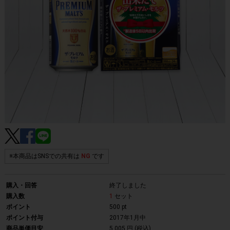
※本商品はSNSでの共有は
NG
です
購入・回答
終了しました
購入数
1
セット
ポイント
500 pt
ポイント付与
2017年1月中
商品単価目安
5,005 円 (税込)