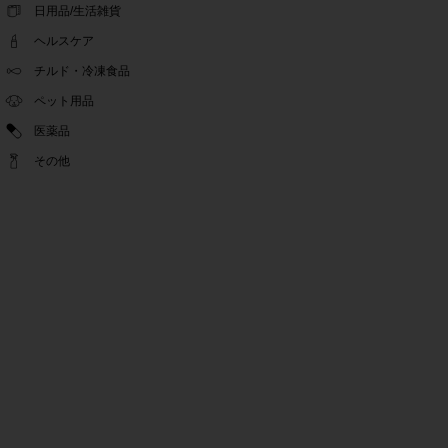
ゴールデンウィーク休業期間のお知らせ
日用品/生活雑貨
2022.04.14
ヘルスケア
問い合わせチャット機能復旧のお知らせ
2022.04.07
チルド・冷凍食品
問い合わせチャット機能の不具合につきまして
ペット用品
2022.03.24
医薬品
Pex交換の再開のお知らせ
2022.03.22
その他
PeX交換停止のお知らせ
2022.01.12
Pex交換の再開のお知らせ
2022.01.05
PeX交換停止のお知らせ
2021.12.16
事務局休業のお知らせ
2021.08.02
事務局休業のお知らせ
2021.04.27
ゴールデンウィーク休業期間のお知らせ
2021.01.25
テンタメ事務局からのお願い