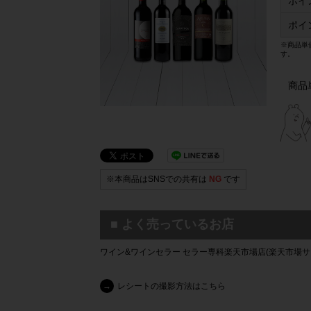
ポイ
ポイ
※商品単
す。
商品
※本商品はSNSでの共有は
NG
です
■ よく売っているお店
ワイン&ワインセラー セラー専科楽天市場店(楽天市場サ
→
レシートの撮影方法はこちら