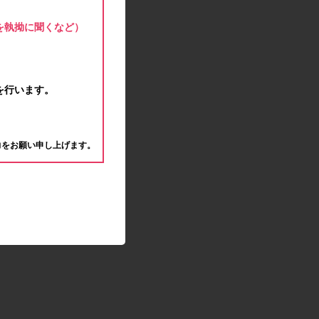
モラタメサイトのシステムメンテナンスによる一
部サービス停止のお知らせ
を執拗に聞くなど）
2020.04.22
ゴールデンウィーク休業期間のお知らせ
2020.04.02
新型コロナウイルス対策の影響につきまして
を行います。
2020.02.10
モラタメサイトのシステムメンテナンスによる一
。
部サービス停止のお知らせ
力をお願い申し上げます。
2019.12.04
事務局休業のお知らせ
2019.12.03
コツコツ貯めるコーナー終了のお知らせ
2019.10.09
モラタメサイトのシステムメンテナンスによる一
部サービス停止のお知らせ
2019.09.28
アンケート回答時に繰り返しエラーが発生してい
る状況につきまして
2019.09.11
モラタメサイトのシステムメンテナンスによる一