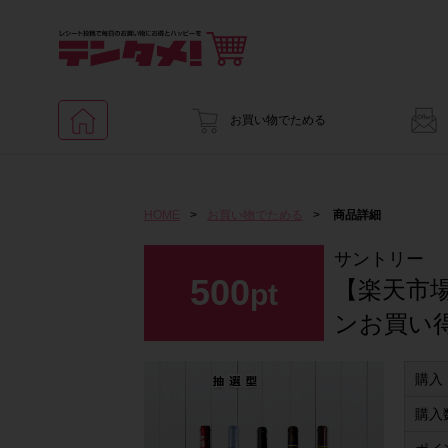
お買い物でためる
HOME
>
お買い物でためる
>
商品詳細
サントリー
500
【楽天市
pt
ンお買い
購入
購入