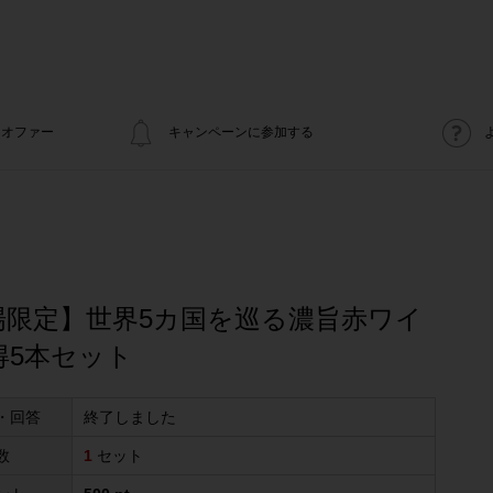
オファー
キャンペーンに参加する
場限定】世界5カ国を巡る濃旨赤ワイ
得5本セット
・回答
終了しました
数
1
セット