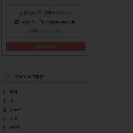
モラタメシステムメンテナンスによる一部サービ
ス停止のお知らせ
お持ちの ID で簡単ログイン
2022.12.15
事務局休業のお知らせ
Facebook
Yahoo! JAPAN ID
2022.12.08
> 簡単ログインとは？
【解消済み】yahoo簡単ログイン一時停止のお知
らせ
無料会員登録
2022.11.24
yahoo簡単ログイン一時停止のお知らせ
2022.08.29
モラタメサイトのシステムメンテナンスによる一
部サービス停止のお知らせ
ジャンルで探す
2022.08.01
事務局休業期間のお知らせ
飲料
2022.07.25
テンタメアプリのチェックイン機能終了(ガラポ
食品
ン、店長さん)のお知らせ
お菓子
2022.06.10
お酒
テンタメ事務局からのお願い
2022.04.22
調味料