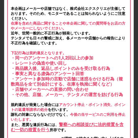
本企画はメーカーや店舗ではなく、株式会社エクスクリエが主催して
おります。そのため、モニターであることは知られないようにご注意
ください。
在庫を含めた商品に関することや本企画に関しての質問等をお店の方
やメーカーにしないでください。
近年、世間一般的に不正行為が頻発しています。
テンタメでも日々の警戒に加え、各メーカーや店舗からの報告により
不正行為を確認しています。
下記行為は規約違反となります。
・同一のアンケートへの1人2回以上の参加
・レシートの偽造や使い回し
・商品購入後、返品しポイントのみを受け取る行為
・事実と異なる虚偽のアンケート回答
・アンケート参加時の言動で店舗に迷惑をかける行為（複
数商品を全て別会計にする、在庫を執拗に聞くなど）
・店舗やメーカーへの直接の問い合わせ
・その他、店舗、メーカー、テンタメの運営を妨げる行為
規約違反が発覚した場合には
アカウント停止・ポイント消失、ポイン
トの返還等請求の処分
を行います。
謝礼の対象にならないだけでなく、
今後の当サービスのご利用を停止
いたします。
警察への相談並びに法的措置を含
また、悪質な違反行為には、
む一切の措置を行う
所存です。