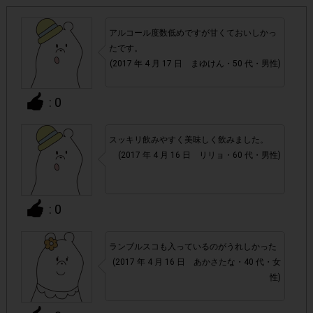
「抽選テンタメ」対象アンケート
・今回は
となります。
当選された方がご参
抽選用アンケートにご回答いただき、
アルコール度数低めですが甘くておいしかっ
加いただけます。
ご当選結果を確認してから商品のご購入
たです。
をしていただきますようお願いいたします。
(2017 年 4 月 17 日 まゆけん・50 代・男性)
アンケート回答締め切りの2017年4月17日(月)まで楽
・
: 0
天市場内の500円オフクーポンがご利用可能です。
詳し
くは本ページ内に記載されている、参加方法をご確認くださ
スッキリ飲みやすく美味しく飲みました。
い。
(2017 年 4 月 16 日 リリョ・60 代・男性)
2017年4月7日(金)～2017年4月17日(月)の間にご
・必ず
注文、アンケート回答を行ってください。お届け期間
: 0
は、ご注文から約1日～4日を予定しております。2017
年4月17日(月)までにアンケート回答ができるよう、余
ランブルスコも入っているのがうれしかった
裕をもってご注文ください。
(2017 年 4 月 16 日 あかさたな・40 代・女
性)
必ず、本ページに記載している、専用購入ページよ
・
り、購入してください。
本ページ上に記載している専用の