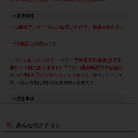
▼参加条件
・抽選用アンケートにご回答いただき、当選された方。
・20歳以上の成人
の方。
・ワイン&ワインセラー セラー専科楽天市場店(楽天市
場サイト内にあります)
「コスパ最高峰赤白ロゼ全部
で
入った泡6本ワインセット」
1セット
を
ご購入いただいた
方。※楽天市場は無料の会員登録が必要です。
▼注意事項
2017年3月17日(金)～2017年3月28日(火)
・前回
のアン
今回ご参加いただけま
ケートにご参加いただいた方も
す。
みんなのクチコミ