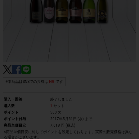
※本商品はSNSでの共有は
NG
です
購入・回答
終了しました
購入数
1
セット
ポイント
500 pt
ポイント付与
2017年5月31日 (水)
まで
商品単価目安
7,018 円 (税込)
※商品単価目安に対してポイントを設定しております。実際の販売価格は異な
る場合がございます。