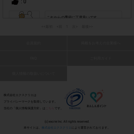
: 0
購入ページ以外で購入された場合はポイント付与対象外とな
ります。
これからの季節に丁度良いです。
(2017 年 4 月 16 日 三姉妹・50 代・女性)
必ず商品が到着し試飲した後、アンケート回答を行っ
<<最初
<前
1
次>
最後>>
・
てください。商品が到着する前に注文キャンセルをされ
た場合ポイント付与対象外となります。
会員規約
掲載をお考えの企業様へ
: 0
・今回ワイン&ワインセラー セラー専科楽天市場店での購入
FAQ
ご利用ガイド
1本あたり千円ちょっとで、このおいしさで
限定です。ワイン&ワインセラー セラー専科楽天市場店のご
あれば大満足です。
楽天市場(無料)
利用は
への会員登録が必要です。
個人情報の取扱いについて
(2017 年 4 月 16 日 30・50 代・女性)
・商品お届けの期間はお住まいの地域によって異なります。
: 0
(お届け期間は、ご注文から約1日～4日を予定しておりま
株式会社エクスクリエは
プライバシーマークを取得しています。
す。)
当社の「個人情報保護方針」は
こちら
です。
とても美味しいワインをこの価格で提供して
いただき満足です!
「コスパ最高峰赤白ロゼ全部入った
・今回の対象商品は
(c) excrie Inc. All rights reserved.
毎晩1本飲み切れる美味しさでリピートした
泡6本ワインセット」
です。その他商品をご購入いただい
本サイトは、
株式会社エクスクリエ
により運営されております。
いと思います!
ても、ポイント付与対象外となります。