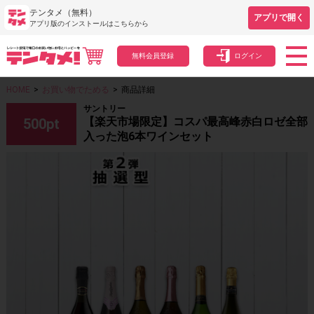
テンタメ（無料）
アプリで開く
アプリ版のインストールはこちらから
無料会員登録
ログイン
HOME
>
お買い物でためる
>
商品詳細
サントリー
【楽天市場限定】コスパ最高峰赤白ロゼ全部
500
pt
入った泡6本ワインセット