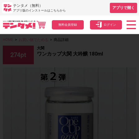
テンタメ（無料）
アプリで開く
アプリ版のインストールはこちらから
無料会員登録
ログイン
HOME
>
お買い物でためる
>
商品詳細
大関
ワンカップ大関 大吟醸 180ml
274
pt