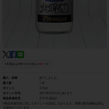
※本商品はSNSでの共有は
NG
です
購入・回答
終了しました
購入数
2
本
ポイント
274 pt
ポイント付与
2017年5月31日 (水)
まで
商品単価目安
279 円 (税込)
※商品単価目安に対してポイントを設定しております。実際の販売価格は異な
る場合がございます。