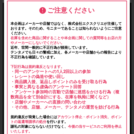
ご注意ください
本企画はメーカーや店舗ではなく、株式会社エクスクリエが主催して
おります。そのため、モニターであることは知られないようにご注意
ください。
在庫を含めた商品に関することや本企画に関しての質問等をお店の方
やメーカーにしないでください。
近年、世間一般的に不正行為が頻発しています。
テンタメでも日々の警戒に加え、各メーカーや店舗からの報告により
不正行為を確認しています。
下記行為は規約違反となります。
・同一のアンケートへの1人2回以上の参加
・レシートの偽造や使い回し
・商品購入後、返品しポイントのみを受け取る行為
・事実と異なる虚偽のアンケート回答
・アンケート参加時の言動で店舗に迷惑をかける行為（複
数商品を全て別会計にする、在庫を執拗に聞くなど）
・店舗やメーカーへの直接の問い合わせ
・その他、店舗、メーカー、テンタメの運営を妨げる行為
規約違反が発覚した場合には
アカウント停止・ポイント消失、ポイン
トの返還等請求の処分
を行います。
謝礼の対象にならないだけでなく、
今後の当サービスのご利用を停止
いたします。