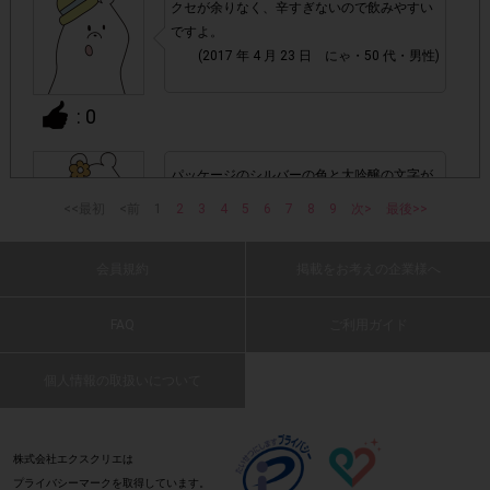
クセが余りなく、辛すぎないので飲みやすい
ですよ。
アカウントを停止
・悪質な投稿があった場合、
させていた
(2017 年 4 月 23 日 にゃ・50 代・男性)
だくこともあります。
: 0
・スマートフォン、携帯電話、タブレットPCにつきまし
て、機種によってはアンケートに回答できない場合がござい
ます。
パッケージのシルバーの色と大吟醸の文字が
目立ってスグに見つけられました。大吟醸は
<<最初
<前
1
2
3
4
5
6
7
8
9
次>
最後>>
普段飲んでいるものより、やはり美味しかっ
▼ポイント付与対象外
たです。
上記参加条件(対象商品・回答期間・指定購入本数)以
・
会員規約
掲載をお考えの企業様へ
(2017 年 4 月 23 日 とも・50 代・女性)
: 0
外
でのご参加
FAQ
ご利用ガイド
日本酒が好きな人におすすめしたいです。
・ECサイトやネットスーパーでのご購入
(2017 年 4 月 23 日 みーくん・30 代・男性)
個人情報の取扱いについて
・購入できなかった/指定本数を購入できなかった場合
: 0
株式会社エクスクリエは
・他のサイトでの参加を含めて、1つのアンケートに対して
プライバシーマークを取得しています。