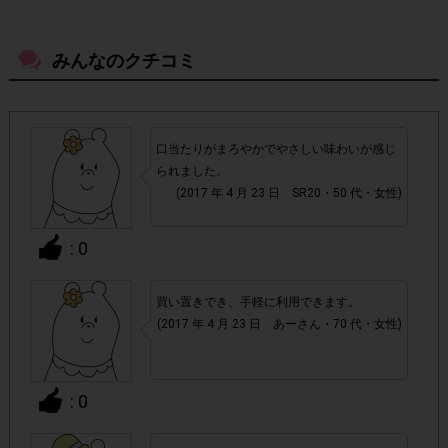
も、ポイント対象外となりますのでご注意ください。
みんなのクチコミ
2本
・ご購入本数は
です。2本に満たない数をご購入いただ
いた場合はポイント付与対象外となります。
・20歳以上の成人の方が対象です。
口当たりがまろやかでやさしい味わいが感じ
られました。
推奨チェーン以外の店舗でもご購入いただけます。
・
(2017 年 4 月 23 日 SR20・50 代・女性)
・店舗によって取扱いのない場合があります。予めご了承く
: 0
ださい。
買い置きでき、手軽に利用できます。
・参加(申し込み)を回答前にしていただければ、募集人数が
(2017 年 4 月 23 日 あーさん・70 代・女性)
上限に達しても、掲載期間内のアンケート回答が可能です。
: 0
・他サイトのテンタメを含め、1つのアンケートにつき1人1
回の参加とさせていただいております。