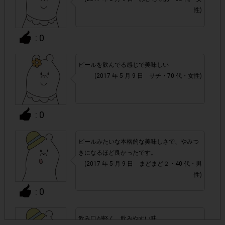
いた場合はポイント付与対象外となります。
性)
・20歳以上の成人の方が対象です。
: 0
・店舗によって取扱いのない場合があります。予めご了承く
ビールを飲んでる感じで美味しい
ださい。
(2017 年 5 月 9 日 サチ・70 代・女性)
・参加(申し込み)を回答前にしていただければ、募集人数が
上限に達しても、掲載期間内のアンケート回答が可能です。
: 0
・他サイトのテンタメを含め、1つのアンケートにつき1人1
ビールみたいな本格的な美味しさで、やみつ
回の参加とさせていただいております。
きになるほど良かったです。
(2017 年 5 月 9 日 まどまど２・40 代・男
性)
アカウントを停止
・悪質な投稿があった場合、
させていた
だくこともあります。
: 0
・スマートフォン、携帯電話、タブレットPCにつきまし
飲み口が軽く、飲みやすい味