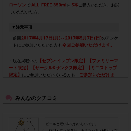
ローソン
ALL-FREE 350ml
5本
で
を
ご購入いただき、お試
しいただいた方。
▼注意事項
2017年4月17日(月)～2017年5月7日(日)
・前回
のアンケ
今回ご参加いただけます。
ートにご参加いただいた方も
【セブン-イレブン限定】【ファミリーマ
・現在掲載中の
ート限定】【サークルKサンクス限定】【ミニストップ
限定】
ご参加いただけま
にご参加いただいている方も、
す。
みんなのクチコミ
「ALL-FREE 250ml」や「ALL-FREE
・今回は
500ml」、その他シリーズ
ポイ
をご購入いただいても、
ント対象外
となりますのでご注意ください。
ビールと近い味でおいしいです。
5本
・ご購入本数は
です。5本に満たない数をご購入いただ
(2017 年 5 月 9 日 みさちゃあ・60 代・女