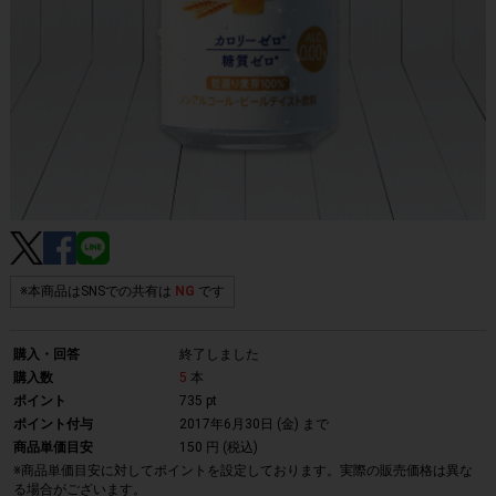
※本商品はSNSでの共有は
NG
です
購入・回答
終了しました
購入数
5
本
ポイント
735 pt
ポイント付与
2017年6月30日 (金)
まで
商品単価目安
150 円 (税込)
※商品単価目安に対してポイントを設定しております。実際の販売価格は異な
る場合がございます。