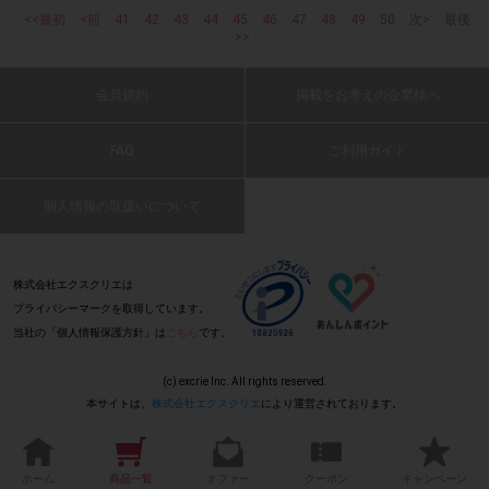
て、機種によってはアンケートに回答できない場合がござい
(2017 年 5 月 9 日 Oi・40 代・男性)
<<最初
<前
41
42
43
44
45
46
47
48
49
50
次>
最後
ます。
>>
▼ポイント付与対象外
: 0
会員規約
掲載をお考えの企業様へ
上記参加条件(対象商品・購入チェーン・回答期間・
・
FAQ
ご利用ガイド
ノンアルコールなのに飲みごたえ十分。
指定購入本数)以外
でのご参加
(2017 年 5 月 9 日 あかまた・40 代・男性)
個人情報の取扱いについて
・ECサイトやネットスーパーでのご購入
: 0
・購入できなかった/指定本数を購入できなかった場合
株式会社エクスクリエは
プライバシーマークを取得しています。
ノンアルコールビールでも、ビールを飲んで
当社の「個人情報保護方針」は
・他のサイトでの参加を含めて、1つのアンケートに対して
こちら
です。
いるような気になれました。
同じレシート画像が投稿されている場合
(2017 年 5 月 9 日 ちっくり・40 代・男性)
(c) excrie Inc. All rights reserved.
本サイトは、
株式会社エクスクリエ
により運営されております。
「チェーン名」「店舗名」「日付」
・レシート画像に
: 0
「対象商品名」「購入本数」
の全てが記載されていない場
合
ホーム
商品一覧
オファー
クーポン
キャンペーン
ビールに近い味がして美味しく頂けました