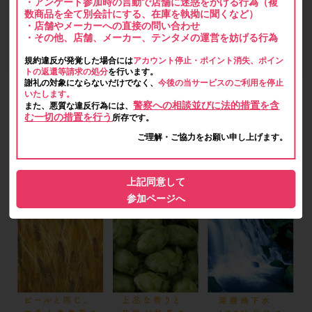
・アンケート参加時の言動で店舗に迷惑をかける行為（複
数商品を全て別会計にする、在庫を執拗に聞くなど）
・店舗やメーカーへの直接の問い合わせ
・その他、店舗、メーカー、テンタメの運営を妨げる行為
規約違反が発覚した場合には
アカウント停止・ポイント消失、ポイン
トの返還等請求の処分
を行います。
謝礼の対象にならないだけでなく、
今後の当サービスのご利用を停止
いたします。
警察への相談並びに法的措置を含
また、悪質な違反行為には、
む一切の措置を行う
所存です。
ご理解・ご協力をお願い申し上げます。
上記同意して
参加ページへ