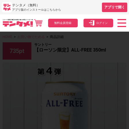
テンタメ（無料）
アプリで開く
アプリ版のインストールはこちらから
無料会員登録
ログイン
HOME
>
お買い物でためる
>
商品詳細
サントリー
【ローソン限定】ALL-FREE 350ml
735
pt