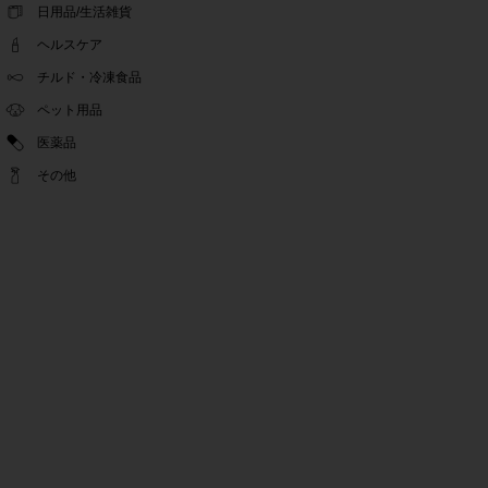
ゴールデンウィーク休業期間のお知らせ
日用品/生活雑貨
2022.04.14
ヘルスケア
問い合わせチャット機能復旧のお知らせ
2022.04.07
チルド・冷凍食品
問い合わせチャット機能の不具合につきまして
ペット用品
2022.03.24
医薬品
Pex交換の再開のお知らせ
2022.03.22
その他
PeX交換停止のお知らせ
2022.01.12
Pex交換の再開のお知らせ
2022.01.05
PeX交換停止のお知らせ
2021.12.16
事務局休業のお知らせ
2021.08.02
事務局休業のお知らせ
2021.04.27
ゴールデンウィーク休業期間のお知らせ
2021.01.25
テンタメ事務局からのお願い