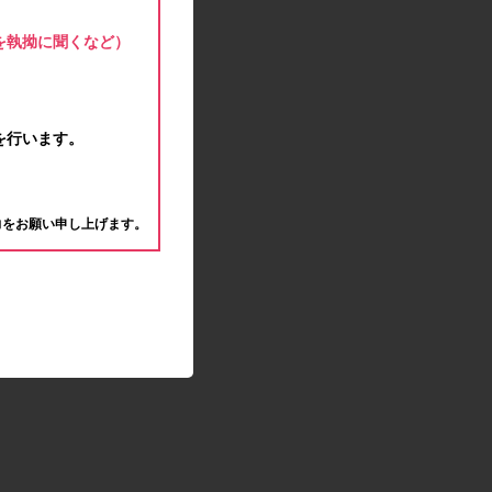
モラタメサイトのシステムメンテナンスによる一
部サービス停止のお知らせ
を執拗に聞くなど）
2020.04.22
ゴールデンウィーク休業期間のお知らせ
2020.04.02
新型コロナウイルス対策の影響につきまして
を行います。
2020.02.10
モラタメサイトのシステムメンテナンスによる一
。
部サービス停止のお知らせ
力をお願い申し上げます。
2019.12.04
事務局休業のお知らせ
2019.12.03
コツコツ貯めるコーナー終了のお知らせ
2019.10.09
モラタメサイトのシステムメンテナンスによる一
部サービス停止のお知らせ
2019.09.28
アンケート回答時に繰り返しエラーが発生してい
る状況につきまして
2019.09.11
モラタメサイトのシステムメンテナンスによる一