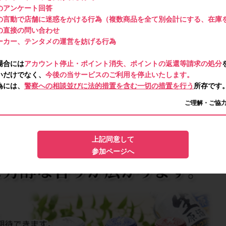
のアンケート回答
の言動で店舗に迷惑をかける行為（複数商品を全て別会計にする、在庫
の直接の問い合わせ
ーカー、テンタメの運営を妨げる行為
場合には
アカウント停止・ポイント消失、ポイントの返還等請求の処分
いだけでなく、
今後の当サービスのご利用を停止いたします。
為には、
警察への相談並びに法的措置を含む一切の措置を行う
所存です
ご理解・ご協
上記同意して
参加ページへ