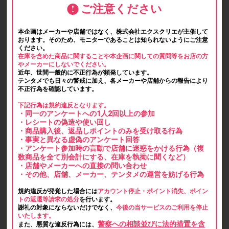
ご注意ください
本企画はメーカーや店舗ではなく、株式会社エクスクリエが主催して
おります。そのため、モニターであることは知られないようにご注意
ください。
在庫を含めた商品に関することや本企画に関しての質問等をお店の方
やメーカーにしないでください。
近年、世間一般的に不正行為が頻発しています。
テンタメでも日々の警戒に加え、各メーカーや店舗からの報告により
不正行為を確認しています。
下記行為は規約違反となります。
・同一のアンケートへの1人2回以上の参加
・レシートの偽造や使い回し
・商品購入後、返品しポイントのみを受け取る行為
・事実と異なる虚偽のアンケート回答
・アンケート参加時の言動で店舗に迷惑をかける行為（複
数商品を全て別会計にする、在庫を執拗に聞くなど）
・店舗やメーカーへの直接の問い合わせ
・その他、店舗、メーカー、テンタメの運営を妨げる行為
規約違反が発覚した場合には
アカウント停止・ポイント消失、ポイン
トの返還等請求の処分
を行います。
謝礼の対象にならないだけでなく、
今後の当サービスのご利用を停止
いたします。
警察への相談並びに法的措置を含
また、悪質な違反行為には、