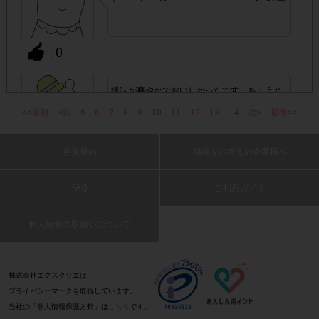
・他のサイトでの参加を含めて、1つのアンケートに対して
同じレシート画像が投稿されている場合
: 0
「チェーン名」「店舗名」「日付」
・レシート画像に
「対象商品名」「購入数」
の全てが記載されていない場合
後味が爽やかでおいしかったです。ちょうど
いいサイズでした。
<<最初
<前
5
6
7
8
9
10
11
12
13
14
次>
最後>>
▼レシート画像について
(2017 年 11 月 29 日 ヒロッシー・40 代・
男性)
画像は、1つのアンケートにつき必ず1枚でお送りくだ
・
会員規約
掲載をお考えの企業様へ
さい。
: 0
2枚目以降はファイルが上書きされます。
FAQ
ご利用ガイド
・画像は、jpg、jpeg、pngの拡張子で送ってください。
カルピスに近い感じですっきりとした味わい
でした。脂肪ゼロなのでダイエットをしてい
個人情報の取扱いについて
る人も気軽に飲めると思います。
・レシートが長くなり、全体を撮影すると文字が見えにくく
(2017 年 11 月 29 日 黒猫屋・40 代・女性)
「チェーン名」「店舗名」「日
なってしまう場合は、
: 0
付」「対象商品名」「購入数」
レシー
が確認できるよう
株式会社エクスクリエは
トを折り曲げ、撮影してください。
プライバシーマークを取得しています。
当社の「個人情報保護方針」は
こちら
です。
すっきりしていておいしかったのでまた購入