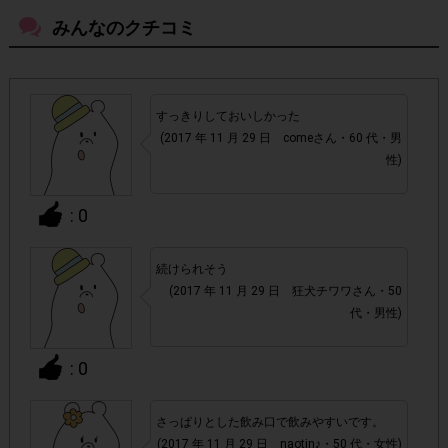
回の参加とさせていただいております。
みんなのクチコミ
アカウントを停止
・悪質な投稿があった場合、
させていた
だくこともあります。
すっきりしておいしかった
・スマートフォン、携帯電話、タブレットPCにつきまし
(2017 年 11 月 29 日 comeさん・60 代・男
て、機種によってはアンケートに回答できない場合がござい
性)
ます。
: 0
▼ポイント付与対象外
上記参加条件(対象商品・購入チェーン・回答期間・
続けられそう
・
(2017 年 11 月 29 日 狂犬チワワさん・50
指定購入数)以外
でのご参加
代・男性)
・ECサイトやネットスーパーでのご購入
: 0
・購入できなかった/指定個数を購入できなかった場合
さっぱりとした飲み口で飲みやすいです。
(2017 年 11 月 29 日 naotin♪・50 代・女性)