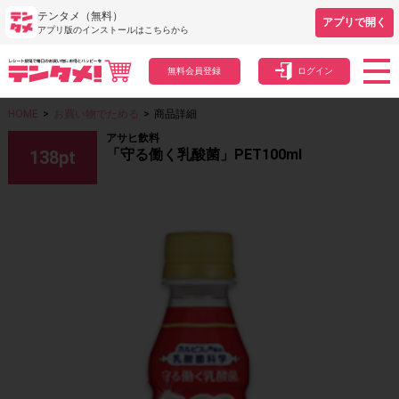
テンタメ（無料）
アプリで開く
アプリ版のインストールはこちらから
無料会員登録
ログイン
HOME
>
お買い物でためる
>
商品詳細
アサヒ飲料
「守る働く乳酸菌」PET100ml
138
pt