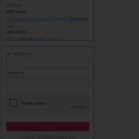
お知らせ
2025.10.02
システムメンテナンスによるサービス復旧のお知
らせ
2025.09.26
ポイント有効期限延長のお知らせ
2025.09.09
システムメンテナンスによるサービス一時停止の
メールアドレス
お知らせ
2025.06.05
ｘ(旧Twitter)での「簡単ログイン」停止のお知ら
パスワード
せ
2023.12.21
事務局休業期間につきまして
2023.04.21
【ゴールデンウィーク休業期間につきまして】
2023.02.14
システムメンテナンスによるサービス一時停止の
ログイン
お知らせ
2022.12.28
> パスワードを忘れた方はこちら