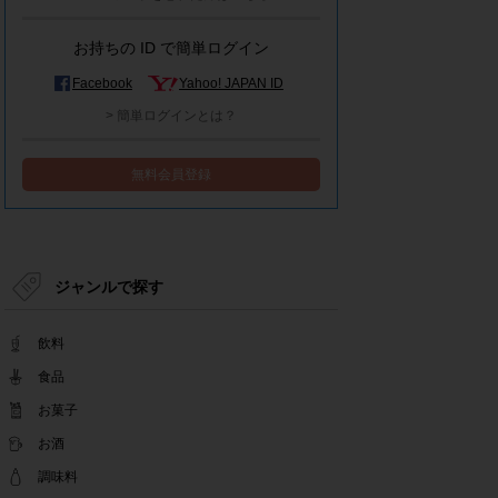
モラタメシステムメンテナンスによる一部サービ
ス停止のお知らせ
お持ちの ID で簡単ログイン
2022.12.15
事務局休業のお知らせ
Facebook
Yahoo! JAPAN ID
2022.12.08
> 簡単ログインとは？
【解消済み】yahoo簡単ログイン一時停止のお知
らせ
無料会員登録
2022.11.24
yahoo簡単ログイン一時停止のお知らせ
2022.08.29
モラタメサイトのシステムメンテナンスによる一
部サービス停止のお知らせ
ジャンルで探す
2022.08.01
事務局休業期間のお知らせ
飲料
2022.07.25
テンタメアプリのチェックイン機能終了(ガラポ
食品
ン、店長さん)のお知らせ
お菓子
2022.06.10
お酒
テンタメ事務局からのお願い
2022.04.22
調味料