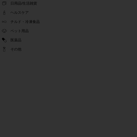
ゴールデンウィーク休業期間のお知らせ
日用品/生活雑貨
2022.04.14
ヘルスケア
問い合わせチャット機能復旧のお知らせ
2022.04.07
チルド・冷凍食品
問い合わせチャット機能の不具合につきまして
ペット用品
2022.03.24
医薬品
Pex交換の再開のお知らせ
2022.03.22
その他
PeX交換停止のお知らせ
2022.01.12
Pex交換の再開のお知らせ
2022.01.05
PeX交換停止のお知らせ
2021.12.16
事務局休業のお知らせ
2021.08.02
事務局休業のお知らせ
2021.04.27
ゴールデンウィーク休業期間のお知らせ
2021.01.25
テンタメ事務局からのお願い