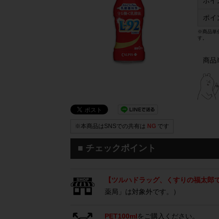
ポイ
ポイ
※商品単
す。
商品
※本商品はSNSでの共有は
NG
です
■ チェックポイント
【ツルハドラッグ、くすりの福太郎
薬局」は対象外です。）
PET100ml
をご購入ください。