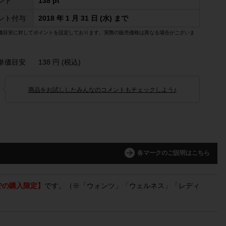
ント
138 pt
ント付与
2018 年 1 月 31 日 (水) まで
価目安に対してポイントを設定しております。実際の販売価格は異なる場合がございま
単価目安
138 円 (税込)
商品をお試ししたみんなのコメントもチェックしよう♪
各マークのご説明はこちら
での購入限定】
です。（※「ウォンツ」「ウェルネス」「レディ