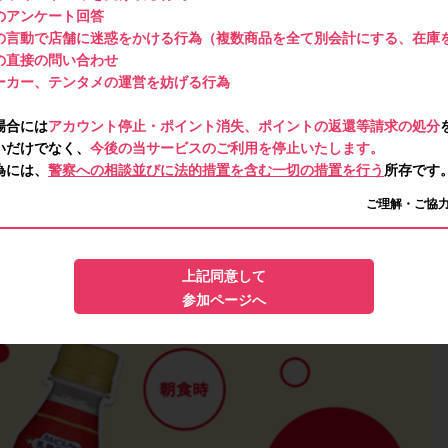
のアンケート回答
の言動で店舗に迷惑をかける行為（複数商品を全て別会計にする、在庫
の直接の問い合わせ
ーカー、テンタメの運営を妨げる行為
場合には
アカウント停止・ポイント消失、ポイントの返還等請求の処分
いだけでなく、
今後の当サービスのご利用を停止いたします。
為には、
警察への相談並びに法的措置を含む一切の措置を行う
所存です
ご理解・ご協
上記同意して
参加ページへ