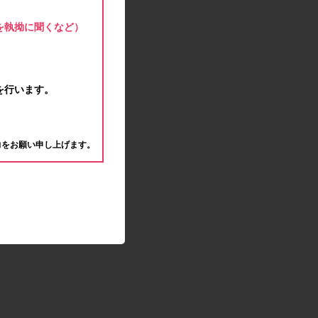
モラタメサイトのシステムメンテナンスによる一
部サービス停止のお知らせ
を執拗に聞くなど）
2020.04.22
ゴールデンウィーク休業期間のお知らせ
2020.04.02
新型コロナウイルス対策の影響につきまして
を行います。
2020.02.10
モラタメサイトのシステムメンテナンスによる一
。
部サービス停止のお知らせ
力をお願い申し上げます。
2019.12.04
事務局休業のお知らせ
2019.12.03
コツコツ貯めるコーナー終了のお知らせ
2019.10.09
モラタメサイトのシステムメンテナンスによる一
部サービス停止のお知らせ
2019.09.28
アンケート回答時に繰り返しエラーが発生してい
る状況につきまして
2019.09.11
モラタメサイトのシステムメンテナンスによる一