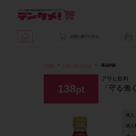
お買い物でためる
HOME
>
お買い物でためる
>
商品詳細
アサヒ飲料
138
「守る働く
pt
購入
購入