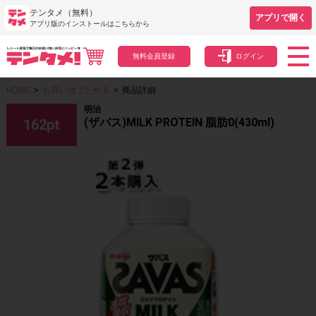
テンタメ（無料）
アプリで開く
アプリ版のインストールはこちらから
無料会員登録
ログイン
HOME
>
お買い物でためる
>
商品詳細
明治
(ザバス)MILK PROTEIN 脂肪0(430ml)
162
pt