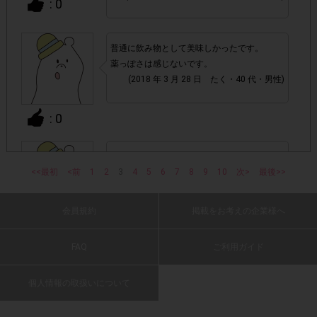
: 0
・参加(申し込み)を回答前にしていただければ、募集人数が
上限に達しても、掲載期間内のアンケート回答が可能です。
普通に飲み物として美味しかったです。
薬っぽさは感じないです。
・他サイトのテンタメを含め、1つのアンケートにつき1人1
(2018 年 3 月 28 日 たく・40 代・男性)
回の参加とさせていただいております。
: 0
アカウントを停止
・悪質な投稿があった場合、
させていた
だくこともあります。
適量のプロテインを運動後手軽に摂取できる
<<最初
<前
1
2
のでオススメです。
3
4
5
6
7
8
9
10
次>
最後>>
(2018 年 3 月 28 日 met・50 代・男性)
・スマートフォン、携帯電話、タブレットPCにつきまし
て、機種によってはアンケートに回答できない場合がござい
会員規約
掲載をお考えの企業様へ
ます。
: 0
FAQ
ご利用ガイド
▼ポイント付与対象外
飲みやすい味でまた購入したいです。
(2018 年 3 月 28 日 あっち・30 代・女性)
個人情報の取扱いについて
上記参加条件(対象商品・購入チェーン・回答期間・
・
指定購入数)以外
でのご参加