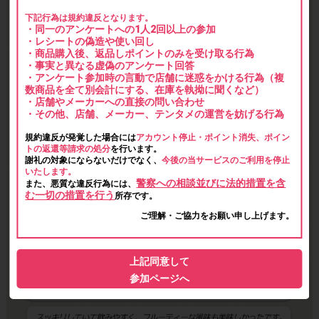
下記行為は規約違反となります。
・同一のアンケートへの1人2回以上の参加
・レシートの偽造や使い回し
・商品購入後、返品しポイントのみを受け取る行為
・事実と異なる虚偽のアンケート回答
・アンケート参加時の言動で店舗に迷惑をかける行為（複
数商品を全て別会計にする、在庫を執拗に聞くなど）
・店舗やメーカーへの直接の問い合わせ
・その他、店舗、メーカー、テンタメの運営を妨げる行為
規約違反が発覚した場合には
アカウント停止・ポイント消失、ポイン
トの返還等請求の処分
を行います。
謝礼の対象にならないだけでなく、
今後の当サービスのご利用を停止
いたします。
警察への相談並びに法的措置を含
また、悪質な違反行為には、
む一切の措置を行う
所存です。
ご理解・ご協力をお願い申し上げます。
上記同意して
参加ページへ