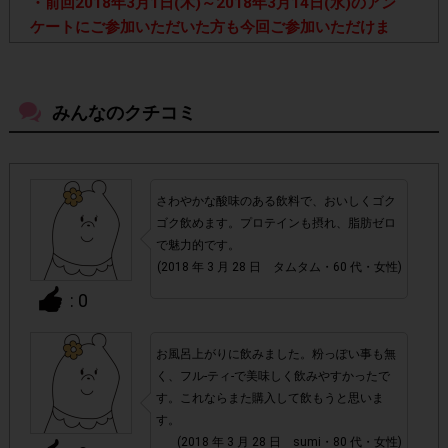
・前回2018年3月1日(木)～2018年3月14日(水)のアン
ケートにご参加いただいた方も今回ご参加いただけま
す。
【セブンイレブン、ファミリーマート、ファミ
・今回は
みんなのクチコミ
マ!!、TOMONY、ローソン、ナチュラルローソン、サー
クルKサンクス、ミニストップ、cisca、デイリーヤマ
ザキ、ニューヤマザキデイリーストア、Yショップ、ポ
プラ、生活彩家、NEWDAYS】
です。こちら以外でご購入
さわやかな酸味のある飲料で、おいしくゴク
ゴク飲めます。プロテインも摂れ、脂肪ゼロ
いただいてもポイント付与対象外となります。
で魅力的です。
(2018 年 3 月 28 日 タムタム・60 代・女性)
「(ザバス)MILK PROTEIN 脂肪
・今回の対象商品は
: 0
0(430ml)」
「(ザバス)MILK PROTEIN
です。
(200ml)」などの同じ商品のサイズ違い
をご購入いただ
いても、 ポイント対象外となりますのでご注意ください。
お風呂上がりに飲みました。粉っぽい事も無
く、フル-ティ-で美味しく飲みやすかったで
す。これならまた購入して飲もうと思いま
・店舗によって取扱いのない場合があります。予めご了承く
す。
ださい。
(2018 年 3 月 28 日 sumi・80 代・女性)