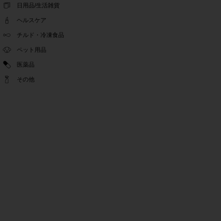
ゴールデンウィーク休業期間のお知らせ
日用品/生活雑貨
2022.04.14
ヘルスケア
問い合わせチャット機能復旧のお知らせ
2022.04.07
チルド・冷凍食品
問い合わせチャット機能の不具合につきまして
ペット用品
2022.03.24
医薬品
Pex交換の再開のお知らせ
2022.03.22
その他
PeX交換停止のお知らせ
2022.01.12
Pex交換の再開のお知らせ
2022.01.05
PeX交換停止のお知らせ
2021.12.16
事務局休業のお知らせ
2021.08.02
事務局休業のお知らせ
2021.04.27
ゴールデンウィーク休業期間のお知らせ
2021.01.25
テンタメ事務局からのお願い