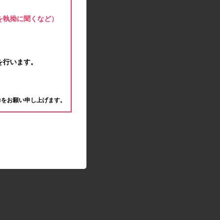
モラタメサイトのシステムメンテナンスによる一
部サービス停止のお知らせ
を執拗に聞くなど）
2020.04.22
ゴールデンウィーク休業期間のお知らせ
2020.04.02
新型コロナウイルス対策の影響につきまして
を行います。
2020.02.10
モラタメサイトのシステムメンテナンスによる一
。
部サービス停止のお知らせ
力をお願い申し上げます。
2019.12.04
事務局休業のお知らせ
2019.12.03
コツコツ貯めるコーナー終了のお知らせ
2019.10.09
モラタメサイトのシステムメンテナンスによる一
部サービス停止のお知らせ
2019.09.28
アンケート回答時に繰り返しエラーが発生してい
る状況につきまして
2019.09.11
モラタメサイトのシステムメンテナンスによる一