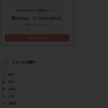
モラタメシステムメンテナンスによる一部サービ
ス停止のお知らせ
お持ちの ID で簡単ログイン
2022.12.15
事務局休業のお知らせ
Facebook
Yahoo! JAPAN ID
2022.12.08
> 簡単ログインとは？
【解消済み】yahoo簡単ログイン一時停止のお知
らせ
無料会員登録
2022.11.24
yahoo簡単ログイン一時停止のお知らせ
2022.08.29
モラタメサイトのシステムメンテナンスによる一
部サービス停止のお知らせ
ジャンルで探す
2022.08.01
事務局休業期間のお知らせ
飲料
2022.07.25
テンタメアプリのチェックイン機能終了(ガラポ
食品
ン、店長さん)のお知らせ
お菓子
2022.06.10
お酒
テンタメ事務局からのお願い
2022.04.22
調味料