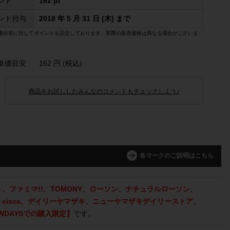
ント
162 pt
ント付与
2018 年 5 月 31 日 (木) まで
価目安に対してポイントを設定しております。実際の販売価格は異なる場合がございま
単価目安
162 円 (税込)
商品をお試ししたみんなのコメントもチェックしよう♪
各マークのご説明はこちら
、ファミマ!!、TOMONY、ローソン、ナチュラルローソン、
cisca、デイリーヤマザキ、ニューヤマザキデイリーストア、
DAYSでの購入限定】
です。