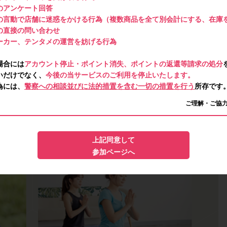
のアンケート回答
の言動で店舗に迷惑をかける行為（複数商品を全て別会計にする、在庫
の直接の問い合わせ
ーカー、テンタメの運営を妨げる行為
場合には
アカウント停止・ポイント消失、ポイントの返還等請求の処分
いだけでなく、
今後の当サービスのご利用を停止いたします。
為には、
警察への相談並びに法的措置を含む一切の措置を行う
所存です
ご理解・ご協
上記同意して
参加ページへ