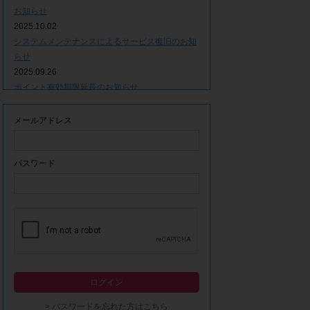
お知らせ
2025.10.02
システムメンテナンスによるサービス復旧のお知
らせ
2025.09.26
ポイント有効期限延長のお知らせ
2025.09.09
システムメンテナンスによるサービス一時停止の
メールアドレス
お知らせ
2025.06.05
ｘ(旧Twitter)での「簡単ログイン」停止のお知ら
パスワード
せ
2023.12.21
事務局休業期間につきまして
2023.04.21
【ゴールデンウィーク休業期間につきまして】
2023.02.14
システムメンテナンスによるサービス一時停止の
ログイン
お知らせ
2022.12.28
> パスワードを忘れた方はこちら