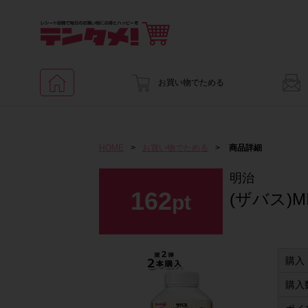
お買い物でためる
HOME
>
お買い物でためる
>
商品詳細
明治
162
(ザバス)MI
pt
購入
購入