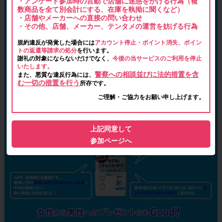
・アンケート参加時の言動で店舗に迷惑をかける行為（複
数商品を全て別会計にする、在庫を執拗に聞くなど）
・店舗やメーカーへの直接の問い合わせ
・その他、店舗、メーカー、テンタメの運営を妨げる行為
規約違反が発覚した場合には
アカウント停止・ポイント消失、ポイン
トの返還等請求の処分
を行います。
謝礼の対象にならないだけでなく、
今後の当サービスのご利用を停止
いたします。
警察への相談並びに法的措置を含
また、悪質な違反行為には、
む一切の措置を行う
所存です。
ご理解・ご協力をお願い申し上げます。
上記同意して
参加ページへ