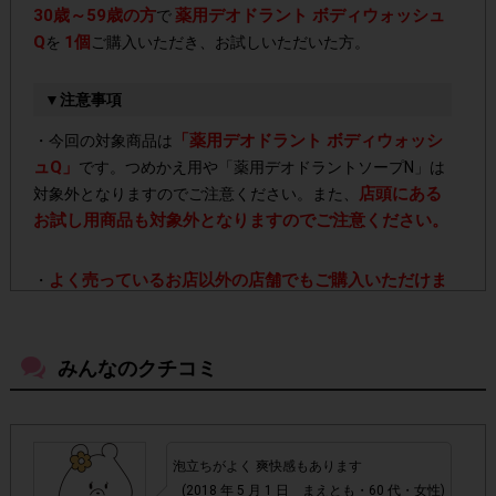
30歳～59歳の方
薬用デオドラント ボディウォッシュ
で
Q
1個
を
ご購入いただき、お試しいただいた方。
▼注意事項
「薬用デオドラント ボディウォッシ
・今回の対象商品は
ュQ」
です。つめかえ用や「薬用デオドラントソープN」は
店頭にある
対象外となりますのでご注意ください。また、
お試し用商品も対象外となりますのでご注意ください。
よく売っているお店以外の店舗でもご購入いただけま
・
す。
みんなのクチコミ
・店舗によって取扱いのない場合があります。予めご了承く
ださい。
・参加(申し込み)を回答前にしていただければ、募集人数が
泡立ちがよく 爽快感もあります
上限に達しても、掲載期間内のアンケート回答が可能です。
(2018 年 5 月 1 日 まえとも・60 代・女性)