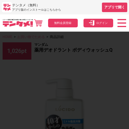
テンタメ（無料）
アプリで開く
アプリ版のインストールはこちらから
無料会員登録
ログイン
HOME
>
お買い物でためる
>
商品詳細
マンダム
薬用デオドラント ボディウォッシュQ
1,026
pt