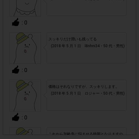
・他サイトのテンタメを含め、1つのアンケートにつき1人1
回の参加とさせていただいております。
: 0
アカウントを停止
・悪質な投稿があった場合、
させていた
スッキリだけ潤いも残ってる
だくこともあります。
(2018 年 5 月 1 日 l8nhni34・50 代・男性)
・スマートフォン、携帯電話、タブレットPCにつきまし
て、機種によってはアンケートに回答できない場合がござい
: 0
ます。
価格はそれなりですが、スッキリします。
▼ポイント付与対象外
(2018 年 5 月 1 日 ロジャー・50 代・男性)
上記参加条件(対象商品・回答期間・指定購入数)以外
・
でのご参加
: 0
・ECサイトやネットスーパーでのご購入
これから加齢臭に悩ませる時期となりますの