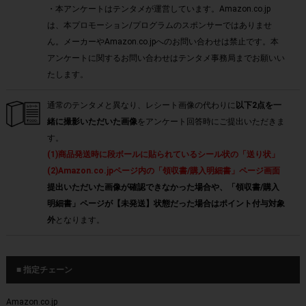
・本アンケートはテンタメが運営しています。Amazon.co.jp
は、本プロモーション/プログラムのスポンサーではありませ
ん。メーカーやAmazon.co.jpへのお問い合わせは禁止です。本
アンケートに関するお問い合わせはテンタメ事務局までお願いい
たします。
通常のテンタメと異なり、レシート画像の代わりに
以下2点を一
緒に撮影いただいた画像
をアンケート回答時にご提出いただきま
す。
(1)商品発送時に段ボールに貼られているシール状の「送り状」
(2)Amazon.co.jpページ内の「領収書/購入明細書」ページ画面
提出いただいた画像が確認できなかった場合や、「領収書/購入
明細書」ページが【未発送】状態だった場合はポイント付与対象
外
となります。
■ 指定チェーン
Amazon.co.jp