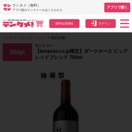
テンタメ（無料）
アプリで開く
アプリ版のインストールはこちらから
無料会員登録
ログイン
HOME
>
お買い物でためる
>
商品詳細
サントリー
【Amazon.co.jp限定】ダークホース ビッグ
500
pt
レッドブレンド 750ml