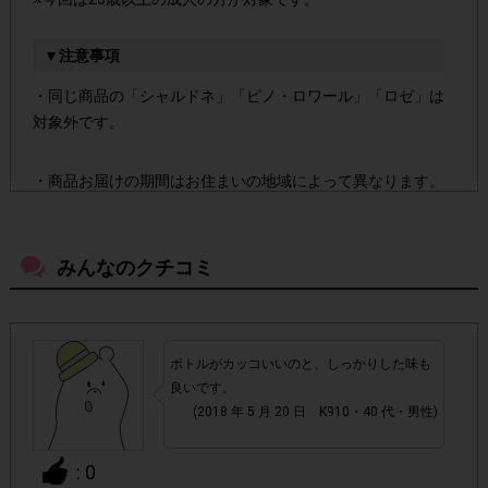
▼注意事項
・同じ商品の「シャルドネ」「ピノ・ロワール」「ロゼ」は
対象外です。
・商品お届けの期間はお住まいの地域によって異なります。
2018年5月7日(月)
注文ページにてお届け期間を確認し、
～2018年5月20日(日)
の間にご注文、アンケート回答を行
ってください。
みんなのクチコミ
本ページに記載しているAmazon.co.jp専用購入ペー
・
ジの、販売元がAmazon.co.jpのカートから購入してく
ボトルがカッコいいのと、しっかりした味も
ださい。左記条件以外でのご購入の場合はポイント付与
良いです。
対象外となります。
(2018 年 5 月 20 日 K910・40 代・男性)
必ず商品が到着し試飲された後、アンケート回答を行
・
: 0
ってください。商品が到着する前に注文キャンセルをさ