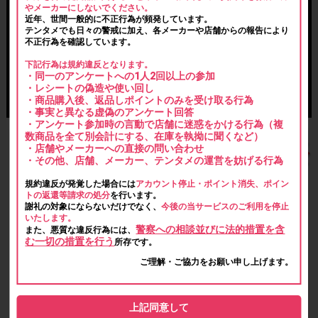
やメーカーにしないでください。
近年、世間一般的に不正行為が頻発しています。
テンタメでも日々の警戒に加え、各メーカーや店舗からの報告により
不正行為を確認しています。
下記行為は規約違反となります。
・同一のアンケートへの1人2回以上の参加
・レシートの偽造や使い回し
・商品購入後、返品しポイントのみを受け取る行為
・事実と異なる虚偽のアンケート回答
・アンケート参加時の言動で店舗に迷惑をかける行為（複
数商品を全て別会計にする、在庫を執拗に聞くなど）
・店舗やメーカーへの直接の問い合わせ
・その他、店舗、メーカー、テンタメの運営を妨げる行為
規約違反が発覚した場合には
アカウント停止・ポイント消失、ポイン
トの返還等請求の処分
を行います。
謝礼の対象にならないだけでなく、
今後の当サービスのご利用を停止
いたします。
警察への相談並びに法的措置を含
また、悪質な違反行為には、
む一切の措置を行う
所存です。
ご理解・ご協力をお願い申し上げます。
上記同意して