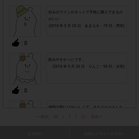
れた場合ポイント付与対象外となります。
好みのワインがネットで手軽に購入できるの
がいい
商品
・通常のテンタメと異なり、レシート画像の代わりに
(2018 年 5 月 20 日 あまユキ・70 代・男性)
発送時に段ボールに貼られているシール状の「送り状」
と、Amazon.co.jpページ内の「領収書/購入明細書」ペ
: 0
ージ画面を一緒に撮影いただいた画像
をアンケート回答
時に提出いただきます。提出いただいた画像が確認できなか
った場合や、「領収書/購入明細書」ページが【未発送】状
飲みやすかったです。
(2018 年 5 月 20 日 りんご・50 代・女性)
態だった場合は、ポイント付与対象外となります。
・商品単価目安につきましては、あくまでも目安の価格とな
: 0
実際の購入価格につきましては、変動する可能
ります。
性がございますのでAmazon.co.jpページ上の価格をご
確認ください。また、付与されるポイントは一律です。
値段の割にはおいしくて、またリピートした
いと思いました
<<最初
<前
1
2
3
次>
最後>>
(2018 年 5 月 20 日 lavenus・50 代・女性)
・今回はAmazon.co.jpでの購入限定です。Amazon.co.jpの
Amazon.co.jp(無料)
ご利用は
への会員登録が必要です。
会員規約
掲載をお考えの企業様へ
: 0