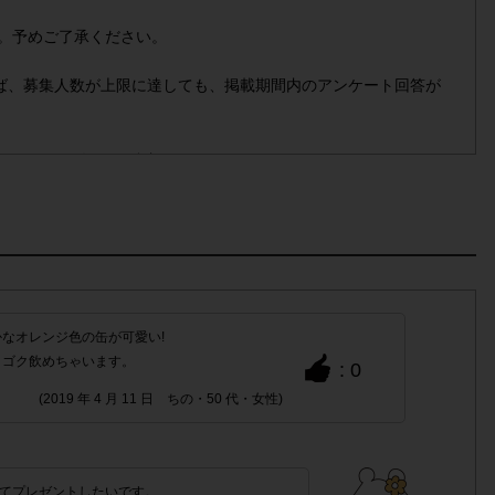
。予めご了承ください。
れば、募集人数が上限に達しても、掲載期間内のアンケート回答が
ートにつき1人1回の参加とさせていただいております。
停止
させていただくこともあります。
Cにつきまして、機種によってはアンケートに回答できない場合
なオレンジ色の缶が可愛い!
クゴク飲めちゃいます。
: 0
定購入数)以外
でのご参加
(2019 年 4 月 11 日 ちの・50 代・女性)
かった場合
てプレゼントしたいです。