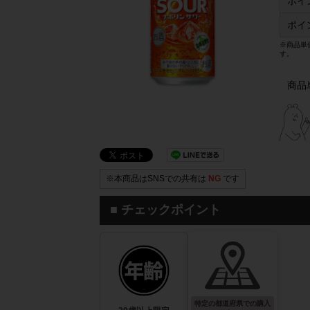
ポイ
ポイ
※商品単
す。
商品
※本商品はSNSでの共有は
NG
です
■ チェックポイント
特定の都道府県での購入