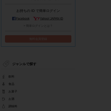
モラタメシステムメンテナンスによる一部サービ
ス停止のお知らせ
お持ちの ID で簡単ログイン
2022.12.15
事務局休業のお知らせ
Facebook
Yahoo! JAPAN ID
2022.12.08
> 簡単ログインとは？
【解消済み】yahoo簡単ログイン一時停止のお知
らせ
無料会員登録
2022.11.24
yahoo簡単ログイン一時停止のお知らせ
2022.08.29
モラタメサイトのシステムメンテナンスによる一
部サービス停止のお知らせ
ジャンルで探す
2022.08.01
事務局休業期間のお知らせ
飲料
2022.07.25
テンタメアプリのチェックイン機能終了(ガラポ
食品
ン、店長さん)のお知らせ
お菓子
2022.06.10
お酒
テンタメ事務局からのお願い
2022.04.22
調味料