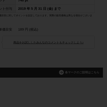
ント
740 pt
ント付与
2019 年 5 月 31 日 (金) まで
価目安に対してポイントを設定しております。実際の販売価格は異なる場合がございま
単価目安
189 円 (税込)
商品をお試ししたみんなのコメントもチェックしよう♪
各マークのご説明はこちら