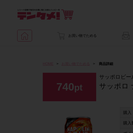
お買い物でためる
HOME
>
お買い物でためる
>
商品詳細
サッポロビー
740
サッポロ
pt
購入
購入