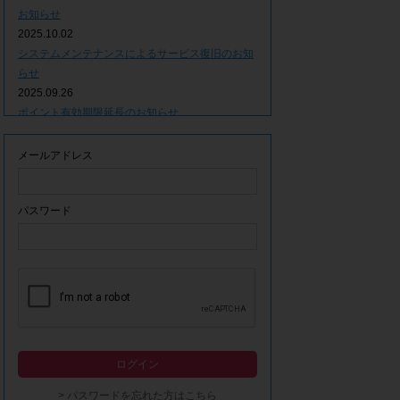
お知らせ
2025.10.02
システムメンテナンスによるサービス復旧のお知
らせ
2025.09.26
ポイント有効期限延長のお知らせ
2025.09.09
システムメンテナンスによるサービス一時停止の
メールアドレス
お知らせ
2025.06.05
ｘ(旧Twitter)での「簡単ログイン」停止のお知ら
パスワード
せ
2023.12.21
事務局休業期間につきまして
2023.04.21
【ゴールデンウィーク休業期間につきまして】
2023.02.14
システムメンテナンスによるサービス一時停止の
ログイン
お知らせ
2022.12.28
> パスワードを忘れた方はこちら