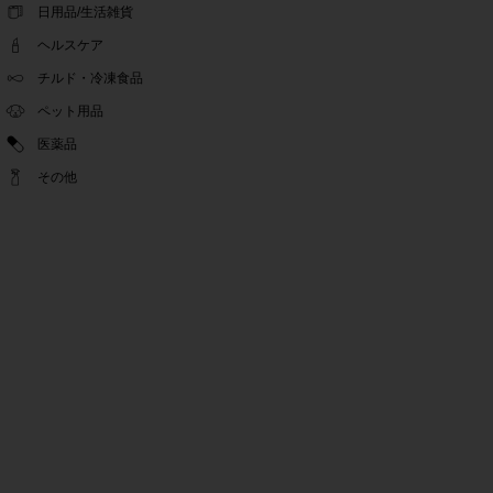
ゴールデンウィーク休業期間のお知らせ
日用品/生活雑貨
2022.04.14
ヘルスケア
問い合わせチャット機能復旧のお知らせ
2022.04.07
チルド・冷凍食品
問い合わせチャット機能の不具合につきまして
ペット用品
2022.03.24
医薬品
Pex交換の再開のお知らせ
2022.03.22
その他
PeX交換停止のお知らせ
2022.01.12
Pex交換の再開のお知らせ
2022.01.05
PeX交換停止のお知らせ
2021.12.16
事務局休業のお知らせ
2021.08.02
事務局休業のお知らせ
2021.04.27
ゴールデンウィーク休業期間のお知らせ
2021.01.25
テンタメ事務局からのお願い