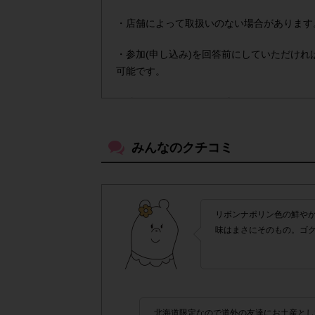
・店舗によって取扱いのない場合があります
・参加(申し込み)を回答前にしていただけ
可能です。
・他サイトのテンタメを含め、1つのアンケ
アカウントを
・悪質な投稿があった場合、
みんなのクチコミ
・スマートフォン、携帯電話、タブレットP
がございます。
▼ポイント付与対象外
リボンナポリン色の鮮やか
味はまさにそのもの。ゴ
上記参加条件(対象商品・回答期間・指
・
・ECサイトやネットスーパーでのご購入
・購入できなかった/指定個数を購入できな
北海道限定なので道外の友達にお土産とし