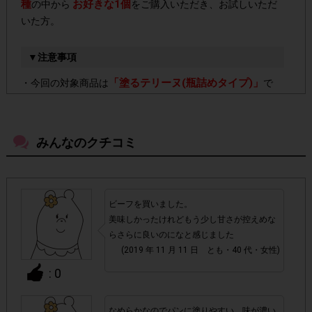
種
お好きな1個
の中から
をご購入いただき、お試しいただ
いた方。
▼注意事項
「塗るテリーヌ(瓶詰めタイプ)」
・今回の対象商品は
で
す。6種類のうち、どの種類をご購入いただいてもポイント
は一律です。小袋タイプ(20g入り)はポイント付与対象外で
す。
みんなのクチコミ
・店舗によって取扱いのない場合があります。予めご了承く
ださい。
ビーフを買いました。
美味しかったけれどもう少し甘さが控えめな
・参加(申し込み)を回答前にしていただければ、募集人数が
らさらに良いのになと感じました
上限に達しても、掲載期間内のアンケート回答が可能です。
(2019 年 11 月 11 日 とも・40 代・女性)
: 0
・他サイトのテンタメを含め、1つのアンケートにつき1人1
回の参加とさせていただいております。
なめらかなのでパンに塗りやすい。味が濃い