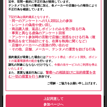
近年、世間一般的に不正行為が頻発しています。
テンタメでも日々の警戒に加え、各メーカーや店舗からの報告により
不正行為を確認しています。
下記行為は規約違反となります。
・同一のアンケートへの1人2回以上の参加
・レシートの偽造や使い回し
・商品購入後、返品しポイントのみを受け取る行為
・事実と異なる虚偽のアンケート回答
・アンケート参加時の言動で店舗に迷惑をかける行為（複
数商品を全て別会計にする、在庫を執拗に聞くなど）
・店舗やメーカーへの直接の問い合わせ
・その他、店舗、メーカー、テンタメの運営を妨げる行為
規約違反が発覚した場合には
アカウント停止・ポイント消失、ポイン
トの返還等請求の処分
を行います。
謝礼の対象にならないだけでなく、
今後の当サービスのご利用を停止
いたします。
警察への相談並びに法的措置を含
また、悪質な違反行為には、
む一切の措置を行う
所存です。
ご理解・ご協力をお願い申し上げます。
上記同意して
参加ページへ