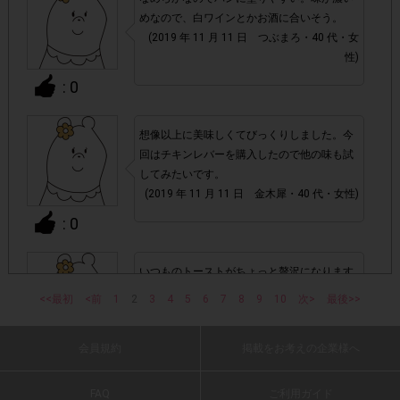
めなので、白ワインとかお酒に合いそう。
アカウントを停止
・悪質な投稿があった場合、
させていた
(2019 年 11 月 11 日 つぶまろ・40 代・女
だくこともあります。
性)
: 0
・スマートフォン、携帯電話、タブレットPCにつきまし
て、機種によってはアンケートに回答できない場合がござい
想像以上に美味しくてびっくりしました。今
ます。
回はチキンレバーを購入したので他の味も試
してみたいです。
▼ポイント付与対象外
(2019 年 11 月 11 日 金木犀・40 代・女性)
上記参加条件(対象商品・購入チェーン・回答期間・
・
: 0
指定購入数)以外
でのご参加
いつものトーストがちょっと贅沢になります
・ECサイトやネットスーパーでのご購入
(´∀`*)
<<最初
<前
1
2
3
4
5
6
7
8
9
10
次>
最後>>
(2019 年 11 月 11 日 aym・40 代・女性)
・購入できなかった/指定個数を購入できなかった場合
会員規約
掲載をお考えの企業様へ
: 0
・他のサイトでの参加を含めて、1つのアンケートに対して
FAQ
ご利用ガイド