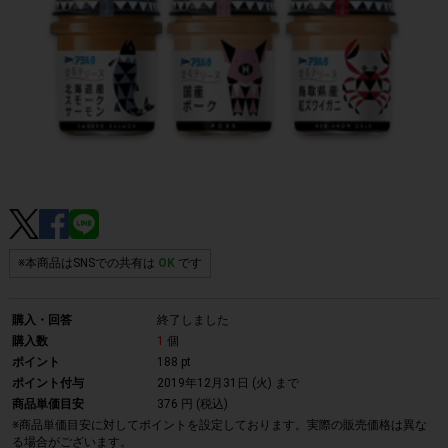
※本商品はSNSでの共有は
OK
です
購入・回答
終了しました
購入数
1
個
ポイント
188 pt
ポイント付与
2019年12月31日 (火)
まで
商品単価目安
376 円 (税込)
※商品単価目安に対してポイントを設定しております。実際の販売価格は異な
る場合がございます。