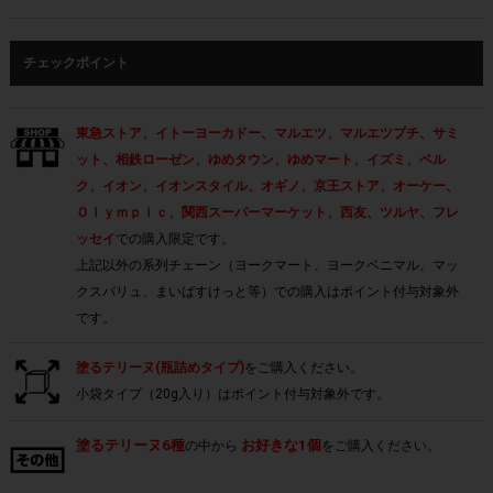
チェックポイント
東急ストア、イトーヨーカドー、マルエツ、マルエツプチ、サミ
ット、相鉄ローゼン、ゆめタウン、ゆめマート、イズミ、ベル
ク、イオン、イオンスタイル、オギノ、京王ストア、オーケー、
Ｏｌｙｍｐｉｃ、関西スーパーマーケット、西友、ツルヤ、フレ
ッセイ
での購入限定です。
上記以外の系列チェーン（ヨークマート、ヨークベニマル、マッ
クスバリュ、まいばすけっと等）での購入はポイント付与対象外
です。
塗るテリーヌ(瓶詰めタイプ)
をご購入ください。
小袋タイプ（20g入り）はポイント付与対象外です。
塗るテリーヌ6種
お好きな1個
の中から
をご購入ください。