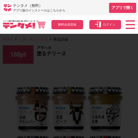
テンタメ（無料）
アプリで開く
アプリ版のインストールはこちらから
無料会員登録
ログイン
HOME
>
お買い物でためる
>
商品詳細
アヲハタ
塗るテリーヌ
188
pt